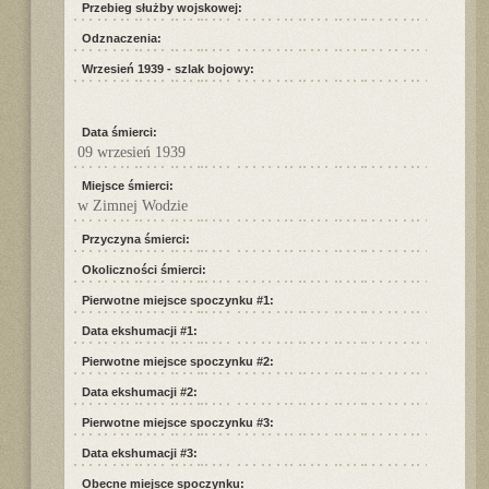
Przebieg służby wojskowej:
Odznaczenia:
Wrzesień 1939 - szlak bojowy:
Data śmierci:
09 wrzesień 1939
Miejsce śmierci:
w Zimnej Wodzie
Przyczyna śmierci:
Okoliczności śmierci:
Pierwotne miejsce spoczynku #1:
Data ekshumacji #1:
Pierwotne miejsce spoczynku #2:
Data ekshumacji #2:
Pierwotne miejsce spoczynku #3:
Data ekshumacji #3:
Obecne miejsce spoczynku: