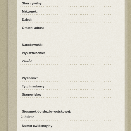
Stan cywilny:
Małżonek:
Dzieci:
Ostatni adres:
Narodowość:
Wykształcenie:
Zawód:
Wyznanie:
Tytuł naukowy:
Stanowisko:
Stosunek do służby wojskowej:
żołnierz
Numer ewidencyjny: