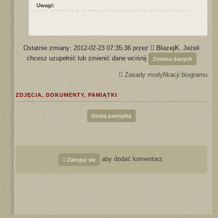
Uwagi:
Ostatnie zmiany: 2012-02-23 07:35:36 przez
BlazejK
. Jeżeli
chcesz uzupełnić lub zmienić dane wciśnij
Zmiana danych
Zasady modyfikacji biogramu
ZDJĘCIA, DOKUMENTY, PAMIĄTKI
Dodaj pamiątkę
aby dodać komentarz.
Zaloguj się