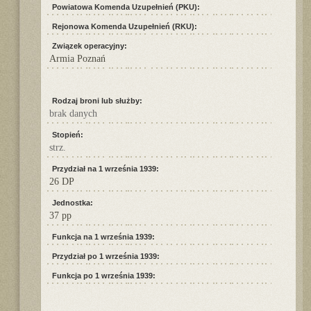
Powiatowa Komenda Uzupełnień (PKU):
Rejonowa Komenda Uzupełnień (RKU):
Związek operacyjny:
Armia Poznań
Rodzaj broni lub służby:
brak danych
Stopień:
strz.
Przydział na 1 września 1939:
26 DP
Jednostka:
37 pp
Funkcja na 1 września 1939:
Przydział po 1 września 1939:
Funkcja po 1 września 1939: