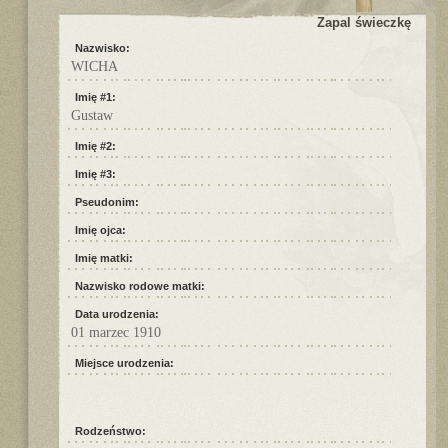
Zapal świeczkę
Nazwisko:
WICHA
Imię #1:
Gustaw
Imię #2:
Imię #3:
Pseudonim:
Imię ojca:
Imię matki:
Nazwisko rodowe matki:
Data urodzenia:
01 marzec 1910
Miejsce urodzenia:
Rodzeństwo: