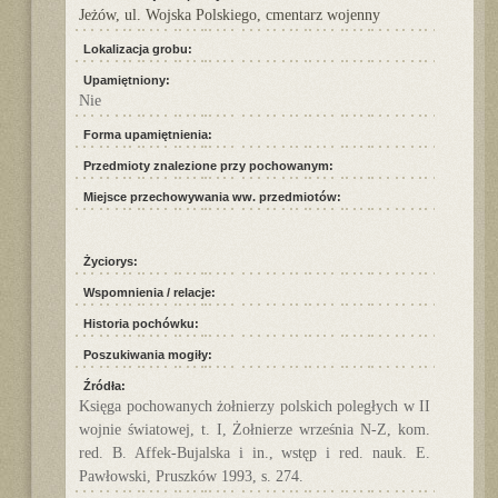
Jeżów, ul. Wojska Polskiego, cmentarz wojenny
Lokalizacja grobu:
Upamiętniony:
Nie
Forma upamiętnienia:
Przedmioty znalezione przy pochowanym:
Miejsce przechowywania ww. przedmiotów:
Życiorys:
Wspomnienia / relacje:
Historia pochówku:
Poszukiwania mogiły:
Źródła:
Księga pochowanych żołnierzy polskich poległych w II
wojnie światowej, t. I, Żołnierze września N-Z, kom.
red. B. Affek-Bujalska i in., wstęp i red. nauk. E.
Pawłowski, Pruszków 1993, s. 274.