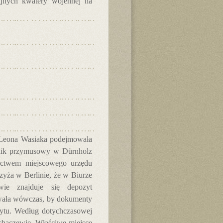
fijnych kwatery wojennej na
w Leona Wasiaka podejmowała
otnik przymusowy w Dürnholz
nictwem miejscowego urzędu
yża w Berlinie, że w Biurze
ie znajduje się depozyt
owała wówczas, by dokumenty
bytu. Według dotychczasowej
chaczewie. Właściwe miejsce