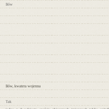
Iłów
Iłów, kwatera wojenna
Tak