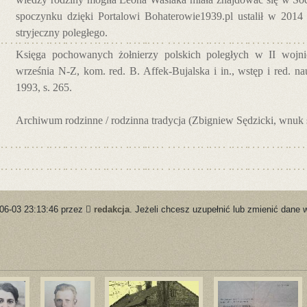
spoczynku dzięki Portalowi Bohaterowie1939.pl ustalił w 2014
stryjeczny poległego.
Księga pochowanych żołnierzy polskich poległych w II wojnie
września N-Z, kom. red. B. Affek-Bujalska i in., wstęp i red. 
1993, s. 265.
Archiwum rodzinne / rodzinna tradycja (Zbigniew Sędzicki, wnuk
-06-03 23:13:46 przez
redakcja
. Jeżeli chcesz uzupełnić lub zmienić dane 