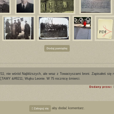
Dodaj pamiątkę
 wśród Najbliższych, ale wraz z Towarzyszami broni. Zapisałeś się na k
TAMY &#8211; Wujku Leonie. W 75 rocznicę śmierci.
Dodany przez:
aby dodać komentarz.
Zaloguj się