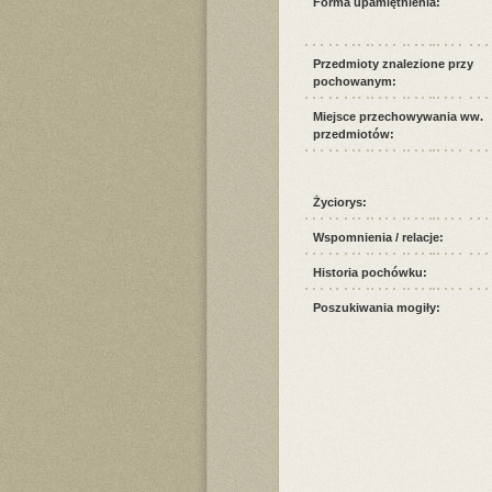
Forma upamiętnienia:
Przedmioty znalezione przy
pochowanym:
Miejsce przechowywania ww.
przedmiotów:
Życiorys:
Wspomnienia / relacje:
Historia pochówku:
Poszukiwania mogiły: