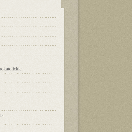
okatolickie
ta