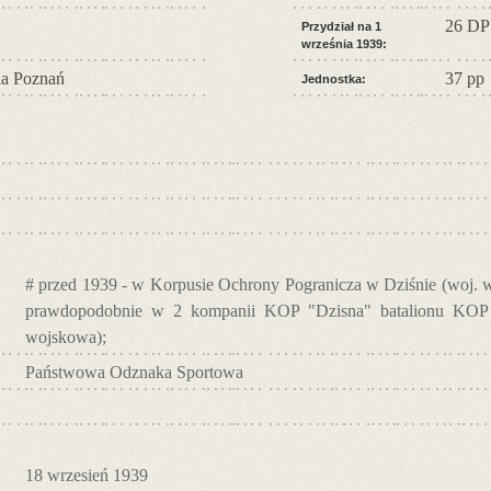
26 DP
Przydział na 1
września 1939:
a Poznań
37 pp
Jednostka:
# przed 1939 - w Korpusie Ochrony Pogranicza w Dziśnie (woj. wil
prawdopodobnie w 2 kompanii KOP "Dzisna" batalionu KOP "
wojskowa);
Państwowa Odznaka Sportowa
18 wrzesień 1939