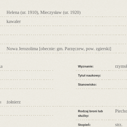
Helena (ur. 1910), Mieczysław (ur. 1920)
kawaler
Nowa Jerozolima [obecnie: gm. Parzęczew, pow. zgierski]
ka
rzymsk
Wyznanie:
Tytuł naukowy:
Stanowisko:
żołnierz
:
Piecho
Rodzaj broni lub
służby:
strz.
Stopień: