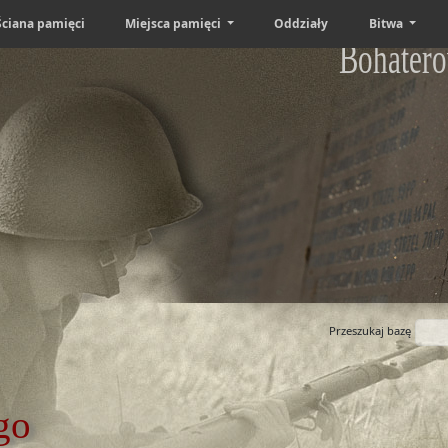
Ściana pamięci
Miejsca pamięci
Oddziały
Bitwa
Bohatero
Przeszukaj bazę
go