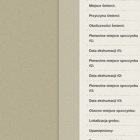
Miejsce śmierci:
Przyczyna śmierci:
Okoliczności śmierci:
Pierwotne miejsce spoczynku
#1:
Data ekshumacji #1:
Pierwotne miejsce spoczynku
#2:
Data ekshumacji #2:
Pierwotne miejsce spoczynku
#3:
Data ekshumacji #3:
Obecne miejsce spoczynku:
Lokalizacja grobu:
Upamiętniony: