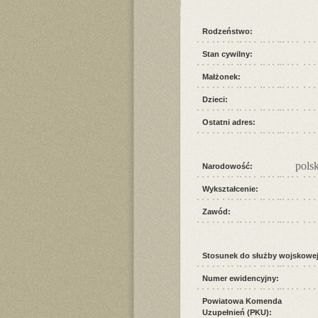
Rodzeństwo:
Stan cywilny:
Małżonek:
Dzieci:
Ostatni adres:
pols
Narodowość:
Wykształcenie:
Zawód:
Stosunek do służby wojskowej
Numer ewidencyjny:
Powiatowa Komenda
Uzupełnień (PKU):