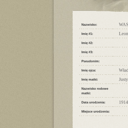
WAS
Nazwisko:
Leo
Imię #1:
Imię #2:
Imię #3:
Pseudonim:
Wład
Imię ojca:
Just
Imię matki:
Nazwisko rodowe
matki:
1914
Data urodzenia:
Miejsce urodzenia: