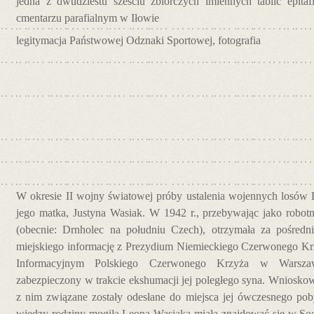
jedna z dwudziestu sześciu zbiorczych imiennych tablic epita
cmentarzu parafialnym w Iłowie
legitymacja Państwowej Odznaki Sportowej, fotografia
W okresie II wojny światowej próby ustalenia wojennych losó
jego matka, Justyna Wasiak. W 1942 r., przebywając jako rob
(obecnie: Drnholec na południu Czech), otrzymała za pośred
miejskiego informację z Prezydium Niemieckiego Czerwonego Krz
Informacyjnym Polskiego Czerwonego Krzyża w Warszaw
zabezpieczony w trakcie ekshumacji jej poległego syna. Wniosk
z nim związane zostały odesłane do miejsca jej ówczesnego po
wiedzy rodziny mogiła Leona Wasiaka miała znajdować się w So