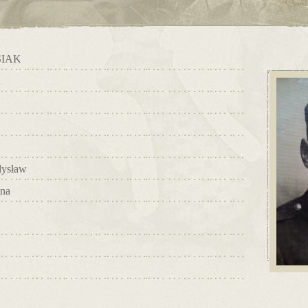
IAK
n
ysław
yna