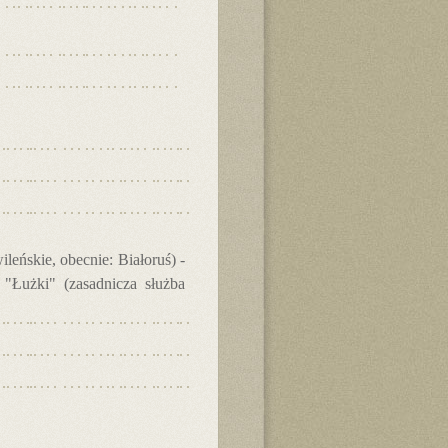
eńskie, obecnie: Białoruś) -
Łużki" (zasadnicza służba