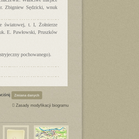
 r. Zbigniew Sędzicki, wnuk
 światowej, t. I, Żołnierze
nauk. E. Pawłowski, Pruszków
 stryjeczny pochowanego).
wciśnij
Zmiana danych
Zasady modyfikacji biogramu