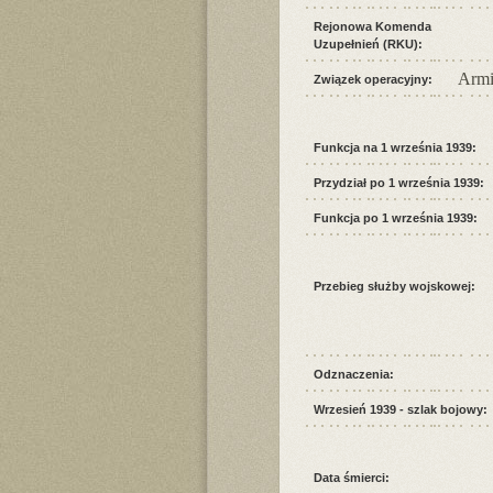
Rejonowa Komenda
Uzupełnień (RKU):
Armi
Związek operacyjny:
Funkcja na 1 września 1939:
Przydział po 1 września 1939:
Funkcja po 1 września 1939:
Przebieg służby wojskowej:
Odznaczenia:
Wrzesień 1939 - szlak bojowy:
Data śmierci: