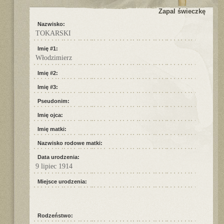
Zapal świeczkę
Nazwisko:
TOKARSKI
Imię #1:
Włodzimierz
Imię #2:
Imię #3:
Pseudonim:
Imię ojca:
Imię matki:
Nazwisko rodowe matki:
Data urodzenia:
9 lipiec 1914
Miejsce urodzenia:
Rodzeństwo: