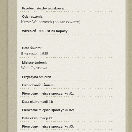
Przebieg służby wojskowej:
Odznaczenia:
Krzyż Walecznych (po raz czwarty)
Wrzesień 1939 - szlak bojowy:
Data śmierci:
8 wrzesień 1939
Miejsce śmierci:
Wola Cyrusowa
Przyczyna śmierci:
Okoliczności śmierci:
Pierwotne miejsce spoczynku #1:
Data ekshumacji #1:
Pierwotne miejsce spoczynku #2:
Data ekshumacji #2:
Pierwotne miejsce spoczynku #3: