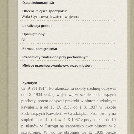
Data ekshumacji #3:
Obecne miejsce spoczynku:
Wola Cyrusowa, kwatera wojenna
Lokalizacja grobu:
Upamiętniony:
Nie
Forma upamiętnienia:
Przedmioty znalezione przy pochowanym:
Miejsce przechowywania ww. przedmiotów:
Życiorys:
Ur. 9 VII 1914. Po ukończeniu szkoły średniej odbywał
od IX 1934 służbę wojskową w szkole podchorążych
piechoty, potem odbywał praktyki w plutonie szkolnym
kawalerii, a od 15 IX 1935 do 1 X 1937 w Szkole
Podchorążych Kawalerii w Grudziądzu. Promowany na
stopień ppor. sł. st. kaw. 1 X 1937 z przydziałem do 19
p. ułanów w Ostrogu na stanowisko d-cy plutonu w 2
szwadronie. W wojnie obronnej we Ix 1939 bierze