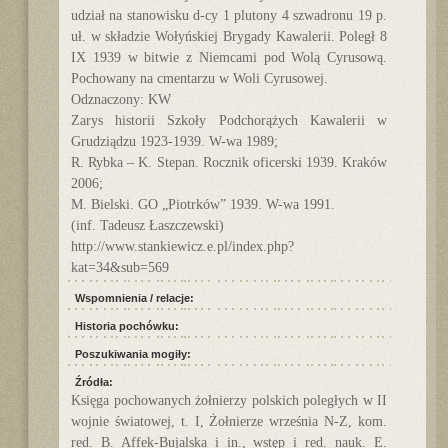
udział na stanowisku d-cy 1 plutony 4 szwadronu 19 p.
uł. w składzie Wołyńskiej Brygady Kawalerii. Poległ 8
IX 1939 w bitwie z Niemcami pod Wolą Cyrusową.
Pochowany na cmentarzu w Woli Cyrusowej.
Odznaczony: KW
Zarys historii Szkoły Podchorążych Kawalerii w
Grudziądzu 1923-1939. W-wa 1989;
R. Rybka – K. Stepan. Rocznik oficerski 1939. Kraków
2006;
M. Bielski. GO „Piotrków” 1939. W-wa 1991.
(inf. Tadeusz Łaszczewski)
http://www.stankiewicz.e.pl/index.php?
kat=34&sub=569
Wspomnienia / relacje:
Historia pochówku:
Poszukiwania mogiły:
Źródła:
Księga pochowanych żołnierzy polskich poległych w II
wojnie światowej, t. I, Żołnierze września N-Z, kom.
red. B. Affek-Bujalska i in., wstęp i red. nauk. E.