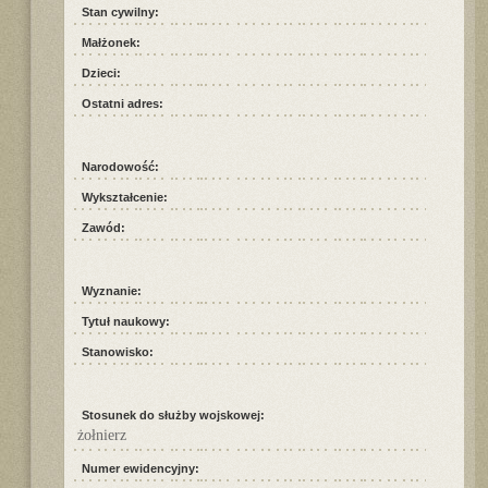
Stan cywilny:
Małżonek:
Dzieci:
Ostatni adres:
Narodowość:
Wykształcenie:
Zawód:
Wyznanie:
Tytuł naukowy:
Stanowisko:
Stosunek do służby wojskowej:
żołnierz
Numer ewidencyjny: