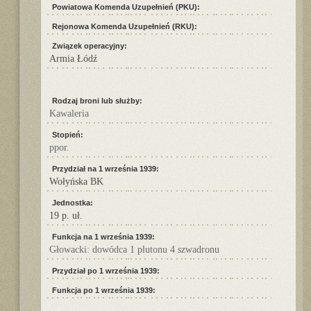
Powiatowa Komenda Uzupełnień (PKU):
Rejonowa Komenda Uzupełnień (RKU):
Związek operacyjny:
Armia Łódź
Rodzaj broni lub służby:
Kawaleria
Stopień:
ppor.
Przydział na 1 września 1939:
Wołyńska BK
Jednostka:
19 p. uł.
Funkcja na 1 września 1939:
Głowacki: dowódca 1 plutonu 4 szwadronu
Przydział po 1 września 1939:
Funkcja po 1 września 1939: