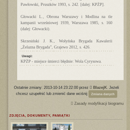
Pawłowski, Pruszków 1993, s. 242. [dalej: KPŻP].
Głowacki L., Obrona Warszawy i Modlina na tle
kampanii wrześniowej 1939, Warszawa 1985, s. 160
(dalej: Głowacki).
Skrzesiński J. K., Wołyńska Brygada Kawalerii
„Żelazna Brygada”, Grajewo 2012, s. 426.
Uwagi:
KPŻP - miejsce śmierci błędnie: Wola Cyrysowa.
Ostatnie zmiany: 2013-10-14 23:22:00 przez
BlazejK
. Jeżeli
chcesz uzupełnić lub zmienić dane wciśnij
Zmiana danych
Zasady modyfikacji biogramu
ZDJĘCIA, DOKUMENTY, PAMIĄTKI