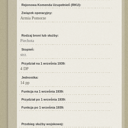
Rejonowa Komenda Uzupełnień (RKU):
Związek operacyjny:
Armia Pomorze
Rodzaj broni lub służby:
Piechota
Stopień:
strz.
Przydział na 1 września 1939:
4 DP
Jednostka:
14 pp
Funkcja na 1 września 1939:
Przydział po 1 września 1939:
Funkcja po 1 września 1939:
Przebieg służby wojskowej: