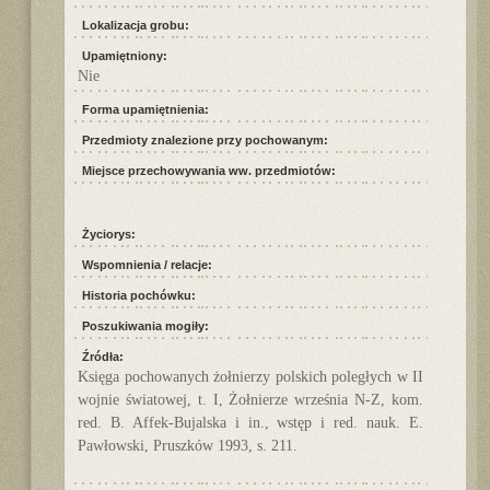
Lokalizacja grobu:
Upamiętniony:
Nie
Forma upamiętnienia:
Przedmioty znalezione przy pochowanym:
Miejsce przechowywania ww. przedmiotów:
Życiorys:
Wspomnienia / relacje:
Historia pochówku:
Poszukiwania mogiły:
Źródła:
Księga pochowanych żołnierzy polskich poległych w II
wojnie światowej, t. I, Żołnierze września N-Z, kom.
red. B. Affek-Bujalska i in., wstęp i red. nauk. E.
Pawłowski, Pruszków 1993, s. 211.