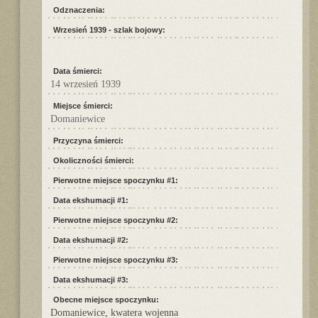
Odznaczenia:
Wrzesień 1939 - szlak bojowy:
Data śmierci:
14 wrzesień 1939
Miejsce śmierci:
Domaniewice
Przyczyna śmierci:
Okoliczności śmierci:
Pierwotne miejsce spoczynku #1:
Data ekshumacji #1:
Pierwotne miejsce spoczynku #2:
Data ekshumacji #2:
Pierwotne miejsce spoczynku #3:
Data ekshumacji #3:
Obecne miejsce spoczynku:
Domaniewice, kwatera wojenna