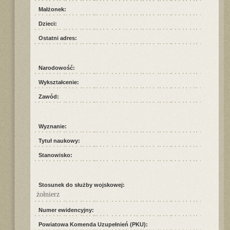
Małżonek:
Dzieci:
Ostatni adres:
Narodowość:
Wykształcenie:
Zawód:
Wyznanie:
Tytuł naukowy:
Stanowisko:
Stosunek do służby wojskowej:
żołnierz
Numer ewidencyjny:
Powiatowa Komenda Uzupełnień (PKU):