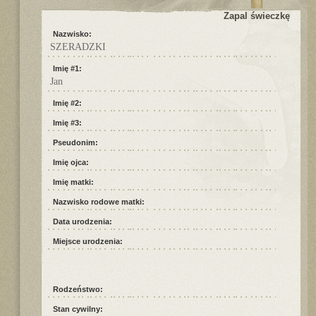
Zapal świeczkę
Nazwisko:
SZERADZKI
Imię #1:
Jan
Imię #2:
Imię #3:
Pseudonim:
Imię ojca:
Imię matki:
Nazwisko rodowe matki:
Data urodzenia:
Miejsce urodzenia:
Rodzeństwo:
Stan cywilny: