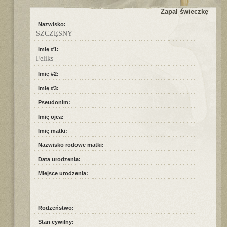
Zapal świeczkę
Nazwisko:
SZCZĘSNY
Imię #1:
Feliks
Imię #2:
Imię #3:
Pseudonim:
Imię ojca:
Imię matki:
Nazwisko rodowe matki:
Data urodzenia:
Miejsce urodzenia:
Rodzeństwo:
Stan cywilny: