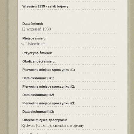
Wrzesień 1939 - szlak bojowy:
Data śmierci:
12 wrzesień 1939
Miejsce śmierci:
w Lisiewicach
Przyczyna śmierci:
Okoliczności śmierci:
Pierwotne miejsce spoczynku #1:
Data ekshumacji #1:
Pierwotne miejsce spoczynku #2:
Data ekshumacji #2:
Pierwotne miejsce spoczynku #3:
Data ekshumacji #3:
Obecne miejsce spoczynku:
Rydwan (Guźnia), cmentarz wojenny