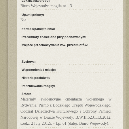
Lokalizacja grobu:
Biuro Wojewody: mogiła nr - 3
Upamiętniony:
Nie
Forma upamiętnienia:
Przedmioty znalezione przy pochowanym:
Miejsce przechowywania ww. przedmiotów:
Życiorys:
Wspomnienia / relacje:
Historia pochówku:
Poszukiwania mogiły:
Źródła:
Materiały ewidencyjne cmentarza wojennego w
Rydwanie. Pismo z Łódzkiego Urzędu Wojewódzkiego,
Oddział Dziedzictwa Kulturowego i Ochrony Pamięci
Narodowej w Biurze Wojewody. B.W.II.5231.13.2012.
Łódź, 2 luty 2012r. - l.p. 61 (dalej: Biuro Wojewody).