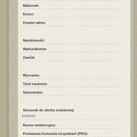
Małżonek:
Dzieci:
Ostatni adres:
Narodowość:
Wykształcenie:
Zawód:
Wyznanie:
Tytuł naukowy:
Stanowisko:
Stosunek do służby wojskowej:
żołnierz
Numer ewidencyjny:
Powiatowa Komenda Uzupełnień (PKU):