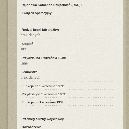
Rejonowa Komenda Uzupełnień (RKU):
Związek operacyjny:
Rodzaj broni lub służby:
brak danych
Stopień:
strz.
Przydział na 1 września 1939:
Inne
Jednostka:
brak danych
Funkcja na 1 września 1939:
Przydział po 1 września 1939:
Funkcja po 1 września 1939:
Przebieg służby wojskowej:
Odznaczenia: