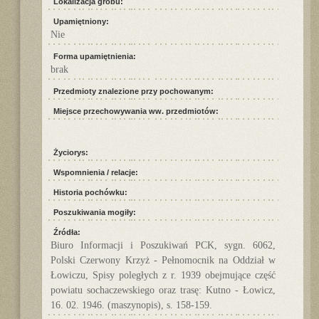
Lokalizacja grobu:
Upamiętniony:
Nie
Forma upamiętnienia:
brak
Przedmioty znalezione przy pochowanym:
Miejsce przechowywania ww. przedmiotów:
Życiorys:
Wspomnienia / relacje:
Historia pochówku:
Poszukiwania mogiły:
Źródła:
Biuro Informacji i Poszukiwań PCK, sygn. 6062,
Polski Czerwony Krzyż - Pełnomocnik na Oddział w
Łowiczu, Spisy poległych z r. 1939 obejmujące część
powiatu sochaczewskiego oraz trasę: Kutno - Łowicz,
16. 02. 1946. (maszynopis), s. 158-159.