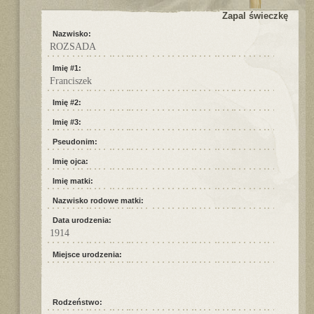
Zapal świeczkę
Nazwisko:
ROZSADA
Imię #1:
Franciszek
Imię #2:
Imię #3:
Pseudonim:
Imię ojca:
Imię matki:
Nazwisko rodowe matki:
Data urodzenia:
1914
Miejsce urodzenia:
Rodzeństwo: