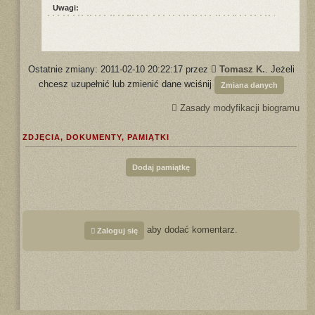
Uwagi:
Ostatnie zmiany: 2011-02-10 20:22:17 przez
Tomasz K.
. Jeżeli
chcesz uzupełnić lub zmienić dane wciśnij
Zmiana danych
Zasady modyfikacji biogramu
ZDJĘCIA, DOKUMENTY, PAMIĄTKI
Dodaj pamiątkę
aby dodać komentarz.
Zaloguj się