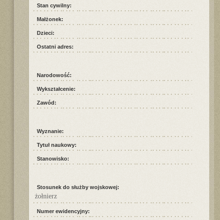
Stan cywilny:
Małżonek:
Dzieci:
Ostatni adres:
Narodowość:
Wykształcenie:
Zawód:
Wyznanie:
Tytuł naukowy:
Stanowisko:
Stosunek do służby wojskowej:
żołnierz
Numer ewidencyjny: