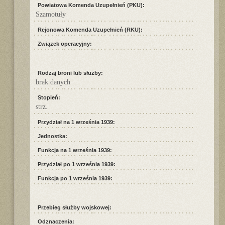
Powiatowa Komenda Uzupełnień (PKU):
Szamotuły
Rejonowa Komenda Uzupełnień (RKU):
Związek operacyjny:
Rodzaj broni lub służby:
brak danych
Stopień:
strz.
Przydział na 1 września 1939:
Jednostka:
Funkcja na 1 września 1939:
Przydział po 1 września 1939:
Funkcja po 1 września 1939:
Przebieg służby wojskowej:
Odznaczenia: