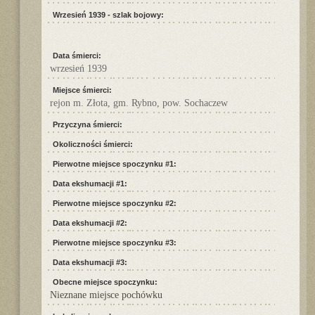
Wrzesień 1939 - szlak bojowy:
Data śmierci:
wrzesień 1939
Miejsce śmierci:
rejon m. Złota, gm. Rybno, pow. Sochaczew
Przyczyna śmierci:
Okoliczności śmierci:
Pierwotne miejsce spoczynku #1:
Data ekshumacji #1:
Pierwotne miejsce spoczynku #2:
Data ekshumacji #2:
Pierwotne miejsce spoczynku #3:
Data ekshumacji #3:
Obecne miejsce spoczynku:
Nieznane miejsce pochówku