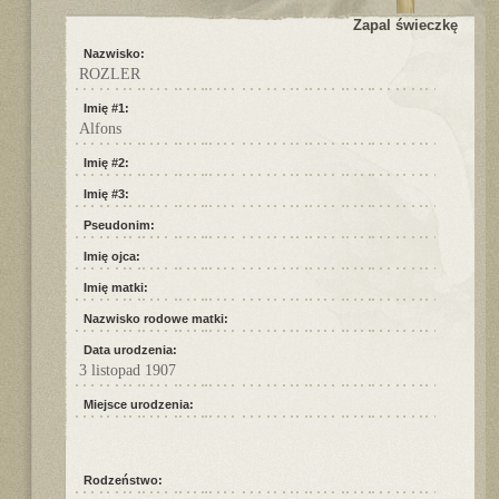
Zapal świeczkę
Nazwisko:
ROZLER
Imię #1:
Alfons
Imię #2:
Imię #3:
Pseudonim:
Imię ojca:
Imię matki:
Nazwisko rodowe matki:
Data urodzenia:
3 listopad 1907
Miejsce urodzenia:
Rodzeństwo: