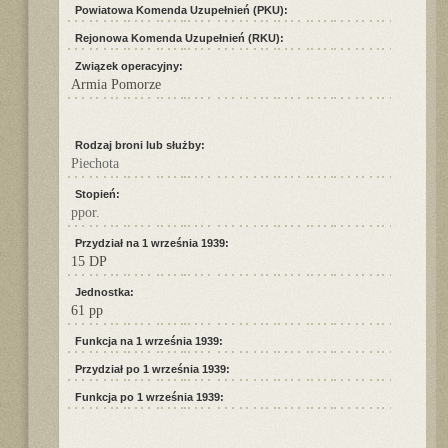
Powiatowa Komenda Uzupełnień (PKU):
Rejonowa Komenda Uzupełnień (RKU):
Związek operacyjny:
Armia Pomorze
Rodzaj broni lub służby:
Piechota
Stopień:
ppor.
Przydział na 1 września 1939:
15 DP
Jednostka:
61 pp
Funkcja na 1 września 1939:
Przydział po 1 września 1939:
Funkcja po 1 września 1939: