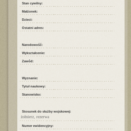
Stan cywilny:
Małżonek:
Dzieci:
Ostatni adres:
Narodowość:
Wykształcenie:
Zawód:
Wyznanie:
Tytuł naukowy:
Stanowisko:
Stosunek do służby wojskowej:
żołnierz, rezerwa
Numer ewidencyjny: