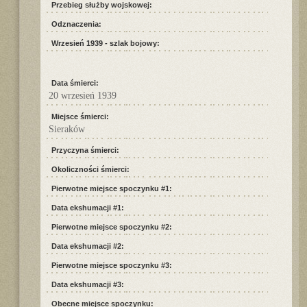
Przebieg służby wojskowej:
Odznaczenia:
Wrzesień 1939 - szlak bojowy:
Data śmierci:
20 wrzesień 1939
Miejsce śmierci:
Sieraków
Przyczyna śmierci:
Okoliczności śmierci:
Pierwotne miejsce spoczynku #1:
Data ekshumacji #1:
Pierwotne miejsce spoczynku #2:
Data ekshumacji #2:
Pierwotne miejsce spoczynku #3:
Data ekshumacji #3:
Obecne miejsce spoczynku: