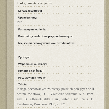
Laski, cmentarz wojenny
Lokalizacja grobu:
Upamiętniony:
Nie
Forma upamiętnienia:
Przedmioty znalezione przy pochowanym:
Miejsce przechowywania ww. przedmiotów:
Życiorys:
Wspomnienia / relacje:
Historia pochówku:
Poszukiwania mogiły:
Źródła:
Księga pochowanych żołnierzy polskich poległych w II
wojnie światowej, t. I, Żołnierze września N-Z, kom.
red. B. Affek-Bujalska i in., wstęp i red. nauk. E.
Pawłowski, Pruszków 1993, s. 124.