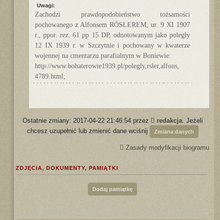
Uwagi:
Zachodzi prawdopodobieństwo tożsamości
pochowanego z Alfonsem RÖSLEREM, ur. 9 XI 1907
r., ppor. rez. 61 pp 15 DP, odnotowanym jako poległy
12 IX 1939 r. w Szczytnie i pochowany w kwaterze
wojennej na cmentarzu parafialnym w Boniewie:
http://www.bohaterowie1939.pl/polegly,rsler,alfons,
4789.html;
Ostatnie zmiany: 2017-04-22 21:46:54 przez
redakcja
. Jeżeli
chcesz uzupełnić lub zmienić dane wciśnij
Zmiana danych
Zasady modyfikacji biogramu
ZDJĘCIA, DOKUMENTY, PAMIĄTKI
Dodaj pamiątkę