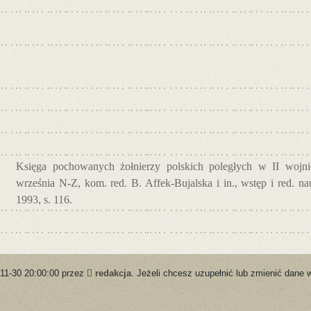
Księga pochowanych żołnierzy polskich poległych w II wojnie
września N-Z, kom. red. B. Affek-Bujalska i in., wstęp i red. 
1993, s. 116.
-11-30 20:00:00 przez
redakcja
. Jeżeli chcesz uzupełnić lub zmienić dane 