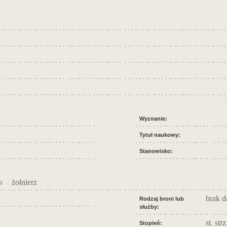
Wyznanie:
Tytuł naukowy:
Stanowisko:
żołnierz
:
brak 
Rodzaj broni lub
służby:
st. strz
Stopień: