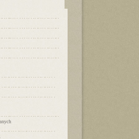
danych
.