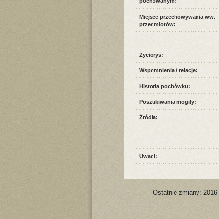
pochowanym:
Miejsce przechowywania ww.
przedmiotów:
Życiorys:
Wspomnienia / relacje:
Historia pochówku:
Poszukiwania mogiły:
Źródła:
Uwagi:
Ostatnie zmiany: 2016