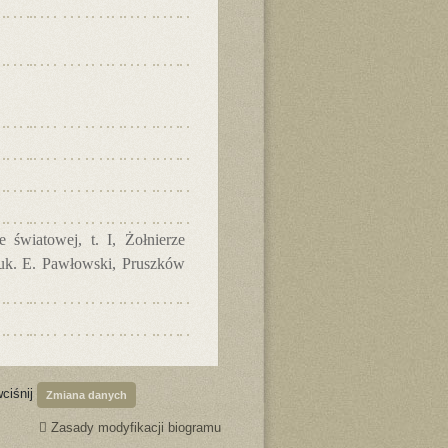
 światowej, t. I, Żołnierze
nauk. E. Pawłowski, Pruszków
wciśnij
Zmiana danych
Zasady modyfikacji biogramu