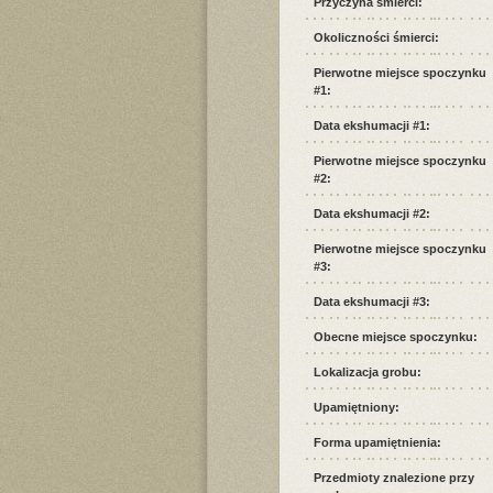
Przyczyna śmierci:
Okoliczności śmierci:
Pierwotne miejsce spoczynku
#1:
Data ekshumacji #1:
Pierwotne miejsce spoczynku
#2:
Data ekshumacji #2:
Pierwotne miejsce spoczynku
#3:
Data ekshumacji #3:
Obecne miejsce spoczynku:
Lokalizacja grobu:
Upamiętniony:
Forma upamiętnienia:
Przedmioty znalezione przy