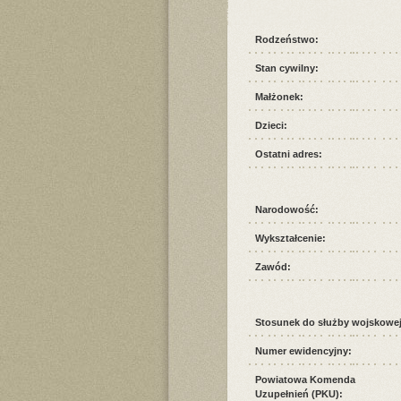
Rodzeństwo:
Stan cywilny:
Małżonek:
Dzieci:
Ostatni adres:
Narodowość:
Wykształcenie:
Zawód:
Stosunek do służby wojskowej
Numer ewidencyjny:
Powiatowa Komenda
Uzupełnień (PKU):