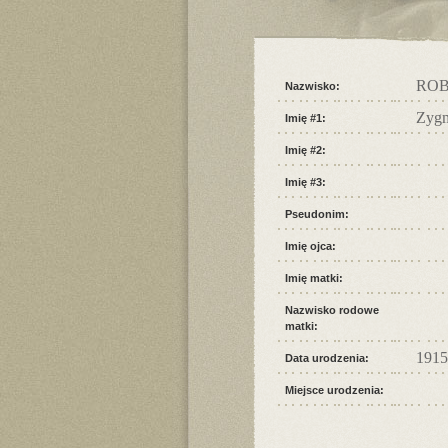
ROB
Nazwisko:
Zyg
Imię #1:
Imię #2:
Imię #3:
Pseudonim:
Imię ojca:
Imię matki:
Nazwisko rodowe
matki:
1915
Data urodzenia:
Miejsce urodzenia: