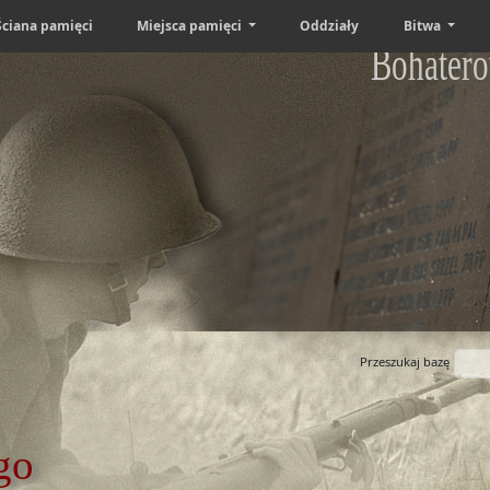
Ściana pamięci
Miejsca pamięci
Oddziały
Bitwa
Bohatero
Przeszukaj bazę
go