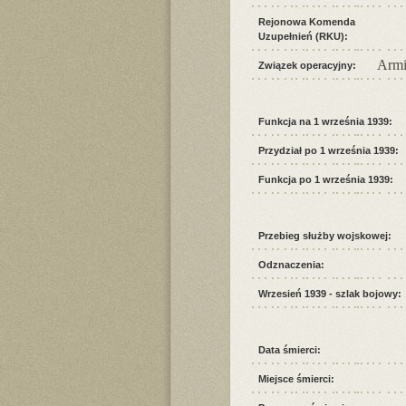
Rejonowa Komenda
Uzupełnień (RKU):
Armi
Związek operacyjny:
Funkcja na 1 września 1939:
Przydział po 1 września 1939:
Funkcja po 1 września 1939:
Przebieg służby wojskowej:
Odznaczenia:
Wrzesień 1939 - szlak bojowy:
Data śmierci:
Miejsce śmierci: