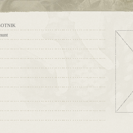
OTNIK
munt