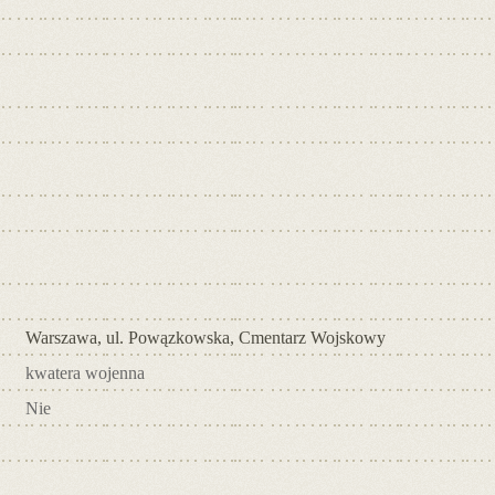
Warszawa, ul. Powązkowska, Cmentarz Wojskowy
kwatera wojenna
Nie