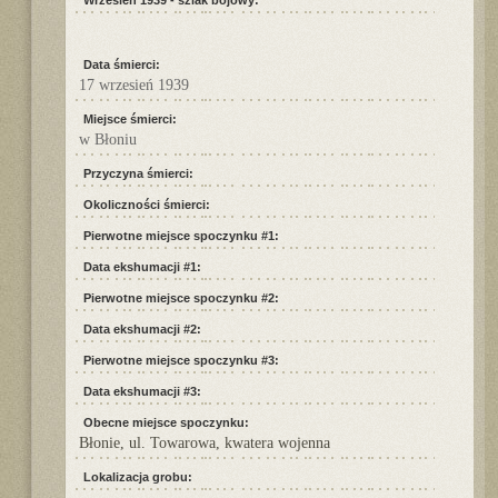
Wrzesień 1939 - szlak bojowy:
Data śmierci:
17 wrzesień 1939
Miejsce śmierci:
w Błoniu
Przyczyna śmierci:
Okoliczności śmierci:
Pierwotne miejsce spoczynku #1:
Data ekshumacji #1:
Pierwotne miejsce spoczynku #2:
Data ekshumacji #2:
Pierwotne miejsce spoczynku #3:
Data ekshumacji #3:
Obecne miejsce spoczynku:
Błonie, ul. Towarowa, kwatera wojenna
Lokalizacja grobu: