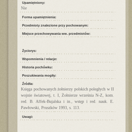
Upamiętniony:
Nie
Forma upamiętnienia:
Przedmioty znalezione przy pochowanym:
Miejsce przechowywania ww. przedmiotów:
Życiorys:
Wspomnienia / relacje:
Historia pochówku:
Poszukiwania mogiły:
Źródła:
Księga pochowanych żołnierzy polskich poległych w II
wojnie światowej, t. I, Żołnierze września N-Z, kom.
red. B. Affek-Bujalska i in., wstęp i red. nauk. E.
Pawłowski, Pruszków 1993, s. 113.
Uwagi: