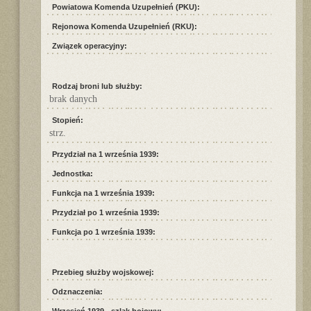
Powiatowa Komenda Uzupełnień (PKU):
Rejonowa Komenda Uzupełnień (RKU):
Związek operacyjny:
Rodzaj broni lub służby:
brak danych
Stopień:
strz.
Przydział na 1 września 1939:
Jednostka:
Funkcja na 1 września 1939:
Przydział po 1 września 1939:
Funkcja po 1 września 1939:
Przebieg służby wojskowej:
Odznaczenia: