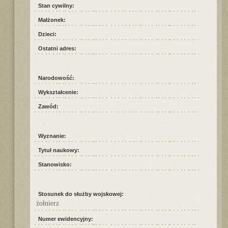
Stan cywilny:
Małżonek:
Dzieci:
Ostatni adres:
Narodowość:
Wykształcenie:
Zawód:
Wyznanie:
Tytuł naukowy:
Stanowisko:
Stosunek do służby wojskowej:
żołnierz
Numer ewidencyjny: