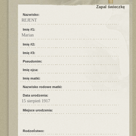
Zapal świeczkę
Nazwisko:
REJENT
Imię #1:
Marian
Imię #2:
Imię #3:
Pseudonim:
Imię ojca:
Imię matki:
Nazwisko rodowe matki:
Data urodzenia:
15 sierpień 1917
Miejsce urodzenia:
Rodzeństwo: