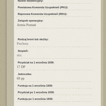
Numer ewidencyjny:
Powiatowa Komenda Uzupełnień (PKU):
Rejonowa Komenda Uzupełnień (RKU):
Związek operacyjny:
Armia Poznań
Rodzaj broni lub służby:
Piechota
Stopień:
strz.
Przydział na 1 września 1939:
17 DP
Jednostka:
69 pp
Funkcja na 1 września 1939:
Przydział po 1 września 1939:
Funkcja po 1 września 1939: