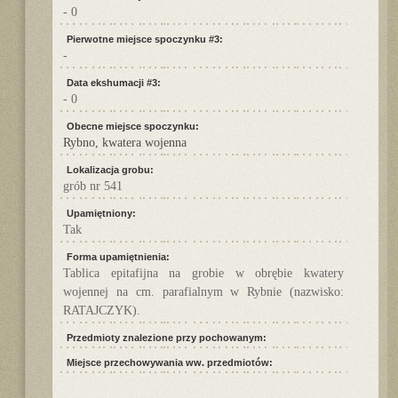
- 0
Pierwotne miejsce spoczynku #3:
-
Data ekshumacji #3:
- 0
Obecne miejsce spoczynku:
Rybno, kwatera wojenna
Lokalizacja grobu:
grób nr 541
Upamiętniony:
Tak
Forma upamiętnienia:
Tablica epitafijna na grobie w obrębie kwatery
wojennej na cm. parafialnym w Rybnie (nazwisko:
RATAJCZYK).
Przedmioty znalezione przy pochowanym:
Miejsce przechowywania ww. przedmiotów: