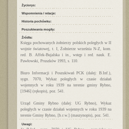
Życiorys:
Wspomnienia / relacje:
Historia pochówku:
Poszukiwania mogiły:
Źródła:
Księga pochowanych żołnierzy polskich poległych w II
wojnie światowej, t. I, Żołnierze września N-Z, kom.
red. B. Affek-Bujalska i in., wstęp i red. nauk. E.
Pawłowski, Pruszków 1993, s. 110.
Biuro Informacji i Poszukiwań PCK (dalej: B.Inf.),
sygn. 7070, Wykaz poległych w czasie działań
wojennych w roku 1939 na terenie gminy Rybno,
[1946] (rękopis), poz. 541.
Urząd Gminy Rybno (dalej: UG Rybno), Wykaz
poległych w czasie działań wojennych w roku 1939 na
terenie Gminy Rybno, [b.r.w.] (maszynopis), poz. 541.
Uwagi: