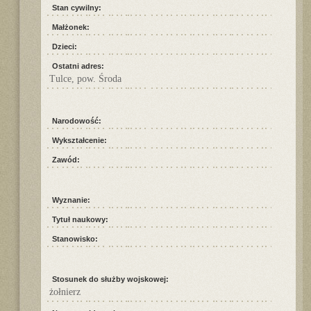
Stan cywilny:
Małżonek:
Dzieci:
Ostatni adres:
Tulce, pow. Środa
Narodowość:
Wykształcenie:
Zawód:
Wyznanie:
Tytuł naukowy:
Stanowisko:
Stosunek do służby wojskowej:
żołnierz