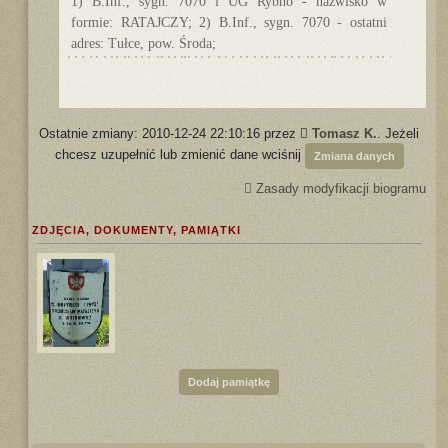
1) B.Inf., sygn. 7070 i UG Rybno - nazwisko w
formie: RATAJCZY; 2) B.Inf., sygn. 7070 - ostatni
adres: Tułce, pow. Środa;
Ostatnie zmiany: 2010-12-24 22:10:16 przez
Tomasz K.
. Jeżeli
chcesz uzupełnić lub zmienić dane wciśnij
Zmiana danych
Zasady modyfikacji biogramu
ZDJĘCIA, DOKUMENTY, PAMIĄTKI
Dodaj pamiątkę