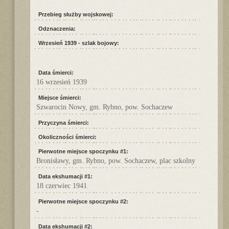
Przebieg służby wojskowej:
Odznaczenia:
Wrzesień 1939 - szlak bojowy:
Data śmierci:
16 wrzesień 1939
Miejsce śmierci:
Szwarocin Nowy, gm. Rybno, pow. Sochaczew
Przyczyna śmierci:
Okoliczności śmierci:
Pierwotne miejsce spoczynku #1:
Bronisławy, gm. Rybno, pow. Sochaczew, plac szkolny
Data ekshumacji #1:
18 czerwiec 1941
Pierwotne miejsce spoczynku #2:
-
Data ekshumacji #2: