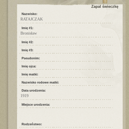
Zapal świeczkę
Nazwisko:
RATAJCZAK
Imię #1:
Bronisław
Imię #2:
Imię #3:
Pseudonim:
Imię ojca:
Imię matki:
Nazwisko rodowe matki:
Data urodzenia:
1919
Miejsce urodzenia:
Rodzeństwo: