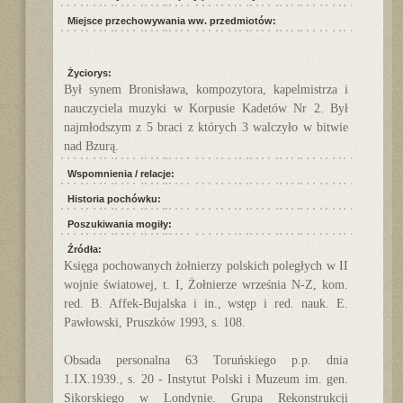
Miejsce przechowywania ww. przedmiotów:
Życiorys:
Był synem Bronisława, kompozytora, kapelmistrza i
nauczyciela muzyki w Korpusie Kadetów Nr 2. Był
najmłodszym z 5 braci z których 3 walczyło w bitwie
nad Bzurą.
Wspomnienia / relacje:
Historia pochówku:
Poszukiwania mogiły:
Źródła:
Księga pochowanych żołnierzy polskich poległych w II
wojnie światowej, t. I, Żołnierze września N-Z, kom.
red. B. Affek-Bujalska i in., wstęp i red. nauk. E.
Pawłowski, Pruszków 1993, s. 108.
Obsada personalna 63 Toruńskiego p.p. dnia
1.IX.1939., s. 20 - Instytut Polski i Muzeum im. gen.
Sikorskiego w Londynie. Grupa Rekonstrukcji