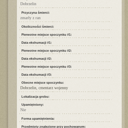
Dobrzelin
Przyczyna śmierci:
zmarły z ran
Okoliczności śmierci:
Pierwotne miejsce spoczynku #1:
Data ekshumacji #1:
Pierwotne miejsce spoczynku #2:
Data ekshumacji #2:
Pierwotne miejsce spoczynku #3:
Data ekshumacji #3:
Obecne miejsce spoczynku:
Dobrzelin, cmentarz wojenny
Lokalizacja grobu:
Upamiętniony:
Nie
Forma upamiętnienia:
Przedmioty znalezione przy pochowanym: