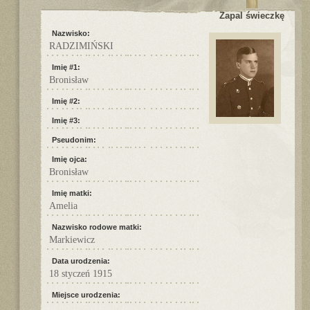
Zapal świeczkę
Nazwisko:
RADZIMIŃSKI
Imię #1:
Bronisław
Imię #2:
Imię #3:
Pseudonim:
Imię ojca:
Bronisław
Imię matki:
Amelia
Nazwisko rodowe matki:
Markiewicz
Data urodzenia:
18 styczeń 1915
Miejsce urodzenia: