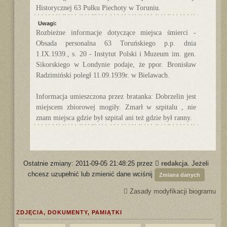
Historycznej 63 Pułku Piechoty w Toruniu.
Uwagi:
Rozbieżne informacje dotyczące miejsca śmierci -
Obsada personalna 63 Toruńskiego p.p. dnia
1.IX.1939., s. 20 - Instytut Polski i Muzeum im. gen.
Sikorskiego w Londynie podaje, że ppor. Bronisław
Radzimiński poległ 11.09.1939r. w Bielawach.
Informacja umieszczona przez bratanka: Dobrzelin jest
miejscem zbiorowej mogiły. Zmarł w szpitalu , nie
znam miejsca gdzie był szpital ani też gdzie był ranny.
Ostatnie zmiany: 2011-09-05 21:48:25 przez
redakcja
. Jeżeli
chcesz uzupełnić lub zmienić dane wciśnij
Zmiana danych
Zasady modyfikacji biogramu
ZDJĘCIA, DOKUMENTY, PAMIĄTKI