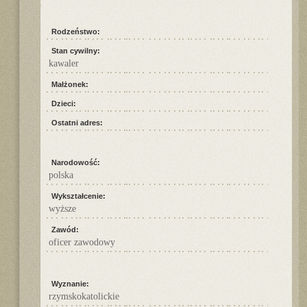
Rodzeństwo:
Stan cywilny:
kawaler
Małżonek:
Dzieci:
Ostatni adres:
Narodowość:
polska
Wykształcenie:
wyższe
Zawód:
oficer zawodowy
Wyznanie:
rzymskokatolickie