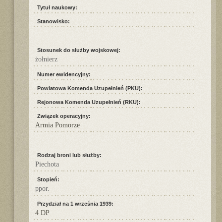
Tytuł naukowy:
Stanowisko:
Stosunek do służby wojskowej:
żołnierz
Numer ewidencyjny:
Powiatowa Komenda Uzupełnień (PKU):
Rejonowa Komenda Uzupełnień (RKU):
Związek operacyjny:
Armia Pomorze
Rodzaj broni lub służby:
Piechota
Stopień:
ppor.
Przydział na 1 września 1939:
4 DP