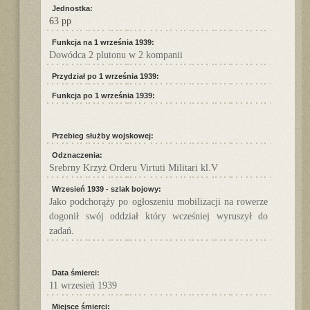
Jednostka:
63 pp
Funkcja na 1 września 1939:
Dowódca 2 plutonu w 2 kompanii
Przydział po 1 września 1939:
Funkcja po 1 września 1939:
Przebieg służby wojskowej:
Odznaczenia:
Srebrny Krzyż Orderu Virtuti Militari kl.V
Wrzesień 1939 - szlak bojowy:
Jako podchorąży po ogłoszeniu mobilizacji na rowerze
dogonił swój oddział który wcześniej wyruszył do
zadań.
Data śmierci:
11 wrzesień 1939
Miejsce śmierci: