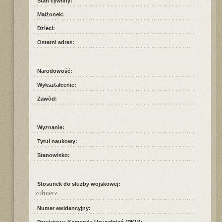
Stan cywilny:
Małżonek:
Dzieci:
Ostatni adres:
Narodowość:
Wykształcenie:
Zawód:
Wyznanie:
Tytuł naukowy:
Stanowisko:
Stosunek do służby wojskowej:
żołnierz
Numer ewidencyjny: