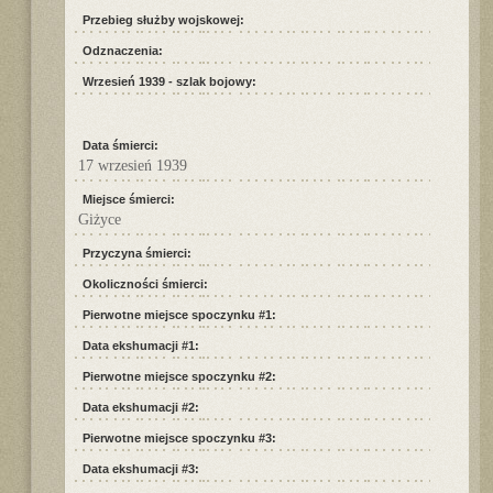
Przebieg służby wojskowej:
Odznaczenia:
Wrzesień 1939 - szlak bojowy:
Data śmierci:
17 wrzesień 1939
Miejsce śmierci:
Giżyce
Przyczyna śmierci:
Okoliczności śmierci:
Pierwotne miejsce spoczynku #1:
Data ekshumacji #1:
Pierwotne miejsce spoczynku #2:
Data ekshumacji #2:
Pierwotne miejsce spoczynku #3:
Data ekshumacji #3: