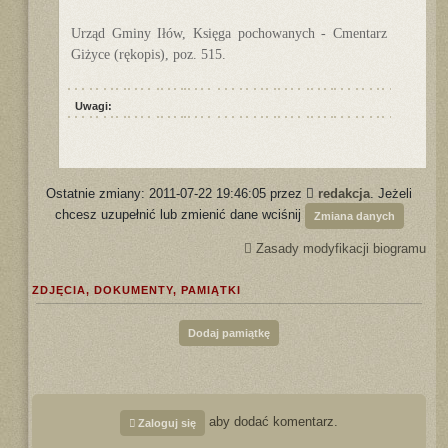
Urząd Gminy Iłów, Księga pochowanych - Cmentarz
Giżyce (rękopis), poz. 515.
Uwagi:
Ostatnie zmiany: 2011-07-22 19:46:05 przez
redakcja
. Jeżeli
chcesz uzupełnić lub zmienić dane wciśnij
Zmiana danych
Zasady modyfikacji biogramu
ZDJĘCIA, DOKUMENTY, PAMIĄTKI
Dodaj pamiątkę
aby dodać komentarz.
Zaloguj się