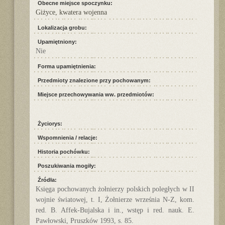
Obecne miejsce spoczynku:
Giżyce, kwatera wojenna
Lokalizacja grobu:
Upamiętniony:
Nie
Forma upamiętnienia:
Przedmioty znalezione przy pochowanym:
Miejsce przechowywania ww. przedmiotów:
Życiorys:
Wspomnienia / relacje:
Historia pochówku:
Poszukiwania mogiły:
Źródła:
Księga pochowanych żołnierzy polskich poległych w II
wojnie światowej, t. I, Żołnierze września N-Z, kom.
red. B. Affek-Bujalska i in., wstęp i red. nauk. E.
Pawłowski, Pruszków 1993, s. 85.