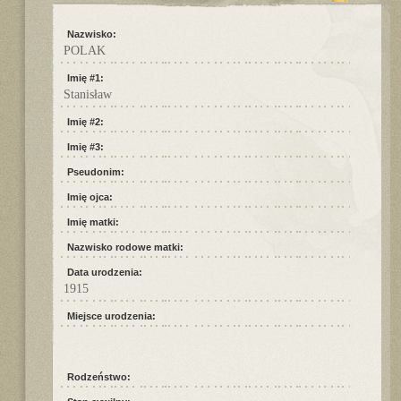
Nazwisko:
POLAK
Imię #1:
Stanisław
Imię #2:
Imię #3:
Pseudonim:
Imię ojca:
Imię matki:
Nazwisko rodowe matki:
Data urodzenia:
1915
Miejsce urodzenia:
Rodzeństwo: