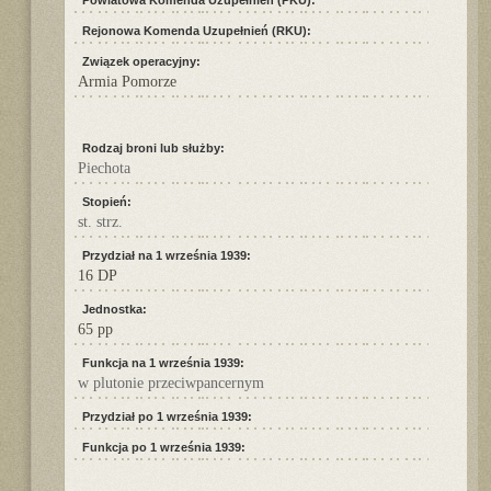
Powiatowa Komenda Uzupełnień (PKU):
Rejonowa Komenda Uzupełnień (RKU):
Związek operacyjny:
Armia Pomorze
Rodzaj broni lub służby:
Piechota
Stopień:
st. strz.
Przydział na 1 września 1939:
16 DP
Jednostka:
65 pp
Funkcja na 1 września 1939:
w plutonie przeciwpancernym
Przydział po 1 września 1939:
Funkcja po 1 września 1939: