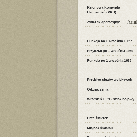
Rejonowa Komenda
Uzupełnień (RKU):
Armi
Związek operacyjny:
Funkcja na 1 września 1939:
Przydział po 1 września 1939:
Funkcja po 1 września 1939:
Przebieg służby wojskowej:
Odznaczenia:
Wrzesień 1939 - szlak bojowy:
Data śmierci:
Miejsce śmierci: