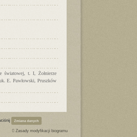
 światowej, t. I, Żołnierze
nauk. E. Pawłowski, Pruszków
wciśnij
Zmiana danych
Zasady modyfikacji biogramu