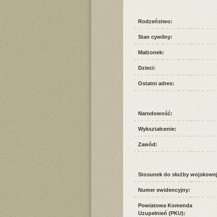
Rodzeństwo:
Stan cywilny:
Małżonek:
Dzieci:
Ostatni adres:
Narodowość:
Wykształcenie:
Zawód:
Stosunek do służby wojskowej
Numer ewidencyjny:
Powiatowa Komenda
Uzupełnień (PKU):