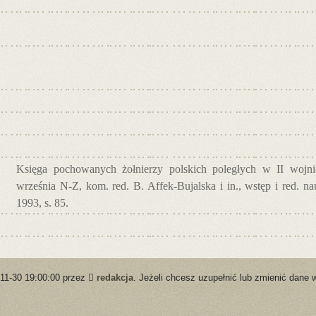
Księga pochowanych żołnierzy polskich poległych w II wojnie
września N-Z, kom. red. B. Affek-Bujalska i in., wstęp i red. 
1993, s. 85.
-11-30 19:00:00 przez
redakcja
. Jeżeli chcesz uzupełnić lub zmienić dane 