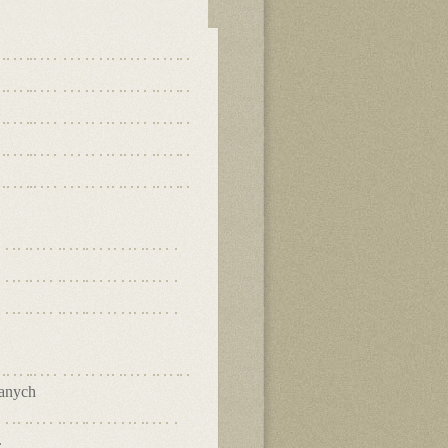
danych
.