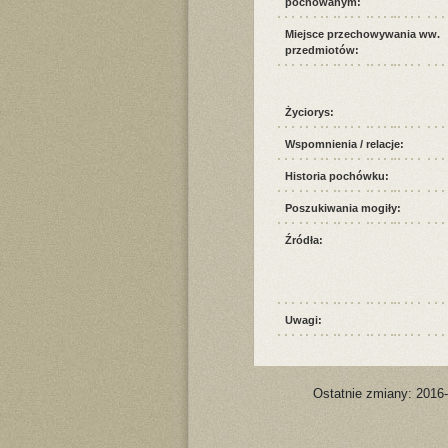
pochowanym:
Miejsce przechowywania ww.
przedmiotów:
Życiorys:
Wspomnienia / relacje:
Historia pochówku:
Poszukiwania mogiły:
Źródła:
Uwagi:
Ostatnie zmiany: 2016