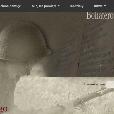
Ściana pamięci
Miejsca pamięci
Oddziały
Bitwa
Bohatero
Przeszukaj bazę
go