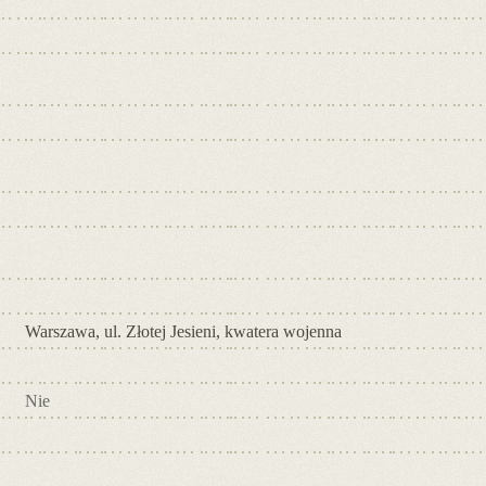
Warszawa, ul. Złotej Jesieni, kwatera wojenna
Nie