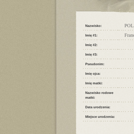
PO
Nazwisko:
Fran
Imię #1:
Imię #2:
Imię #3:
Pseudonim:
Imię ojca:
Imię matki:
Nazwisko rodowe
matki:
Data urodzenia:
Miejsce urodzenia: