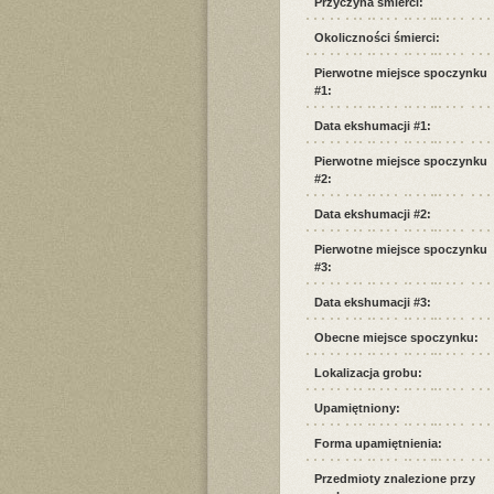
Przyczyna śmierci:
Okoliczności śmierci:
Pierwotne miejsce spoczynku
#1:
Data ekshumacji #1:
Pierwotne miejsce spoczynku
#2:
Data ekshumacji #2:
Pierwotne miejsce spoczynku
#3:
Data ekshumacji #3:
Obecne miejsce spoczynku:
Lokalizacja grobu:
Upamiętniony:
Forma upamiętnienia:
Przedmioty znalezione przy