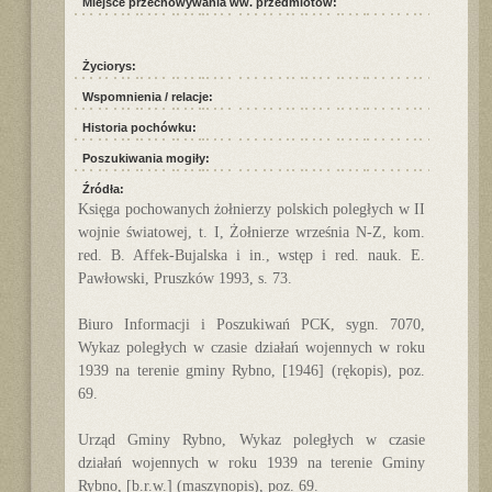
Miejsce przechowywania ww. przedmiotów:
Życiorys:
Wspomnienia / relacje:
Historia pochówku:
Poszukiwania mogiły:
Źródła:
Księga pochowanych żołnierzy polskich poległych w II
wojnie światowej, t. I, Żołnierze września N-Z, kom.
red. B. Affek-Bujalska i in., wstęp i red. nauk. E.
Pawłowski, Pruszków 1993, s. 73.
Biuro Informacji i Poszukiwań PCK, sygn. 7070,
Wykaz poległych w czasie działań wojennych w roku
1939 na terenie gminy Rybno, [1946] (rękopis), poz.
69.
Urząd Gminy Rybno, Wykaz poległych w czasie
działań wojennych w roku 1939 na terenie Gminy
Rybno, [b.r.w.] (maszynopis), poz. 69.