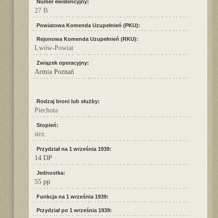
Numer ewidencyjny:
27 B
Powiatowa Komenda Uzupełnień (PKU):
Rejonowa Komenda Uzupełnień (RKU):
Lwów-Powiat
Związek operacyjny:
Armia Poznań
Rodzaj broni lub służby:
Piechota
Stopień:
strz.
Przydział na 1 września 1939:
14 DP
Jednostka:
55 pp
Funkcja na 1 września 1939:
Przydział po 1 września 1939: