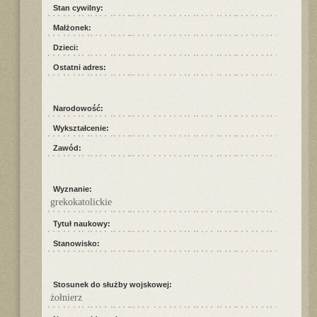
Stan cywilny:
Małżonek:
Dzieci:
Ostatni adres:
Narodowość:
Wykształcenie:
Zawód:
Wyznanie:
grekokatolickie
Tytuł naukowy:
Stanowisko:
Stosunek do służby wojskowej:
żołnierz