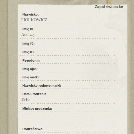
Zapal świeczkę
Nazwisko:
PIOLKOWICZ
Imię #1:
Andrzej
Imię #2:
Imię #3:
Pseudonim:
Imię ojca:
Imię matki:
Nazwisko rodowe matki:
Data urodzenia:
1916
Miejsce urodzenia:
Rodzeństwo: