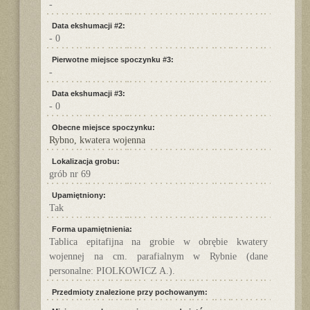
-
Data ekshumacji #2:
- 0
Pierwotne miejsce spoczynku #3:
-
Data ekshumacji #3:
- 0
Obecne miejsce spoczynku:
Rybno, kwatera wojenna
Lokalizacja grobu:
grób nr 69
Upamiętniony:
Tak
Forma upamiętnienia:
Tablica epitafijna na grobie w obrębie kwatery
wojennej na cm. parafialnym w Rybnie (dane
personalne: PIOLKOWICZ A.).
Przedmioty znalezione przy pochowanym: