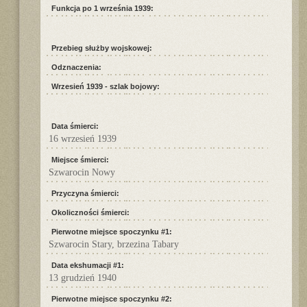
Funkcja po 1 września 1939:
Przebieg służby wojskowej:
Odznaczenia:
Wrzesień 1939 - szlak bojowy:
Data śmierci:
16 wrzesień 1939
Miejsce śmierci:
Szwarocin Nowy
Przyczyna śmierci:
Okoliczności śmierci:
Pierwotne miejsce spoczynku #1:
Szwarocin Stary, brzezina Tabary
Data ekshumacji #1:
13 grudzień 1940
Pierwotne miejsce spoczynku #2: