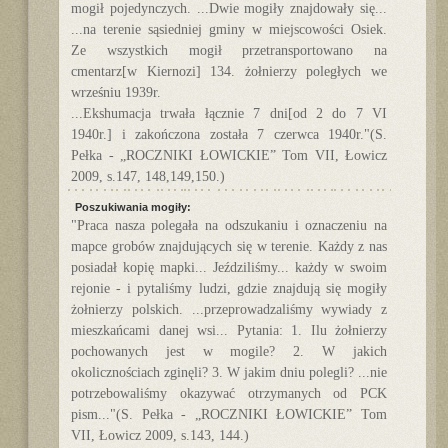
mogił pojedynczych. ...Dwie mogiły znajdowały się...
...na terenie sąsiedniej gminy w miejscowości Osiek.
Ze wszystkich mogił przetransportowano na
cmentarz[w Kiernozi] 134. żołnierzy poległych we
wrześniu 1939r.
...Ekshumacja trwała łącznie 7 dni[od 2 do 7 VI
1940r.] i zakończona została 7 czerwca 1940r."(S.
Pełka - „ROCZNIKI ŁOWICKIE” Tom VII, Łowicz
2009, s.147, 148,149,150.)
Poszukiwania mogiły:
"Praca nasza polegała na odszukaniu i oznaczeniu na
mapce grobów znajdujących się w terenie. Każdy z nas
posiadał kopię mapki... Jeździliśmy... każdy w swoim
rejonie - i pytaliśmy ludzi, gdzie znajdują się mogiły
żołnierzy polskich. ...przeprowadzaliśmy wywiady z
mieszkańcami danej wsi... Pytania: 1. Ilu żołnierzy
pochowanych jest w mogile? 2. W jakich
okolicznościach zginęli? 3. W jakim dniu polegli? ...nie
potrzebowaliśmy okazywać otrzymanych od PCK
pism..."(S. Pełka - „ROCZNIKI ŁOWICKIE” Tom
VII, Łowicz 2009, s.143, 144.)