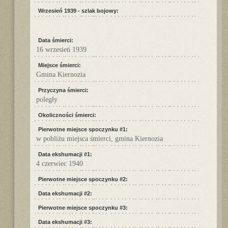
Wrzesień 1939 - szlak bojowy:
Data śmierci:
16 wrzesień 1939
Miejsce śmierci:
Gmina Kiernozia
Przyczyna śmierci:
poległy
Okoliczności śmierci:
Pierwotne miejsce spoczynku #1:
w pobliżu miejsca śmierci, gmina Kiernozia
Data ekshumacji #1:
4 czerwiec 1940
Pierwotne miejsce spoczynku #2:
Data ekshumacji #2:
Pierwotne miejsce spoczynku #3:
Data ekshumacji #3: