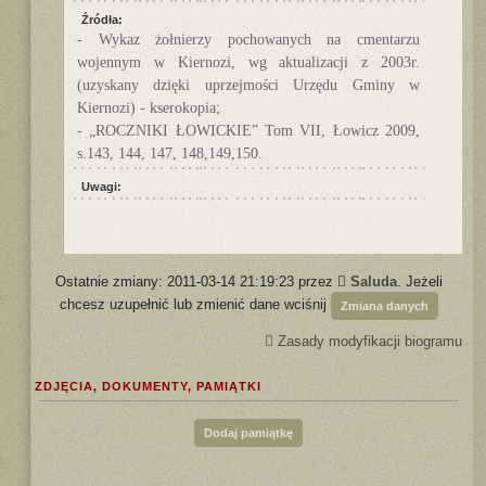
Źródła:
- Wykaz żołnierzy pochowanych na cmentarzu
wojennym w Kiernozi, wg aktualizacji z 2003r.
(uzyskany dzięki uprzejmości Urzędu Gminy w
Kiernozi) - kserokopia;
- „ROCZNIKI ŁOWICKIE” Tom VII, Łowicz 2009,
s.143, 144, 147, 148,149,150.
Uwagi:
Ostatnie zmiany: 2011-03-14 21:19:23 przez
Saluda
. Jeżeli
chcesz uzupełnić lub zmienić dane wciśnij
Zmiana danych
Zasady modyfikacji biogramu
ZDJĘCIA, DOKUMENTY, PAMIĄTKI
Dodaj pamiątkę