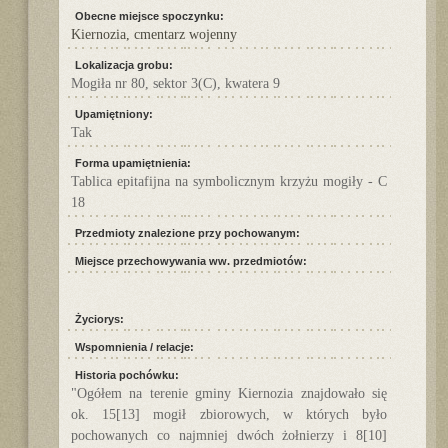
Obecne miejsce spoczynku:
Kiernozia, cmentarz wojenny
Lokalizacja grobu:
Mogiła nr 80, sektor 3(C), kwatera 9
Upamiętniony:
Tak
Forma upamiętnienia:
Tablica epitafijna na symbolicznym krzyżu mogiły - C
18
Przedmioty znalezione przy pochowanym:
Miejsce przechowywania ww. przedmiotów:
Życiorys:
Wspomnienia / relacje:
Historia pochówku:
"Ogółem na terenie gminy Kiernozia znajdowało się
ok. 15[13] mogił zbiorowych, w których było
pochowanych co najmniej dwóch żołnierzy i 8[10]