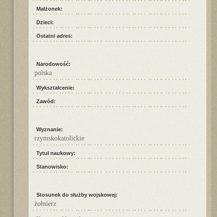
Małżonek:
Dzieci:
Ostatni adres:
Narodowość:
polska
Wykształcenie:
Zawód:
Wyznanie:
rzymskokatolickie
Tytuł naukowy:
Stanowisko:
Stosunek do służby wojskowej:
żołnierz