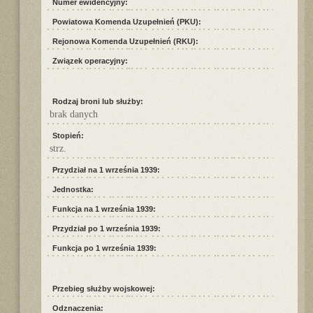
Numer ewidencyjny:
Powiatowa Komenda Uzupełnień (PKU):
Rejonowa Komenda Uzupełnień (RKU):
Związek operacyjny:
Rodzaj broni lub służby:
brak danych
Stopień:
strz.
Przydział na 1 września 1939:
Jednostka:
Funkcja na 1 września 1939:
Przydział po 1 września 1939:
Funkcja po 1 września 1939:
Przebieg służby wojskowej:
Odznaczenia: