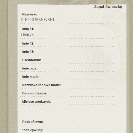
Zapal świeczkę
Nazwisko:
PIETRUSZEWSKI
Imię #1:
Henryk
Imię #2:
Imię #3:
Pseudonim:
Imię ojca:
Imię matki:
Nazwisko rodowe matki:
Data urodzenia:
Miejsce urodzenia:
Rodzeństwo:
Stan cywilny: