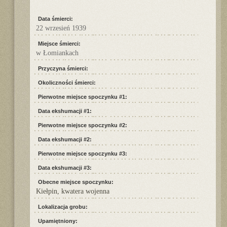
Data śmierci:
22 wrzesień 1939
Miejsce śmierci:
w Łomiankach
Przyczyna śmierci:
Okoliczności śmierci:
Pierwotne miejsce spoczynku #1:
Data ekshumacji #1:
Pierwotne miejsce spoczynku #2:
Data ekshumacji #2:
Pierwotne miejsce spoczynku #3:
Data ekshumacji #3:
Obecne miejsce spoczynku:
Kiełpin, kwatera wojenna
Lokalizacja grobu:
Upamiętniony: