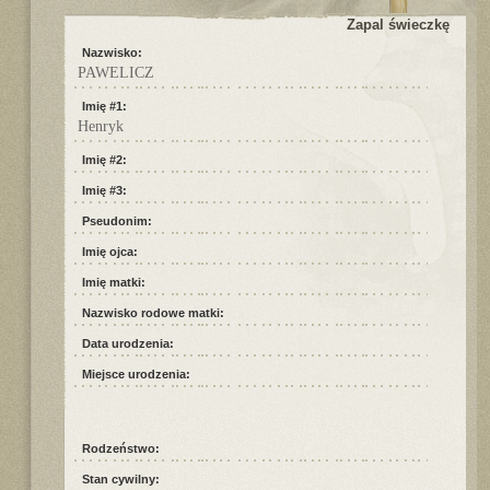
Zapal świeczkę
Nazwisko:
PAWELICZ
Imię #1:
Henryk
Imię #2:
Imię #3:
Pseudonim:
Imię ojca:
Imię matki:
Nazwisko rodowe matki:
Data urodzenia:
Miejsce urodzenia:
Rodzeństwo:
Stan cywilny: