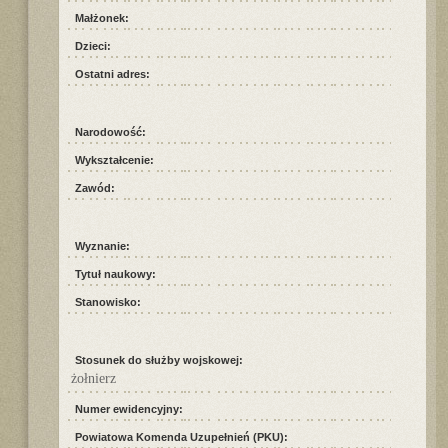
Małżonek:
Dzieci:
Ostatni adres:
Narodowość:
Wykształcenie:
Zawód:
Wyznanie:
Tytuł naukowy:
Stanowisko:
Stosunek do służby wojskowej:
żołnierz
Numer ewidencyjny:
Powiatowa Komenda Uzupełnień (PKU):