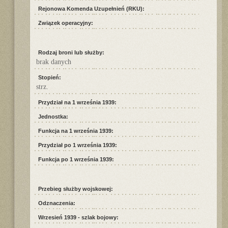
Rejonowa Komenda Uzupełnień (RKU):
Związek operacyjny:
Rodzaj broni lub służby:
brak danych
Stopień:
strz.
Przydział na 1 września 1939:
Jednostka:
Funkcja na 1 września 1939:
Przydział po 1 września 1939:
Funkcja po 1 września 1939:
Przebieg służby wojskowej:
Odznaczenia:
Wrzesień 1939 - szlak bojowy: