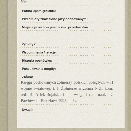
Nie
Forma upamiętnienia:
Przedmioty znalezione przy pochowanym:
Miejsce przechowywania ww. przedmiotów:
Życiorys:
Wspomnienia / relacje:
Historia pochówku:
Poszukiwania mogiły:
Źródła:
Księga pochowanych żołnierzy polskich poległych w II
wojnie światowej, t. I, Żołnierze września N-Z, kom.
red. B. Affek-Bujalska i in., wstęp i red. nauk. E.
Pawłowski, Pruszków 1993, s. 54.
Uwagi: