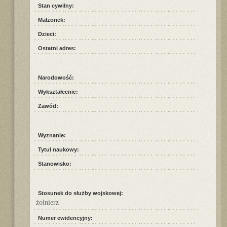
Stan cywilny:
Małżonek:
Dzieci:
Ostatni adres:
Narodowość:
Wykształcenie:
Zawód:
Wyznanie:
Tytuł naukowy:
Stanowisko:
Stosunek do służby wojskowej:
żołnierz
Numer ewidencyjny: