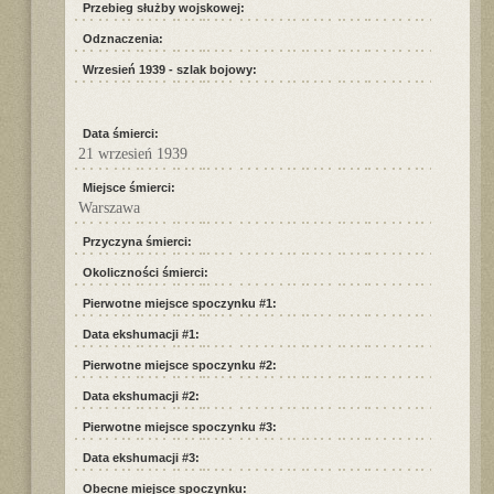
Przebieg służby wojskowej:
Odznaczenia:
Wrzesień 1939 - szlak bojowy:
Data śmierci:
21 wrzesień 1939
Miejsce śmierci:
Warszawa
Przyczyna śmierci:
Okoliczności śmierci:
Pierwotne miejsce spoczynku #1:
Data ekshumacji #1:
Pierwotne miejsce spoczynku #2:
Data ekshumacji #2:
Pierwotne miejsce spoczynku #3:
Data ekshumacji #3:
Obecne miejsce spoczynku: