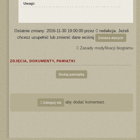
Uwagi:
Ostatnie zmiany: 2016-11-30 19:00:00 przez
redakcja
. Jeżeli
chcesz uzupełnić lub zmienić dane wciśnij
Zmiana danych
Zasady modyfikacji biogramu
ZDJĘCIA, DOKUMENTY, PAMIĄTKI
Dodaj pamiątkę
aby dodać komentarz.
Zaloguj się