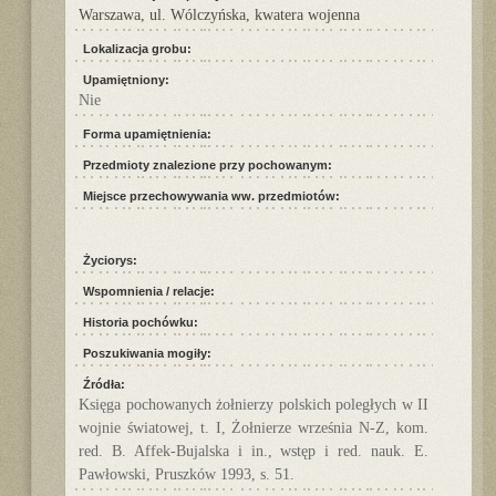
Warszawa, ul. Wólczyńska, kwatera wojenna
Lokalizacja grobu:
Upamiętniony:
Nie
Forma upamiętnienia:
Przedmioty znalezione przy pochowanym:
Miejsce przechowywania ww. przedmiotów:
Życiorys:
Wspomnienia / relacje:
Historia pochówku:
Poszukiwania mogiły:
Źródła:
Księga pochowanych żołnierzy polskich poległych w II
wojnie światowej, t. I, Żołnierze września N-Z, kom.
red. B. Affek-Bujalska i in., wstęp i red. nauk. E.
Pawłowski, Pruszków 1993, s. 51.