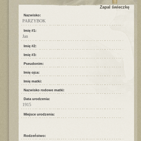
Zapal świeczkę
Nazwisko:
PARZYBOK
Imię #1:
Jan
Imię #2:
Imię #3:
Pseudonim:
Imię ojca:
Imię matki:
Nazwisko rodowe matki:
Data urodzenia:
1915
Miejsce urodzenia:
Rodzeństwo: