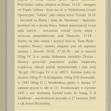
Przychodzi rozkaz odejścia za Bzurę. 14.IX - następny
cel Piątek, Sobota - dyon ma iść w Wydzielonej Grupie
Operacyjnej "Sobota" jako osłona Armii Poznań. 16.IX
- kierunek za Bzurę i dalej do Warszawy - będziemy
przebijać się w stronę Iłowa. Jednak nieprzyjaciel wciąż
nęka baterie - wieczorem ostrzał trochę zelżał i
wówczas niespodziewany atak Niemców. 17.IX -
bijemy się jako osłona z pozycji koło m. Stare Budy -
wszędzie Niemcy niestety ulegamy pod ich naporem
niestety i niewola 19.IX. 17.XI.39 - już w niewoli
Oflag IV A w zamku Hohnstein niedaleko Drezna -
Niemcy pozwolili pozostawić polska książeczkę
wojskową, zabrali jednak nieśmiertelnik i dali swój
"Kr.gef. Off.Lager IV A nr. 48573. Kolejno trafia do
obozów Oflag IV B Königstein, Oflag II B Arnswalde,
w 1943 Oflag II C Woldenberg (gdzie w baraku 67
zajmuje pryczę w sali nr 11). Ewakuowany w styczniu
1945 z tzw. Kolumną Zachód trafia do Stalag X B
Sandboste - oswobodzenie przyszło w 27 kwietnia 1945
z rąk Armii Brytyjskiej.