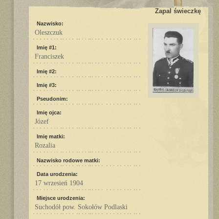
Zapal świeczkę
Nazwisko:
Oleszczuk
Imię #1:
Franciszek
Imię #2:
Imię #3:
Pseudonim:
Imię ojca:
Józef
Imię matki:
Rozalia
Nazwisko rodowe matki:
Data urodzenia:
17 wrzesień 1904
Miejsce urodzenia:
Suchodół pow. Sokołów Podlaski