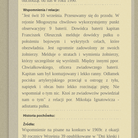
odchodząc od nas w roku 1990.
Wspomnienia / relacje:
"Jest świt 10 września. Przesuwamy się do przodu. W
rejonie Młogoszyna chwilowo wykorzystujemy punkt
obserwacyjny 9 baterii. Dowódca baterii kapitan
Franciszek Oleszczuk melduje dowódcy pułku o
położeniu bojowym i wykrytych celach, które
obezwładnia. Jest ogromnie zadowolony ze swoich
żołnierzy. Melduje o stratach i wymienia żołnierzy,
którzy szczególnie się wyróżnili. Między innymi ppor.
Chwiałkowskiego, oficera zwiadowczego baterii.
Kapitan sam był kontuzjowany i lekko ranny. Odłamek
pocisku artyleryjskiego przeciął u ostrogę z tyłu,
napiętek i obcas buto lekko rozcinając piętę. Nie
wspomniał o tym nic. Ktoś ze zwiadowców powiedział
nam o tym" z relacji por. Mikołaja Ignatowicza -
adiutanta pułku.
Historia pochówku:
Źródła:
Wspomnienie na pisane na konkurs w 1969r. z okazji
30 rocznicy Września 39 opublikowane w "Dni klęski i