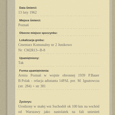
Data śmierci:
13 luty 1962
Miejsce śmierci:
Poznań
Obecne miejsce spoczynku:
Lokalizacja grobu:
Cmentarz Komunalny nr 2 Junikowo
Nr: CM2R13--B-8
Upamiętniony:
Tak
Forma upamiętnienia:
Armia Poznań w wojnie obronnej 1939 P.Bauer
B.Polak - relacja adiutanta 14PAL por. M. Ignatowcza
(str. 284) + str 381
Życiorys:
Urodzony w małej wsi Suchodół ok 100 km na wschód
od Warszawy jako nastolatek na fali uniesień