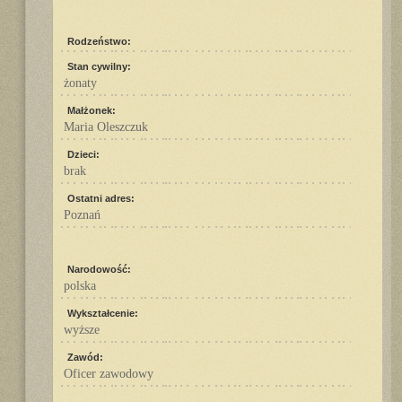
Rodzeństwo:
Stan cywilny:
żonaty
Małżonek:
Maria Oleszczuk
Dzieci:
brak
Ostatni adres:
Poznań
Narodowość:
polska
Wykształcenie:
wyższe
Zawód:
Oficer zawodowy