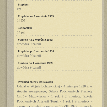
Stopień:
kpt.
Przydział na 1 września 1939:
14 DP
Jednostka:
14 pal
Funkcja na 1 września 1939:
dowódca 9 baterii
Przydział po 1 września 1939:
dowódca 9 baterii
Funkcja po 1 września 1939:
dowódca 9 baterii
Przebieg służby wojskowej:
Udział w Wojnie Bolszewickiej - 4 miesiące 1920 r. w
stopniu szeregowego; Szkoła Podchorążych Piechoty
Ostrów Mazowiecka - 1 rok i 2 miesiące; Szkoła
Podchorążych Artylerii Toruń - 1 rok i 9 miesięcy -
awans na stopień porucznika 15.VIII.1927, promocja