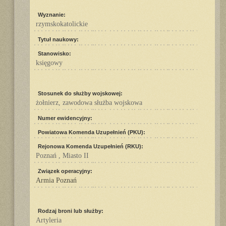
Wyznanie:
rzymskokatolickie
Tytuł naukowy:
Stanowisko:
księgowy
Stosunek do służby wojskowej:
żołnierz, zawodowa służba wojskowa
Numer ewidencyjny:
Powiatowa Komenda Uzupełnień (PKU):
Rejonowa Komenda Uzupełnień (RKU):
Poznań , Miasto II
Związek operacyjny:
Armia Poznań
Rodzaj broni lub służby:
Artyleria