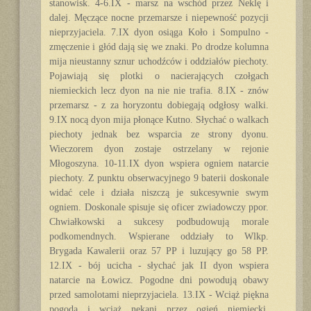
stanowisk. 4-6.IX - marsz na wschód przez Neklę i
dalej. Męczące nocne przemarsze i niepewność pozycji
nieprzyjaciela. 7.IX dyon osiąga Koło i Sompulno -
zmęczenie i głód dają się we znaki. Po drodze kolumna
mija nieustanny sznur uchodźców i oddziałów piechoty.
Pojawiają się plotki o nacierających czołgach
niemieckich lecz dyon na nie nie trafia. 8.IX - znów
przemarsz - z za horyzontu dobiegają odgłosy walki.
9.IX nocą dyon mija płonące Kutno. Słychać o walkach
piechoty jednak bez wsparcia ze strony dyonu.
Wieczorem dyon zostaje ostrzelany w rejonie
Młogoszyna. 10-11.IX dyon wspiera ogniem natarcie
piechoty. Z punktu obserwacyjnego 9 baterii doskonale
widać cele i działa niszczą je sukcesywnie swym
ogniem. Doskonale spisuje się oficer zwiadowczy ppor.
Chwiałkowski a sukcesy podbudowują morale
podkomendnych. Wspierane oddziały to Wlkp.
Brygada Kawalerii oraz 57 PP i luzujący go 58 PP.
12.IX - bój ucicha - słychać jak II dyon wspiera
natarcie na Łowicz. Pogodne dni powodują obawy
przed samolotami nieprzyjaciela. 13.IX - Wciąż piękna
pogoda i wciąż nękani przez ogień niemiecki.