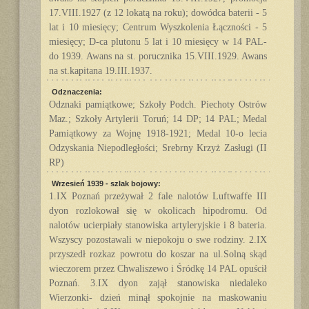
17.VIII.1927 (z 12 lokatą na roku); dowódca baterii - 5
lat i 10 miesięcy; Centrum Wyszkolenia Łączności - 5
miesięcy; D-ca plutonu 5 lat i 10 miesięcy w 14 PAL-
do 1939. Awans na st. porucznika 15.VIII.1929. Awans
na st.kapitana 19.III.1937.
Odznaczenia:
Odznaki pamiątkowe; Szkoły Podch. Piechoty Ostrów
Maz.; Szkoły Artylerii Toruń; 14 DP; 14 PAL; Medal
Pamiątkowy za Wojnę 1918-1921; Medal 10-o lecia
Odzyskania Niepodległości; Srebrny Krzyż Zasługi (II
RP)
Wrzesień 1939 - szlak bojowy:
1.IX Poznań przeżywał 2 fale nalotów Luftwaffe III
dyon rozlokował się w okolicach hipodromu. Od
nalotów ucierpiały stanowiska artyleryjskie i 8 bateria.
Wszyscy pozostawali w niepokoju o swe rodziny. 2.IX
przyszedł rozkaz powrotu do koszar na ul.Solną skąd
wieczorem przez Chwaliszewo i Śródkę 14 PAL opuścił
Poznań. 3.IX dyon zajął stanowiska niedaleko
Wierzonki- dzień minął spokojnie na maskowaniu