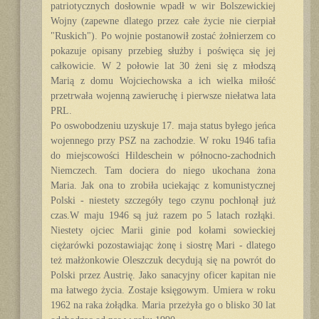
patriotycznych dosłownie wpadł w wir Bolszewickiej
Wojny (zapewne dlatego przez całe życie nie cierpiał
"Ruskich"). Po wojnie postanowił zostać żołnierzem co
pokazuje opisany przebieg służby i poświęca się jej
całkowicie. W 2 połowie lat 30 żeni się z młodszą
Marią z domu Wojciechowska a ich wielka miłość
przetrwała wojenną zawieruchę i pierwsze niełatwa lata
PRL.
Po oswobodzeniu uzyskuje 17. maja status byłego jeńca
wojennego przy PSZ na zachodzie. W roku 1946 tafia
do miejscowości Hildeschein w północno-zachodnich
Niemczech. Tam dociera do niego ukochana żona
Maria. Jak ona to zrobiła uciekając z komunistycznej
Polski - niestety szczegóły tego czynu pochłonął już
czas.W maju 1946 są już razem po 5 latach rozłąki.
Niestety ojciec Marii ginie pod kołami sowieckiej
ciężarówki pozostawiając żonę i siostrę Mari - dlatego
też małżonkowie Oleszczuk decydują się na powrót do
Polski przez Austrię. Jako sanacyjny oficer kapitan nie
ma łatwego życia. Zostaje księgowym. Umiera w roku
1962 na raka żołądka. Maria przeżyła go o blisko 30 lat