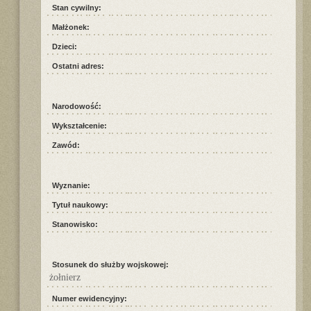
Stan cywilny:
Małżonek:
Dzieci:
Ostatni adres:
Narodowość:
Wykształcenie:
Zawód:
Wyznanie:
Tytuł naukowy:
Stanowisko:
Stosunek do służby wojskowej:
żołnierz
Numer ewidencyjny: