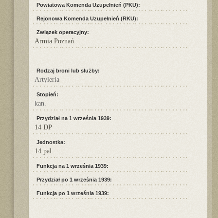
Powiatowa Komenda Uzupełnień (PKU):
Rejonowa Komenda Uzupełnień (RKU):
Związek operacyjny:
Armia Poznań
Rodzaj broni lub służby:
Artyleria
Stopień:
kan.
Przydział na 1 września 1939:
14 DP
Jednostka:
14 pal
Funkcja na 1 września 1939:
Przydział po 1 września 1939:
Funkcja po 1 września 1939: