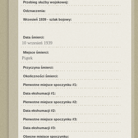
Przebieg służby wojskowej:
Odznaczenia:
Wrzesień 1939 - szlak bojowy:
Data śmierci:
10 wrzesień 1939
Miejsce śmierci:
Piątek
Przyczyna śmierci:
Okoliczności śmierci:
Pierwotne miejsce spoczynku #1:
Data ekshumacji #1:
Pierwotne miejsce spoczynku #2:
Data ekshumacji #2:
Pierwotne miejsce spoczynku #3:
Data ekshumacji #3:
Obecne miejsce spoczynku: