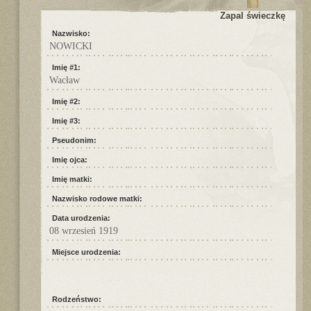
Zapal świeczkę
Nazwisko:
NOWICKI
Imię #1:
Wacław
Imię #2:
Imię #3:
Pseudonim:
Imię ojca:
Imię matki:
Nazwisko rodowe matki:
Data urodzenia:
08 wrzesień 1919
Miejsce urodzenia:
Rodzeństwo: