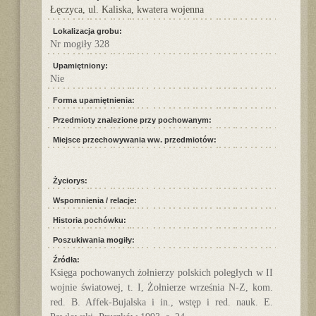
Łęczyca, ul. Kaliska, kwatera wojenna
Lokalizacja grobu:
Nr mogiły 328
Upamiętniony:
Nie
Forma upamiętnienia:
Przedmioty znalezione przy pochowanym:
Miejsce przechowywania ww. przedmiotów:
Życiorys:
Wspomnienia / relacje:
Historia pochówku:
Poszukiwania mogiły:
Źródła:
Księga pochowanych żołnierzy polskich poległych w II
wojnie światowej, t. I, Żołnierze września N-Z, kom.
red. B. Affek-Bujalska i in., wstęp i red. nauk. E.