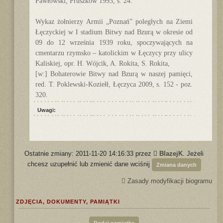
Pawłowski, Pruszków 1993, s. 24.
Wykaz żołnierzy Armii „Poznań” poległych na Ziemi
Łęczyckiej w I stadium Bitwy nad Bzurą w okresie od
09 do 12 września 1939 roku, spoczywających na
cmentarzu rzymsko – katolickim w Łęczycy przy ulicy
Kaliskiej, opr. H. Wójcik, A. Rokita, S. Rokita,
[w:] Bohaterowie Bitwy nad Bzurą w naszej pamięci,
red. T. Poklewski-Koziełł, Łęczyca 2009, s. 152 - poz.
320.
Uwagi:
Ostatnie zmiany: 2011-11-20 14:16:33 przez
BlazejK
. Jeżeli
chcesz uzupełnić lub zmienić dane wciśnij
Zmiana danych
Zasady modyfikacji biogramu
ZDJĘCIA, DOKUMENTY, PAMIĄTKI