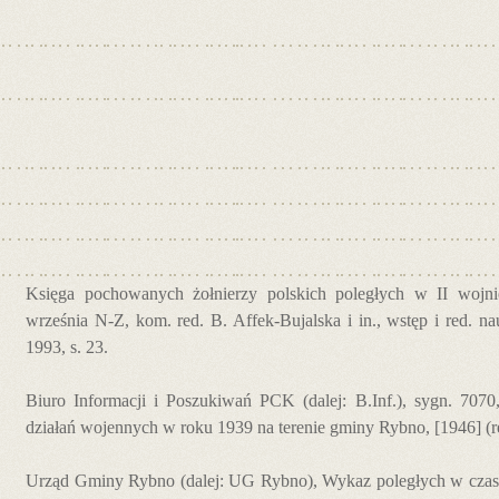
Księga pochowanych żołnierzy polskich poległych w II wojnie
września N-Z, kom. red. B. Affek-Bujalska i in., wstęp i red. 
1993, s. 23.
Biuro Informacji i Poszukiwań PCK (dalej: B.Inf.), sygn. 707
działań wojennych w roku 1939 na terenie gminy Rybno, [1946] (rę
Urząd Gminy Rybno (dalej: UG Rybno), Wykaz poległych w czas