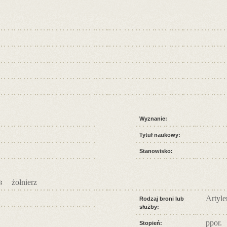
Wyznanie:
Tytuł naukowy:
Stanowisko:
żołnierz
:
Artyle
Rodzaj broni lub
służby:
ppor.
Stopień: