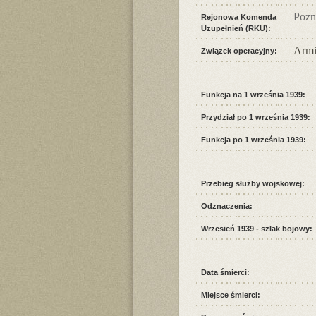
Pozn
Rejonowa Komenda
Uzupełnień (RKU):
Armi
Związek operacyjny:
Funkcja na 1 września 1939:
Przydział po 1 września 1939:
Funkcja po 1 września 1939:
Przebieg służby wojskowej:
Odznaczenia:
Wrzesień 1939 - szlak bojowy:
Data śmierci:
Miejsce śmierci: