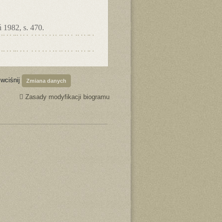
 1982, s. 470.
 wciśnij
Zmiana danych
Zasady modyfikacji biogramu