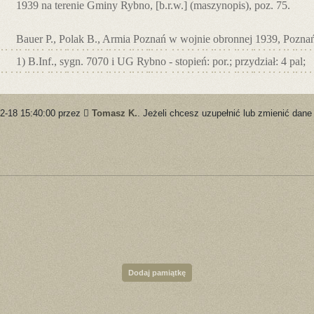
1939 na terenie Gminy Rybno, [b.r.w.] (maszynopis), poz. 75.
Bauer P., Polak B., Armia Poznań w wojnie obronnej 1939, Poznań
1) B.Inf., sygn. 7070 i UG Rybno - stopień: por.; przydział: 4 pal;
12-18 15:40:00 przez
Tomasz K.
. Jeżeli chcesz uzupełnić lub zmienić dane
Dodaj pamiątkę