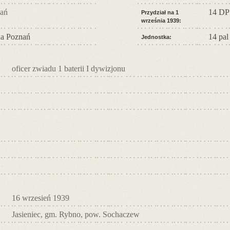
ań
14 DP
Przydział na 1
września 1939:
a Poznań
14 pal
Jednostka:
oficer zwiadu 1 baterii I dywizjonu
16 wrzesień 1939
Jasieniec, gm. Rybno, pow. Sochaczew