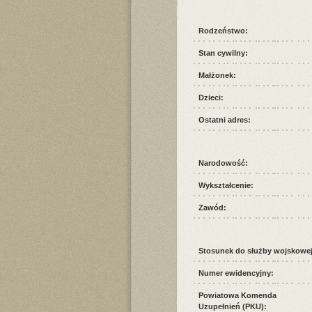
Rodzeństwo:
Stan cywilny:
Małżonek:
Dzieci:
Ostatni adres:
Narodowość:
Wykształcenie:
Zawód:
Stosunek do służby wojskowej
Numer ewidencyjny:
Powiatowa Komenda
Uzupełnień (PKU):