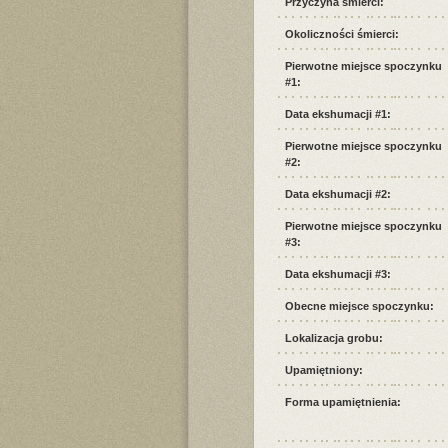
Przyczyna śmierci:
Okoliczności śmierci:
Pierwotne miejsce spoczynku
#1:
Data ekshumacji #1:
Pierwotne miejsce spoczynku
#2:
Data ekshumacji #2:
Pierwotne miejsce spoczynku
#3:
Data ekshumacji #3:
Obecne miejsce spoczynku:
Lokalizacja grobu:
Upamiętniony:
Forma upamiętnienia: