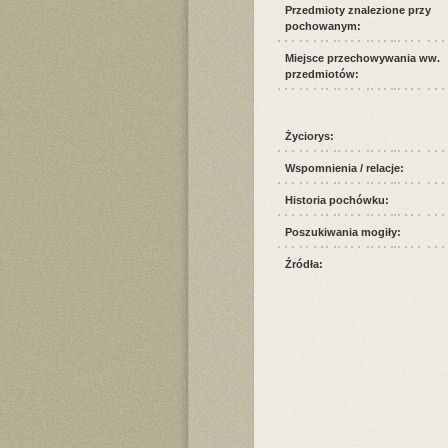
Przedmioty znalezione przy
pochowanym:
Miejsce przechowywania ww.
przedmiotów:
Życiorys:
Wspomnienia / relacje:
Historia pochówku:
Poszukiwania mogiły:
Źródła: