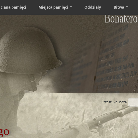
Ściana pamięci
Miejsca pamięci
Oddziały
Bitwa
Bohatero
Przeszukaj bazę
go