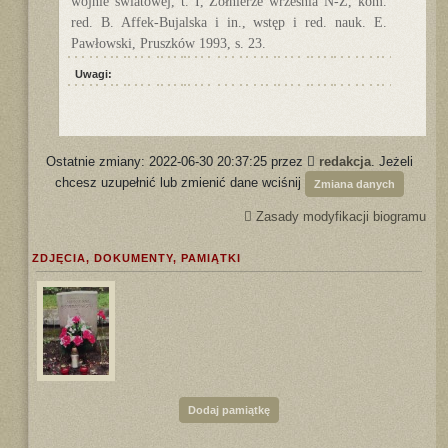
wojnie światowej, t. I, Żołnierze września N-Z, kom.
red. B. Affek-Bujalska i in., wstęp i red. nauk. E.
Pawłowski, Pruszków 1993, s. 23.
Uwagi:
Ostatnie zmiany: 2022-06-30 20:37:25 przez
redakcja
. Jeżeli
chcesz uzupełnić lub zmienić dane wciśnij
Zmiana danych
Zasady modyfikacji biogramu
ZDJĘCIA, DOKUMENTY, PAMIĄTKI
Dodaj pamiątkę