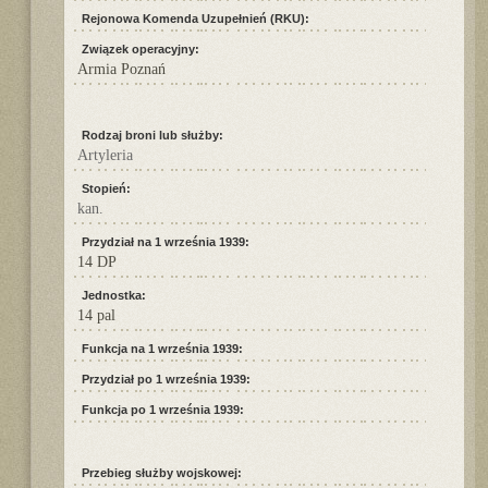
Rejonowa Komenda Uzupełnień (RKU):
Związek operacyjny:
Armia Poznań
Rodzaj broni lub służby:
Artyleria
Stopień:
kan.
Przydział na 1 września 1939:
14 DP
Jednostka:
14 pal
Funkcja na 1 września 1939:
Przydział po 1 września 1939:
Funkcja po 1 września 1939:
Przebieg służby wojskowej: