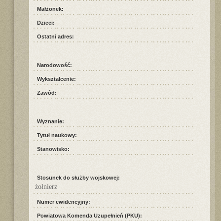
Małżonek:
Dzieci:
Ostatni adres:
Narodowość:
Wykształcenie:
Zawód:
Wyznanie:
Tytuł naukowy:
Stanowisko:
Stosunek do służby wojskowej:
żołnierz
Numer ewidencyjny:
Powiatowa Komenda Uzupełnień (PKU):