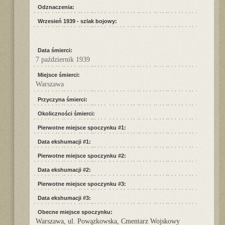
Odznaczenia:
Wrzesień 1939 - szlak bojowy:
Data śmierci:
7 październik 1939
Miejsce śmierci:
Warszawa
Przyczyna śmierci:
Okoliczności śmierci:
Pierwotne miejsce spoczynku #1:
Data ekshumacji #1:
Pierwotne miejsce spoczynku #2:
Data ekshumacji #2:
Pierwotne miejsce spoczynku #3:
Data ekshumacji #3:
Obecne miejsce spoczynku:
Warszawa, ul. Powązkowska, Cmentarz Wojskowy