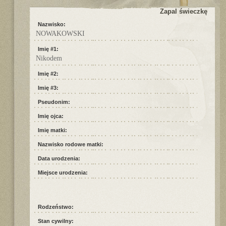
Zapal świeczkę
Nazwisko:
NOWAKOWSKI
Imię #1:
Nikodem
Imię #2:
Imię #3:
Pseudonim:
Imię ojca:
Imię matki:
Nazwisko rodowe matki:
Data urodzenia:
Miejsce urodzenia:
Rodzeństwo:
Stan cywilny: