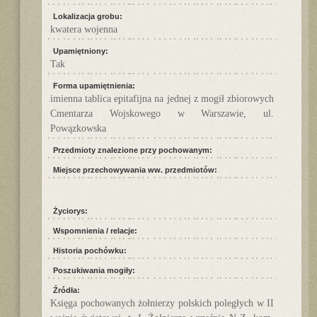
Lokalizacja grobu:
kwatera wojenna
Upamiętniony:
Tak
Forma upamiętnienia:
imienna tablica epitafijna na jednej z mogił zbiorowych
Cmentarza Wojskowego w Warszawie, ul.
Powązkowska
Przedmioty znalezione przy pochowanym:
Miejsce przechowywania ww. przedmiotów:
Życiorys:
Wspomnienia / relacje:
Historia pochówku:
Poszukiwania mogiły:
Źródła:
Księga pochowanych żołnierzy polskich poległych w II