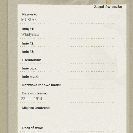
Zapal świeczkę
Nazwisko:
MUSIAŁ
Imię #1:
Władysław
Imię #2:
Imię #3:
Pseudonim:
Imię ojca:
Imię matki:
Nazwisko rodowe matki:
Data urodzenia:
22 maj 1914
Miejsce urodzenia:
Rodzeństwo: