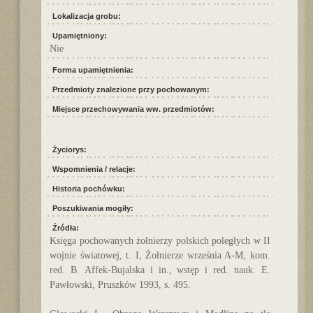
Lokalizacja grobu:
Upamiętniony:
Nie
Forma upamiętnienia:
Przedmioty znalezione przy pochowanym:
Miejsce przechowywania ww. przedmiotów:
Życiorys:
Wspomnienia / relacje:
Historia pochówku:
Poszukiwania mogiły:
Źródła:
Księga pochowanych żołnierzy polskich poległych w II
wojnie światowej, t. I, Żołnierze września A-M, kom.
red. B. Affek-Bujalska i in., wstęp i red. nauk. E.
Pawłowski, Pruszków 1993, s. 495.