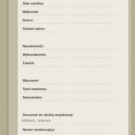
Stan cywilny:
Małżonek:
Dzieci:
Ostatni adres:
Narodowość:
Wykształcenie:
Zawód:
Wyznanie:
Tytuł naukowy:
Stanowisko:
Stosunek do służby wojskowej:
żołnierz, rezerwa
Numer ewidencyjny: