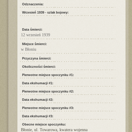
Odznaczenia:
Wrzesień 1939 - szlak bojowy:
Data śmierci:
12 wrzesień 1939
Miejsce śmierci:
w Błoniu
Przyczyna śmierci:
Okoliczności śmierci:
Pierwotne miejsce spoczynku #1:
Data ekshumacji #1:
Pierwotne miejsce spoczynku #2:
Data ekshumacji #2:
Pierwotne miejsce spoczynku #3:
Data ekshumacji #3:
Obecne miejsce spoczynku:
Błonie, ul. Towarowa, kwatera wojenna