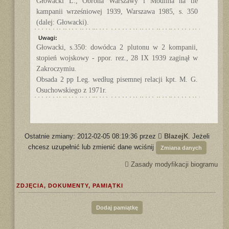
Głowacki L., Obrona Warszawy i Modlina na tle
kampanii wrześniowej 1939, Warszawa 1985, s. 350
(dalej: Głowacki).
Uwagi:
Głowacki, s.350: dowódca 2 plutonu w 2 kompanii,
stopień wojskowy - ppor. rez., 28 IX 1939 zaginął w
Zakroczymiu.
Obsada 2 pp Leg. według pisemnej relacji kpt. M. G.
Osuchowskiego z 1971r.
Ostatnie zmiany: 2012-02-05 08:19:36 przez
BlazejK
. Jeżeli
chcesz uzupełnić lub zmienić dane wciśnij
Zmiana danych
Zasady modyfikacji biogramu
ZDJĘCIA, DOKUMENTY, PAMIĄTKI
Dodaj pamiątkę