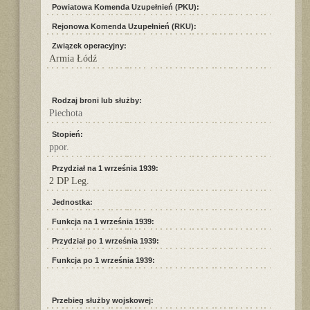
Powiatowa Komenda Uzupełnień (PKU):
Rejonowa Komenda Uzupełnień (RKU):
Związek operacyjny:
Armia Łódź
Rodzaj broni lub służby:
Piechota
Stopień:
ppor.
Przydział na 1 września 1939:
2 DP Leg.
Jednostka:
Funkcja na 1 września 1939:
Przydział po 1 września 1939:
Funkcja po 1 września 1939:
Przebieg służby wojskowej: