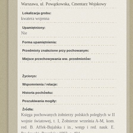
Warszawa, ul. Powązkowska, Cmentarz Wojskowy
Lokalizacja grobu:
kwatera wojenna
Upamiętniony:
Nie
Forma upamiętnienia:
Przedmioty znalezione przy pochowanym:
Miejsce przechowywania ww. przedmiotów:
Życiorys:
Wspomnienia / relacje:
Historia pochówku:
Poszukiwania mogiły:
Źródła:
Księga pochowanych żołnierzy polskich poległych w II
wojnie światowej, t. I, Żołnierze września A-M, kom.
red. B. Affek-Bujalska i in., wstęp i red. nauk. E.