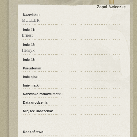
Zapal świeczkę
Nazwisko:
MÜLLER
Imię #1:
Ernest
Imię #2:
Henryk
Imię #3:
Pseudonim:
Imię ojca:
Imię matki:
Nazwisko rodowe matki:
Data urodzenia:
Miejsce urodzenia:
Rodzeństwo: