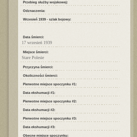
Przebieg służby wojskowej:
Odznaczenia:
Wrzesień 1939 - szlak bojowy:
Data śmierci:
17 wrzesień 1939
Miejsce śmierci:
Stare Polesie
Przyczyna śmierci:
Okoliczności śmierci:
Pierwotne miejsce spoczynku #1:
Data ekshumacji #1:
Pierwotne miejsce spoczynku #2:
Data ekshumacji #2:
Pierwotne miejsce spoczynku #3:
Data ekshumacji #3:
Obecne miejsce spoczynku: