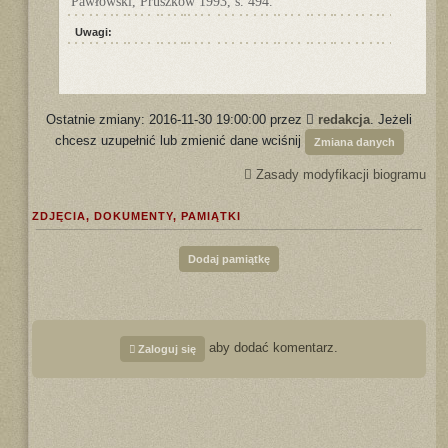
Pawłowski, Pruszków 1993, s. 494.
Uwagi:
Ostatnie zmiany: 2016-11-30 19:00:00 przez
redakcja
. Jeżeli
chcesz uzupełnić lub zmienić dane wciśnij
Zmiana danych
Zasady modyfikacji biogramu
ZDJĘCIA, DOKUMENTY, PAMIĄTKI
Dodaj pamiątkę
aby dodać komentarz.
Zaloguj się