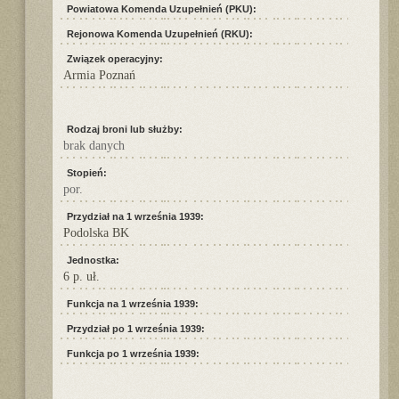
Powiatowa Komenda Uzupełnień (PKU):
Rejonowa Komenda Uzupełnień (RKU):
Związek operacyjny:
Armia Poznań
Rodzaj broni lub służby:
brak danych
Stopień:
por.
Przydział na 1 września 1939:
Podolska BK
Jednostka:
6 p. uł.
Funkcja na 1 września 1939:
Przydział po 1 września 1939:
Funkcja po 1 września 1939: