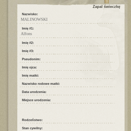
Zapal świeczkę
Nazwisko:
MALINOWSKI
Imię #1:
Alfons
Imię #2:
Imię #3:
Pseudonim:
Imię ojca:
Imię matki:
Nazwisko rodowe matki:
Data urodzenia:
Miejsce urodzenia:
Rodzeństwo:
Stan cywilny: