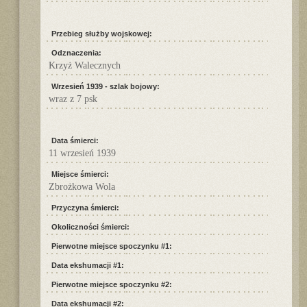
Przebieg służby wojskowej:
Odznaczenia:
Krzyż Walecznych
Wrzesień 1939 - szlak bojowy:
wraz z 7 psk
Data śmierci:
11 wrzesień 1939
Miejsce śmierci:
Zbrożkowa Wola
Przyczyna śmierci:
Okoliczności śmierci:
Pierwotne miejsce spoczynku #1:
Data ekshumacji #1:
Pierwotne miejsce spoczynku #2:
Data ekshumacji #2: