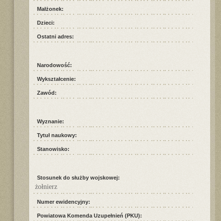
Małżonek:
Dzieci:
Ostatni adres:
Narodowość:
Wykształcenie:
Zawód:
Wyznanie:
Tytuł naukowy:
Stanowisko:
Stosunek do służby wojskowej:
żołnierz
Numer ewidencyjny:
Powiatowa Komenda Uzupełnień (PKU):