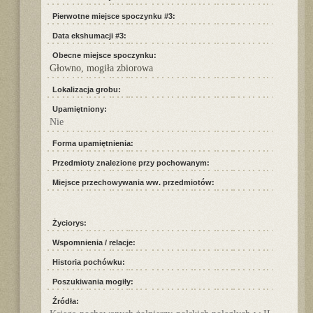
Pierwotne miejsce spoczynku #3:
Data ekshumacji #3:
Obecne miejsce spoczynku:
Głowno, mogiła zbiorowa
Lokalizacja grobu:
Upamiętniony:
Nie
Forma upamiętnienia:
Przedmioty znalezione przy pochowanym:
Miejsce przechowywania ww. przedmiotów:
Życiorys:
Wspomnienia / relacje:
Historia pochówku:
Poszukiwania mogiły:
Źródła: