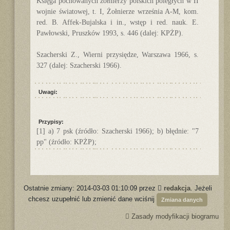
Księga pochowanych żołnierzy polskich poległych w II
wojnie światowej, t. I, Żołnierze września A-M, kom.
red. B. Affek-Bujalska i in., wstęp i red. nauk. E.
Pawłowski, Pruszków 1993, s. 446 (dalej: KPŻP).
Szacherski Z., Wierni przysiędze, Warszawa 1966, s.
327 (dalej: Szacherski 1966).
Uwagi:
Przypisy:
[1] a) 7 psk (źródło: Szacherski 1966); b) błędnie: "7
pp" (źródło: KPŻP);
Ostatnie zmiany: 2014-03-03 01:10:09 przez
redakcja
. Jeżeli
chcesz uzupełnić lub zmienić dane wciśnij
Zmiana danych
Zasady modyfikacji biogramu