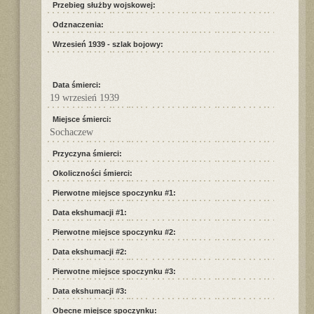
Przebieg służby wojskowej:
Odznaczenia:
Wrzesień 1939 - szlak bojowy:
Data śmierci:
19 wrzesień 1939
Miejsce śmierci:
Sochaczew
Przyczyna śmierci:
Okoliczności śmierci:
Pierwotne miejsce spoczynku #1:
Data ekshumacji #1:
Pierwotne miejsce spoczynku #2:
Data ekshumacji #2:
Pierwotne miejsce spoczynku #3:
Data ekshumacji #3:
Obecne miejsce spoczynku: