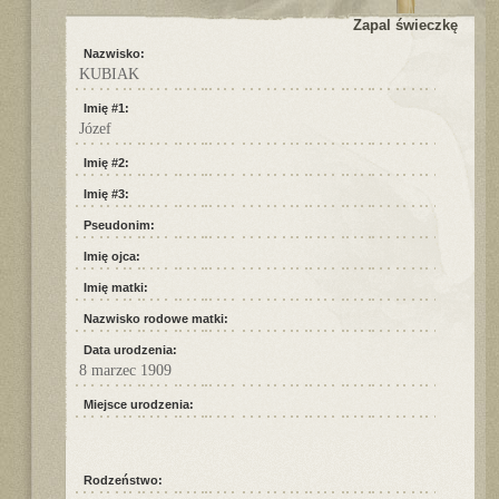
Zapal świeczkę
Nazwisko:
KUBIAK
Imię #1:
Józef
Imię #2:
Imię #3:
Pseudonim:
Imię ojca:
Imię matki:
Nazwisko rodowe matki:
Data urodzenia:
8 marzec 1909
Miejsce urodzenia:
Rodzeństwo: