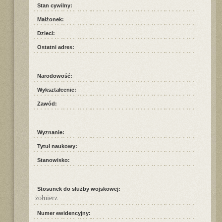
Stan cywilny:
Małżonek:
Dzieci:
Ostatni adres:
Narodowość:
Wykształcenie:
Zawód:
Wyznanie:
Tytuł naukowy:
Stanowisko:
Stosunek do służby wojskowej:
żołnierz
Numer ewidencyjny: