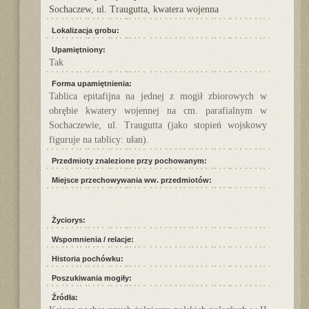
Sochaczew, ul. Traugutta, kwatera wojenna
Lokalizacja grobu:
Upamiętniony:
Tak
Forma upamiętnienia:
Tablica epitafijna na jednej z mogił zbiorowych w
obrębie kwatery wojennej na cm. parafialnym w
Sochaczewie, ul. Traugutta (jako stopień wojskowy
figuruje na tablicy: ułan).
Przedmioty znalezione przy pochowanym:
Miejsce przechowywania ww. przedmiotów:
Życiorys:
Wspomnienia / relacje:
Historia pochówku:
Poszukiwania mogiły:
Źródła: