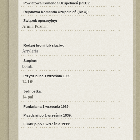
Powiatowa Komenda Uzupełnień (PKU):
Rejonowa Komenda Uzupełnień (RKU):
Związek operacyjny:
Armia Poznań
Rodzaj broni lub służby:
Artyleria
Stopień:
bomb.
Przydział na 1 września 1939:
14 DP
Jednostka:
14 pal
Funkcja na 1 września 1939:
Przydział po 1 września 1939:
Funkcja po 1 września 1939: