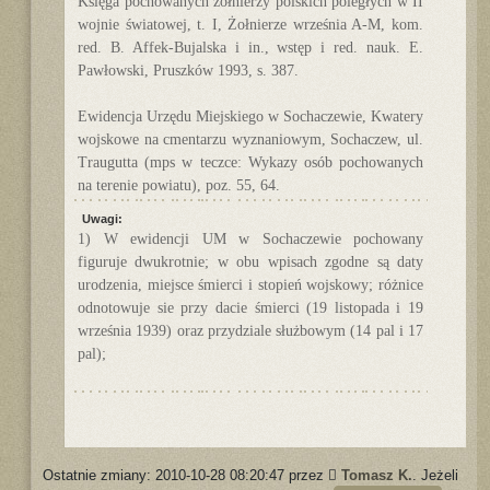
Księga pochowanych żołnierzy polskich poległych w II
wojnie światowej, t. I, Żołnierze września A-M, kom.
red. B. Affek-Bujalska i in., wstęp i red. nauk. E.
Pawłowski, Pruszków 1993, s. 387.
Ewidencja Urzędu Miejskiego w Sochaczewie, Kwatery
wojskowe na cmentarzu wyznaniowym, Sochaczew, ul.
Traugutta (mps w teczce: Wykazy osób pochowanych
na terenie powiatu), poz. 55, 64.
Uwagi:
1) W ewidencji UM w Sochaczewie pochowany
figuruje dwukrotnie; w obu wpisach zgodne są daty
urodzenia, miejsce śmierci i stopień wojskowy; różnice
odnotowuje sie przy dacie śmierci (19 listopada i 19
września 1939) oraz przydziale służbowym (14 pal i 17
pal);
Ostatnie zmiany: 2010-10-28 08:20:47 przez
Tomasz K.
. Jeżeli