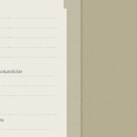
okatolickie
ta