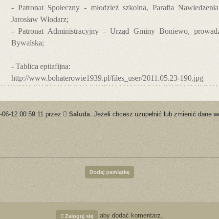
- Patronat Społeczny - młodzież szkolna, Parafia Nawiedzeni
Jarosław Włodarz;
- Patronat Administracyjny - Urząd Gminy Boniewo, prowadzą
Bywalska;
- Tablica epitafijna:
http://www.bohaterowie1939.pl/files_user/2011.05.23-190.jpg
-06-12 00:59:11 przez
Saluda
. Jeżeli chcesz uzupełnić lub zmienić dane w
Dodaj pamiątkę
aby dodać komentarz.
Zaloguj się