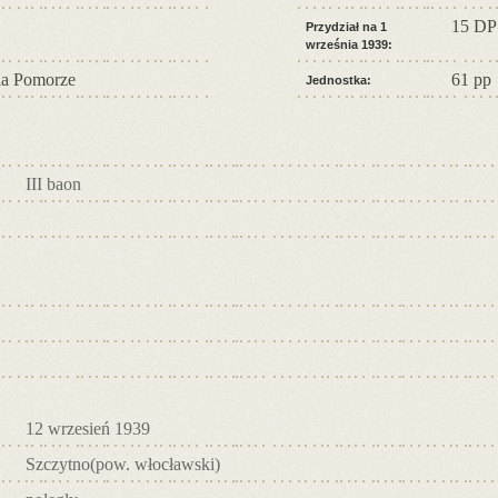
15 DP
Przydział na 1
września 1939:
a Pomorze
61 pp
Jednostka:
III baon
12 wrzesień 1939
Szczytno(pow. włocławski)