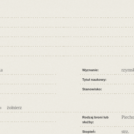
ka
rzymsk
Wyznanie:
Tytuł naukowy:
Stanowisko:
żołnierz
:
Piecho
Rodzaj broni lub
służby:
strz.
Stopień: