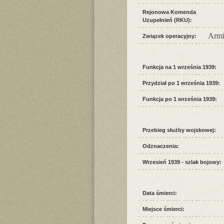
Rejonowa Komenda
Uzupełnień (RKU):
Armi
Związek operacyjny:
Funkcja na 1 września 1939:
Przydział po 1 września 1939:
Funkcja po 1 września 1939:
Przebieg służby wojskowej:
Odznaczenia:
Wrzesień 1939 - szlak bojowy:
Data śmierci:
Miejsce śmierci: