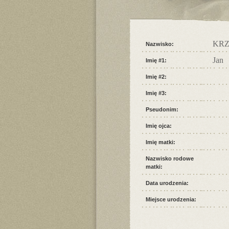
KR
Nazwisko:
Jan
Imię #1:
Imię #2:
Imię #3:
Pseudonim:
Imię ojca:
Imię matki:
Nazwisko rodowe
matki:
Data urodzenia:
Miejsce urodzenia: