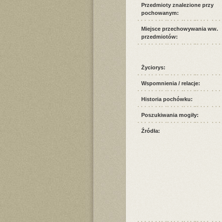
Przedmioty znalezione przy
pochowanym:
Miejsce przechowywania ww.
przedmiotów:
Życiorys:
Wspomnienia / relacje:
Historia pochówku:
Poszukiwania mogiły:
Źródła: