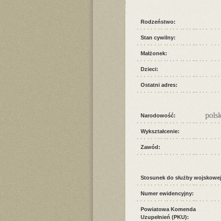
Rodzeństwo:
Stan cywilny:
Małżonek:
Dzieci:
Ostatni adres:
pols
Narodowość:
Wykształcenie:
Zawód:
Stosunek do służby wojskowej
Numer ewidencyjny:
Powiatowa Komenda
Uzupełnień (PKU):