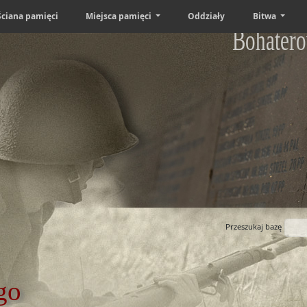
Ściana pamięci
Miejsca pamięci
Oddziały
Bitwa
Bohatero
Przeszukaj bazę
go