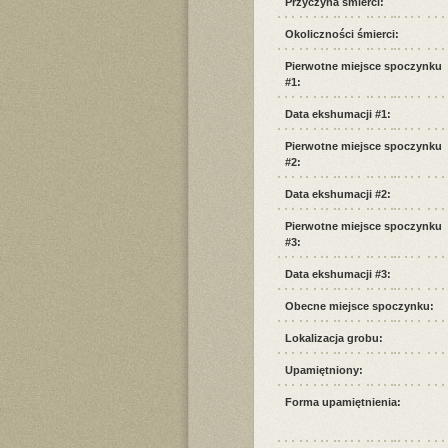
Przyczyna śmierci:
Okoliczności śmierci:
Pierwotne miejsce spoczynku
#1:
Data ekshumacji #1:
Pierwotne miejsce spoczynku
#2:
Data ekshumacji #2:
Pierwotne miejsce spoczynku
#3:
Data ekshumacji #3:
Obecne miejsce spoczynku:
Lokalizacja grobu:
Upamiętniony:
Forma upamiętnienia: