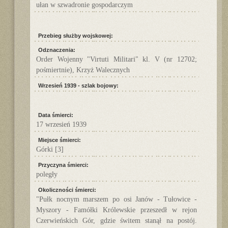
ułan w szwadronie gospodarczym
Przebieg służby wojskowej:
Odznaczenia:
Order Wojenny "Virtuti Militari" kl. V (nr 12702;
pośmiertnie), Krzyż Walecznych
Wrzesień 1939 - szlak bojowy:
Data śmierci:
17 wrzesień 1939
Miejsce śmierci:
Górki
[3]
Przyczyna śmierci:
poległy
Okoliczności śmierci:
"Pułk nocnym marszem po osi Janów - Tułowice -
Myszory - Famółki Królewskie przeszedł w rejon
Czerwieńskich Gór, gdzie świtem stanął na postój.