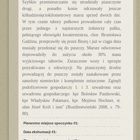
Szybkie przemieszczanie się utrudniały piaszczyste
drogi, a ponadto konie odczuwały jeszcze
kilkudziesięciokilometrowy marsz sprzed dwóch dni.
W tym czasie tabory pułkowe prowadzone cały czas
przez jednego z najstarszych żołnierzy pułku,
pełniącego obowiązki kwatermistrza, chor. Bronisława
Gadzina, przeprawiły się przez Bzurę i już w ciągu dnia
musiały przedostać się do puszczy. Marsze odwrotowe
doprowadziły do zużycia około 30% stanu
wyjściowego taborów. Zniszczone wozy i uprzęże
pozyskiwano z rekwizycji. Na piaszczystej drodze
prowadzącej do puszczy zostały zaatakowane przez
samoloty niemieckie i kompletnie zniszczone. Zginęli
podoficerowie gospodarczy 1. i 3. szwadronu oraz
szwadronu gospodarczego: kpr Bolesław Paszkowski,
kpr Władysław Pałamarz, kpr. Mojżesz Hochner, st.
ułan Józef Król i inni" (Rozdżestwieński 2008, s. 79-
80).
Pierwotne miejsce spoczynku #1:
Data ekshumacji #1: