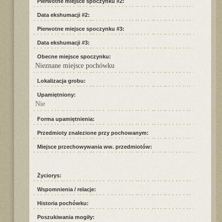
Pierwotne miejsce spoczynku #2:
Data ekshumacji #2:
Pierwotne miejsce spoczynku #3:
Data ekshumacji #3:
Obecne miejsce spoczynku:
Nieznane miejsce pochówku
Lokalizacja grobu:
Upamiętniony:
Nie
Forma upamiętnienia:
Przedmioty znalezione przy pochowanym:
Miejsce przechowywania ww. przedmiotów:
Życiorys:
Wspomnienia / relacje:
Historia pochówku:
Poszukiwania mogiły: