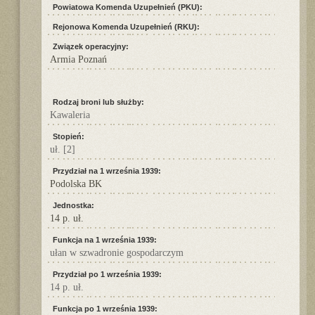
Powiatowa Komenda Uzupełnień (PKU):
Rejonowa Komenda Uzupełnień (RKU):
Związek operacyjny:
Armia Poznań
Rodzaj broni lub służby:
Kawaleria
Stopień:
uł.
[2]
Przydział na 1 września 1939:
Podolska BK
Jednostka:
14 p. uł.
Funkcja na 1 września 1939:
ułan w szwadronie gospodarczym
Przydział po 1 września 1939:
14 p. uł.
Funkcja po 1 września 1939: