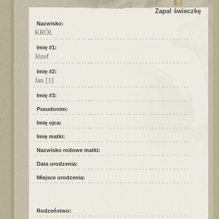
Zapal świeczkę
Nazwisko:
KRÓL
Imię #1:
Józef
Imię #2:
Jan
[1]
Imię #3:
Pseudonim:
Imię ojca:
Imię matki:
Nazwisko rodowe matki:
Data urodzenia:
Miejsce urodzenia:
Rodzeństwo: