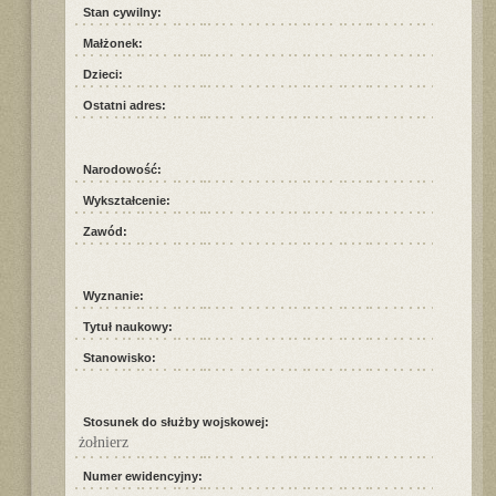
Stan cywilny:
Małżonek:
Dzieci:
Ostatni adres:
Narodowość:
Wykształcenie:
Zawód:
Wyznanie:
Tytuł naukowy:
Stanowisko:
Stosunek do służby wojskowej:
żołnierz
Numer ewidencyjny: