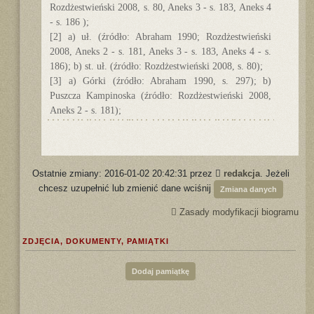
Rozdżestwieński 2008, s. 80, Aneks 3 - s. 183, Aneks 4
- s. 186 );
[2] a) uł. (źródło: Abraham 1990; Rozdżestwieński
2008, Aneks 2 - s. 181, Aneks 3 - s. 183, Aneks 4 - s.
186); b) st. uł. (źródło: Rozdżestwieński 2008, s. 80);
[3] a) Górki (źródło: Abraham 1990, s. 297); b)
Puszcza Kampinoska (źródło: Rozdżestwieński 2008,
Aneks 2 - s. 181);
Ostatnie zmiany: 2016-01-02 20:42:31 przez
redakcja
. Jeżeli
chcesz uzupełnić lub zmienić dane wciśnij
Zmiana danych
Zasady modyfikacji biogramu
ZDJĘCIA, DOKUMENTY, PAMIĄTKI
Dodaj pamiątkę