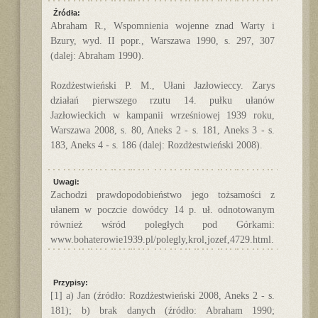
Źródła:
Abraham R., Wspomnienia wojenne znad Warty i
Bzury, wyd. II popr., Warszawa 1990, s. 297, 307
(dalej: Abraham 1990).
Rozdżestwieński P. M., Ułani Jazłowieccy. Zarys
działań pierwszego rzutu 14. pułku ułanów
Jazłowieckich w kampanii wrześniowej 1939 roku,
Warszawa 2008, s. 80, Aneks 2 - s. 181, Aneks 3 - s.
183, Aneks 4 - s. 186 (dalej: Rozdżestwieński 2008).
Uwagi:
Zachodzi prawdopodobieństwo jego tożsamości z
ułanem w poczcie dowódcy 14 p. uł. odnotowanym
również wśród poległych pod Górkami:
www.bohaterowie1939.pl/polegly,krol,jozef,4729.html.
Przypisy:
[1] a) Jan (źródło: Rozdżestwieński 2008, Aneks 2 - s.
181); b) brak danych (źródło: Abraham 1990;