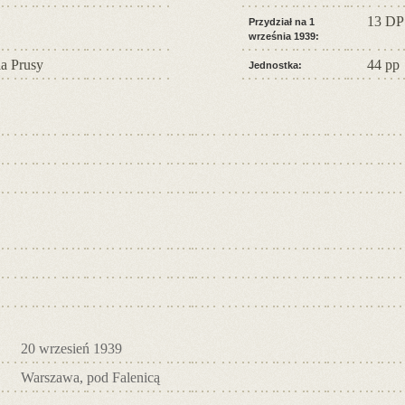
13 DP
Przydział na 1
września 1939:
a Prusy
44 pp
Jednostka:
20 wrzesień 1939
Warszawa, pod Falenicą