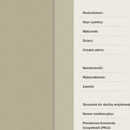
Rodzeństwo:
Stan cywilny:
Małżonek:
Dzieci:
Ostatni adres:
Narodowość:
Wykształcenie:
Zawód:
Stosunek do służby wojskowej
Numer ewidencyjny:
Powiatowa Komenda
Uzupełnień (PKU):