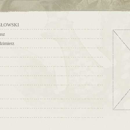
ZŁOWSKI
usz
zimierz