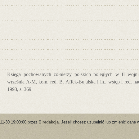
Księga pochowanych żołnierzy polskich poległych w II wojnie
września A-M, kom. red. B. Affek-Bujalska i in., wstęp i red. 
1993, s. 369.
-11-30 19:00:00 przez
redakcja
. Jeżeli chcesz uzupełnić lub zmienić dane 