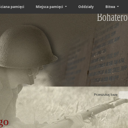
Ściana pamięci
Miejsca pamięci
Oddziały
Bitwa
Bohatero
Przeszukaj bazę
go