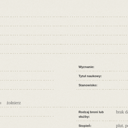
Wyznanie:
Tytuł naukowy:
Stanowisko:
żołnierz
:
brak 
Rodzaj broni lub
służby:
plut. p
Stopień: