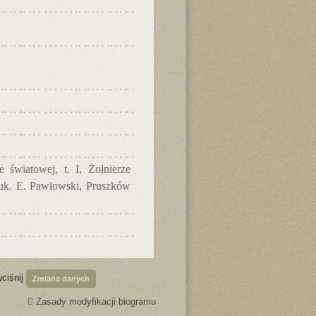
 światowej, t. I, Żołnierze
nauk. E. Pawłowski, Pruszków
wciśnij
Zmiana danych
Zasady modyfikacji biogramu