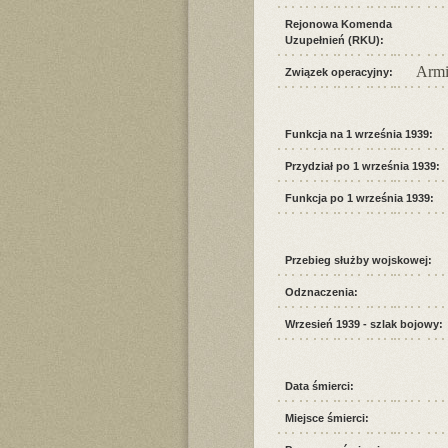
Rejonowa Komenda
Uzupełnień (RKU):
Armi
Związek operacyjny:
Funkcja na 1 września 1939:
Przydział po 1 września 1939:
Funkcja po 1 września 1939:
Przebieg służby wojskowej:
Odznaczenia:
Wrzesień 1939 - szlak bojowy:
Data śmierci:
Miejsce śmierci: