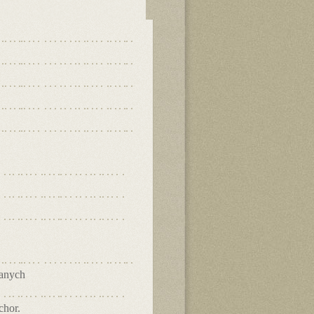
danych
chor.