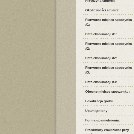
Przyczyna śmierci:
Okoliczności śmierci:
Pierwotne miejsce spoczynku
#1:
Data ekshumacji #1:
Pierwotne miejsce spoczynku
#2:
Data ekshumacji #2:
Pierwotne miejsce spoczynku
#3:
Data ekshumacji #3:
Obecne miejsce spoczynku:
Lokalizacja grobu:
Upamiętniony:
Forma upamiętnienia:
Przedmioty znalezione przy