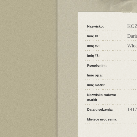
KO
Nazwisko:
Dari
Imię #1:
Włod
Imię #2:
Imię #3:
Pseudonim:
Imię ojca:
Imię matki:
Nazwisko rodowe
matki:
1917
Data urodzenia:
Miejsce urodzenia: