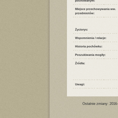
pochowanym:
Miejsce przechowywania ww.
przedmiotów:
Życiorys:
Wspomnienia / relacje:
Historia pochówku:
Poszukiwania mogiły:
Źródła:
Uwagi:
Ostatnie zmiany: 2016