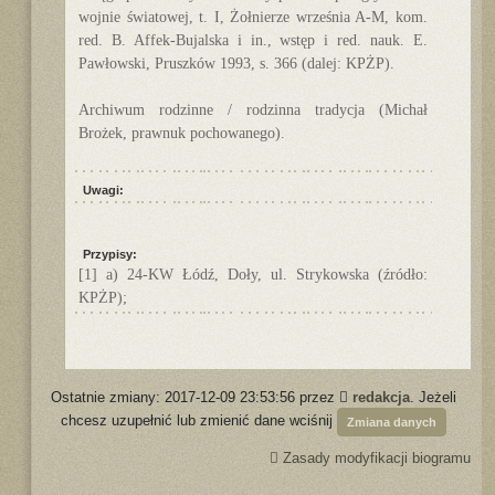
wojnie światowej, t. I, Żołnierze września A-M, kom.
red. B. Affek-Bujalska i in., wstęp i red. nauk. E.
Pawłowski, Pruszków 1993, s. 366 (dalej: KPŻP).
Archiwum rodzinne / rodzinna tradycja (Michał
Brożek, prawnuk pochowanego).
Uwagi:
Przypisy:
[1] a) 24-KW Łódź, Doły, ul. Strykowska (źródło:
KPŻP);
Ostatnie zmiany: 2017-12-09 23:53:56 przez
redakcja
. Jeżeli
chcesz uzupełnić lub zmienić dane wciśnij
Zmiana danych
Zasady modyfikacji biogramu