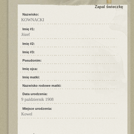
Zapal świeczkę
Nazwisko:
KOWNACKI
Imię #1:
Józef
Imię #2:
Imię #3:
Pseudonim:
Imię ojca:
Imię matki:
Nazwisko rodowe matki:
Data urodzenia:
9 październik 1908
Miejsce urodzenia:
Kowel