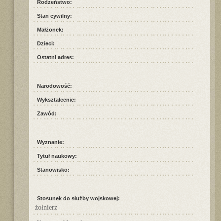
Rodzeństwo:
Stan cywilny:
Małżonek:
Dzieci:
Ostatni adres:
Narodowość:
Wykształcenie:
Zawód:
Wyznanie:
Tytuł naukowy:
Stanowisko:
Stosunek do służby wojskowej:
żołnierz