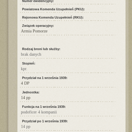
Numer ewidencyjny:
Powiatowa Komenda Uzupełnień (PKU):
Rejonowa Komenda Uzupełnień (RKU):
Związek operacyjny:
Armia Pomorze
Rodzaj broni lub służby:
brak danych
Stopień:
kpr.
Przydział na 1 września 1939:
4 DP
Jednostka:
14 pp
Funkcja na 1 września 1939:
podoficer 4 kompanii
Przydział po 1 września 1939:
14 pp