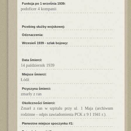
Funkcja po 1 września 1939:
podoficer 4 kompanii
Przebieg służby wojskowej:
Odznaczenia:
Wrzesień 1939 - szlak bojowy:
Data śmierci:
14 październik 1939
Miejsce śmierci:
Łódź
Przyczyna śmierci:
zmarły z ran
Okoliczności śmierci:
Zmarł z ran w szpitalu przy ul. 1 Maja (archiwum
rodzinne - odpis zawiadomienia PCK z 9 I 1941 r.).
Pierwotne miejsce spoczynku #1: