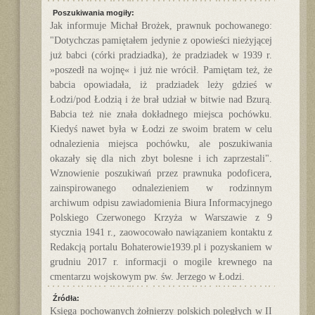
Poszukiwania mogiły:
Jak informuje Michał Brożek, prawnuk pochowanego:
"Dotychczas pamiętałem jedynie z opowieści nieżyjącej
już babci (córki pradziadka), że pradziadek w 1939 r.
»poszedł na wojnę« i już nie wrócił. Pamiętam też, że
babcia opowiadała, iż pradziadek leży gdzieś w
Łodzi/pod Łodzią i że brał udział w bitwie nad Bzurą.
Babcia też nie znała dokładnego miejsca pochówku.
Kiedyś nawet była w Łodzi ze swoim bratem w celu
odnalezienia miejsca pochówku, ale poszukiwania
okazały się dla nich zbyt bolesne i ich zaprzestali".
Wznowienie poszukiwań przez prawnuka podoficera,
zainspirowanego odnalezieniem w rodzinnym
archiwum odpisu zawiadomienia Biura Informacyjnego
Polskiego Czerwonego Krzyża w Warszawie z 9
stycznia 1941 r., zaowocowało nawiązaniem kontaktu z
Redakcją portalu Bohaterowie1939.pl i pozyskaniem w
grudniu 2017 r. informacji o mogile krewnego na
cmentarzu wojskowym pw. św. Jerzego w Łodzi.
Źródła:
Księga pochowanych żołnierzy polskich poległych w II