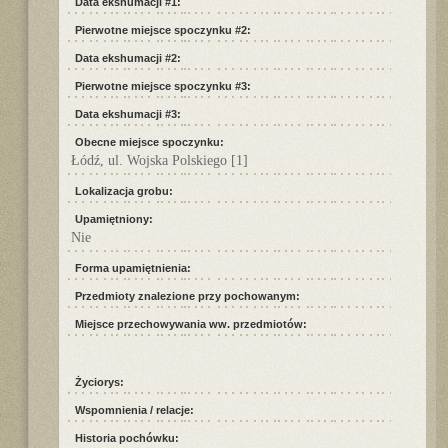
Data ekshumacji #1:
Pierwotne miejsce spoczynku #2:
Data ekshumacji #2:
Pierwotne miejsce spoczynku #3:
Data ekshumacji #3:
Obecne miejsce spoczynku:
Łódź, ul. Wojska Polskiego
[1]
Lokalizacja grobu:
Upamiętniony:
Nie
Forma upamiętnienia:
Przedmioty znalezione przy pochowanym:
Miejsce przechowywania ww. przedmiotów:
Życiorys:
Wspomnienia / relacje:
Historia pochówku: