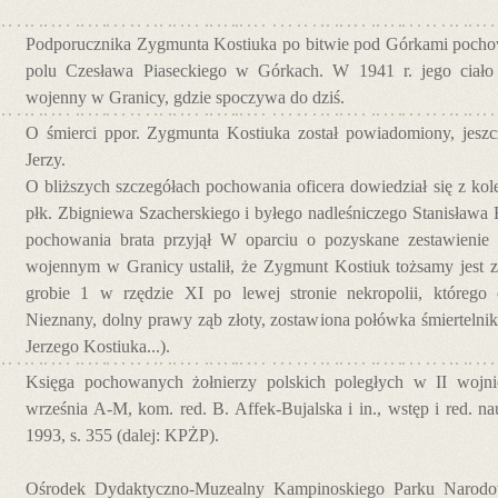
Podporucznika Zygmunta Kostiuka po bitwie pod Górkami pocho
polu Czesława Piaseckiego w Górkach. W 1941 r. jego ciał
wojenny w Granicy, gdzie spoczywa do dziś.
O śmierci ppor. Zygmunta Kostiuka został powiadomiony, jeszc
Jerzy.
O bliższych szczegółach pochowania oficera dowiedział się z ko
płk. Zbigniewa Szacherskiego i byłego nadleśniczego Stanisława 
pochowania brata przyjął W oparciu o pozyskane zestawieni
wojennym w Granicy ustalił, że Zygmunt Kostiuk tożsamy jest
grobie 1 w rzędzie XI po lewej stronie nekropolii, którego 
Nieznany, dolny prawy ząb złoty, zostawiona połówka śmiertelnik
Jerzego Kostiuka...).
Księga pochowanych żołnierzy polskich poległych w II wojnie
września A-M, kom. red. B. Affek-Bujalska i in., wstęp i red. 
1993, s. 355 (dalej: KPŻP).
Ośrodek Dydaktyczno-Muzealny Kampinoskiego Parku Narodo