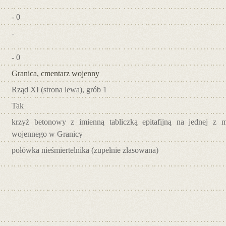
- 0
-
- 0
Granica, cmentarz wojenny
Rząd XI (strona lewa), grób 1
Tak
krzyż betonowy z imienną tabliczką epitafijną na jednej z 
wojennego w Granicy
połówka nieśmiertelnika (zupełnie zlasowana)