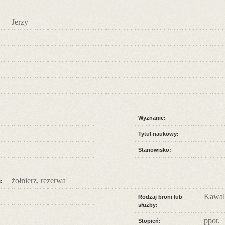
Jerzy
Wyznanie:
Tytuł naukowy:
Stanowisko:
żołnierz, rezerwa
:
Kawal
Rodzaj broni lub
służby:
ppor.
Stopień: