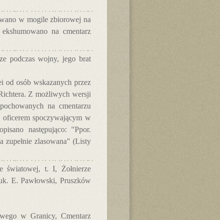
wano w mogile zbiorowej na
o ekshumowano na cmentarz
ze podczas wojny, jego brat
lei od osób wskazanych przez
Richtera. Z możliwych wersji
e pochowanych na cmentarzu
 z oficerem spoczywającym w
opisano następująco: "Ppor.
a zupełnie zlasowana" (Listy
 światowej, t. I, Żołnierze
nauk. E. Pawłowski, Pruszków
wego w Granicy, Cmentarz