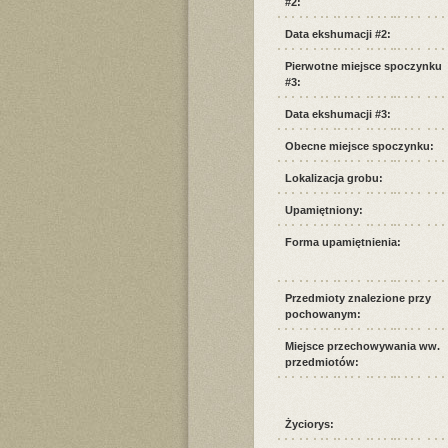
#2:
Data ekshumacji #2:
Pierwotne miejsce spoczynku
#3:
Data ekshumacji #3:
Obecne miejsce spoczynku:
Lokalizacja grobu:
Upamiętniony:
Forma upamiętnienia:
Przedmioty znalezione przy
pochowanym:
Miejsce przechowywania ww.
przedmiotów:
Życiorys: