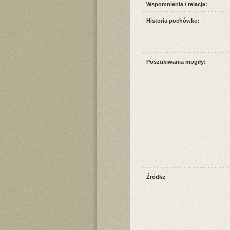
Wspomnienia / relacje:
Historia pochówku:
Poszukiwania mogiły:
Źródła: