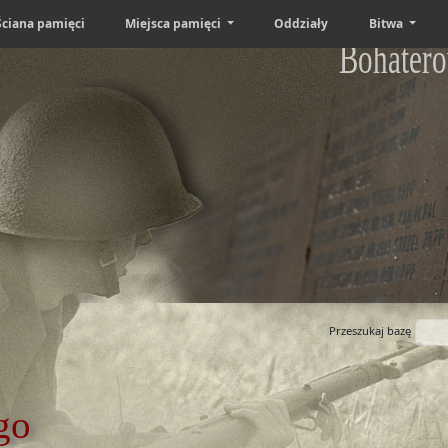
Ściana pamięci
Miejsca pamięci
Oddziały
Bitwa
Bohatero
Przeszukaj bazę
go