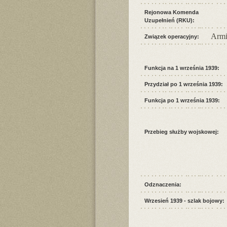
Rejonowa Komenda
Uzupełnień (RKU):
Armi
Związek operacyjny:
Funkcja na 1 września 1939:
Przydział po 1 września 1939:
Funkcja po 1 września 1939:
Przebieg służby wojskowej:
Odznaczenia:
Wrzesień 1939 - szlak bojowy: