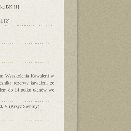
ska BK
[1]
ł.
[2]
um Wyszkolenia Kawalerii w
cznika rezerwy kawalerii ze
iałem do 14 pułku ułanów we
kl. V (Krzyż Srebrny)