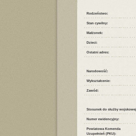
Rodzeństwo:
Stan cywilny:
Małżonek:
Dzieci:
Ostatni adres:
Narodowość:
Wykształcenie:
Zawód:
Stosunek do służby wojskowej
Numer ewidencyjny:
Powiatowa Komenda
Uzupełnień (PKU):