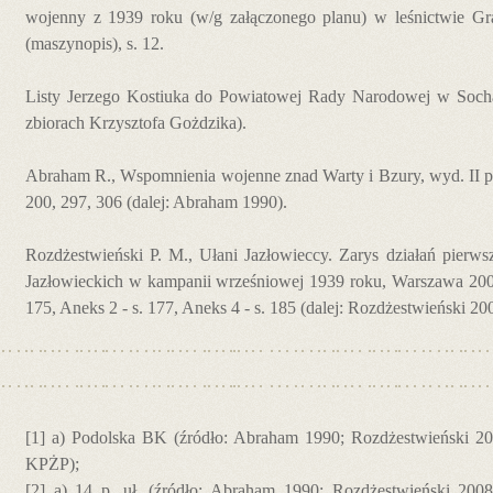
wojenny z 1939 roku (w/g załączonego planu) w leśnictwie Gr
(maszynopis), s. 12.
Listy Jerzego Kostiuka do Powiatowej Rady Narodowej w Soch
zbiorach Krzysztofa Gożdzika).
Abraham R., Wspomnienia wojenne znad Warty i Bzury, wyd. II po
200, 297, 306 (dalej: Abraham 1990).
Rozdżestwieński P. M., Ułani Jazłowieccy. Zarys działań pierws
Jazłowieckich w kampanii wrześniowej 1939 roku, Warszawa 2008,
175, Aneks 2 - s. 177, Aneks 4 - s. 185 (dalej: Rozdżestwieński 20
[1] a) Podolska BK (źródło: Abraham 1990; Rozdżestwieński 200
KPŻP);
[2] a) 14 p. uł. (źródło: Abraham 1990; Rozdżestwieński 2008