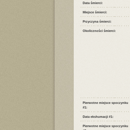
Data śmierci:
Miejsce śmierci:
Przyczyna śmierci:
Okoliczności śmierci:
Pierwotne miejsce spoczynku
#1:
Data ekshumacji #1:
Pierwotne miejsce spoczynku