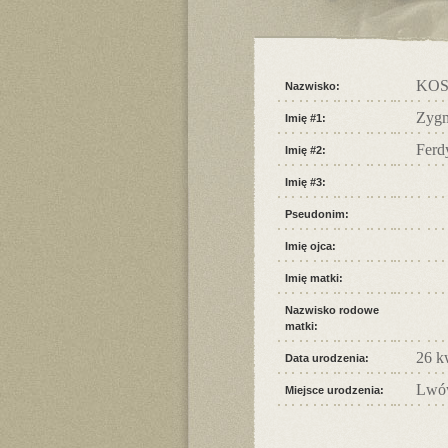
KOS
Nazwisko:
Zyg
Imię #1:
Ferd
Imię #2:
Imię #3:
Pseudonim:
Imię ojca:
Imię matki:
Nazwisko rodowe
matki:
26 k
Data urodzenia:
Lwó
Miejsce urodzenia: