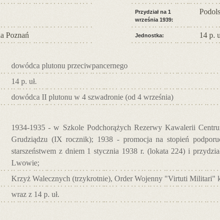
Podol
Przydział na 1
września 1939:
a Poznań
14 p. u
Jednostka:
dowódca plutonu przeciwpancernego
14 p. uł.
dowódca II plutonu w 4 szwadronie (od 4 września)
1934-1935 - w Szkole Podchorążych Rezerwy Kawalerii Centr
Grudziądzu (IX rocznik); 1938 - promocja na stopień podporu
starszeństwem z dniem 1 stycznia 1938 r. (lokata 224) i przydz
Lwowie;
Krzyż Walecznych (trzykrotnie), Order Wojenny "Virtuti Militari" 
wraz z 14 p. uł.