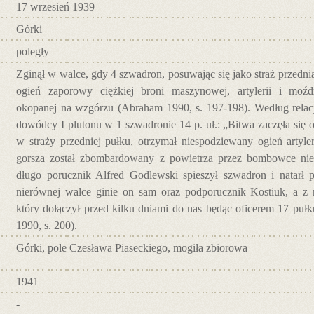
17 wrzesień 1939
Górki
poległy
Zginął w walce, gdy 4 szwadron, posuwając się jako straż przednia
ogień zaporowy ciężkiej broni maszynowej, artylerii i moźdz
okopanej na wzgórzu (Abraham 1990, s. 197-198). Według relacji
dowódcy I plutonu w 1 szwadronie 14 p. uł.: „Bitwa zaczęła się o
w straży przedniej pułku, otrzymał niespodziewany ogień artyle
gorsza został zbombardowany z powietrza przez bombowce niem
długo porucznik Alfred Godlewski spieszył szwadron i natar
nierównej walce ginie on sam oraz podporucznik Kostiuk, a z n
który dołączył przed kilku dniami do nas będąc oficerem 17 puł
1990, s. 200).
Górki, pole Czesława Piaseckiego, mogiła zbiorowa
1941
-