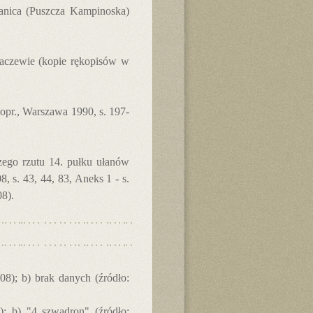
anica (Puszcza Kampinoska)
aczewie (kopie rękopisów w
pr., Warszawa 1990, s. 197-
zego rzutu 14. pułku ułanów
 s. 43, 44, 83, Aneks 1 - s.
08).
8); b) brak danych (źródło:
); b) "4 szwadron" (źródło: