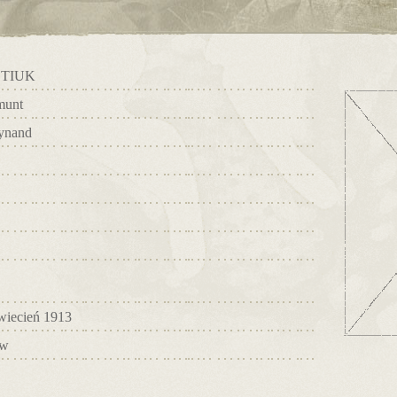
TIUK
munt
ynand
wiecień 1913
w