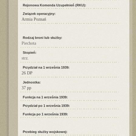
Rejonowa Komenda Uzupełnień (RKU):
Związek operacyjny:
Armia Poznań
Rodzaj broni lub służby:
Piechota
Stopień:
strz.
Przydział na 1 września 1939:
26 DP
Jednostka:
37 pp
Funkcja na 1 września 1939:
Przydział po 1 września 1939:
Funkcja po 1 września 1939:
Przebieg służby wojskowej: