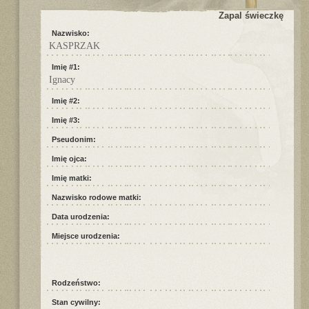
Zapal świeczkę
Nazwisko:
KASPRZAK
Imię #1:
Ignacy
Imię #2:
Imię #3:
Pseudonim:
Imię ojca:
Imię matki:
Nazwisko rodowe matki:
Data urodzenia:
Miejsce urodzenia:
Rodzeństwo:
Stan cywilny: