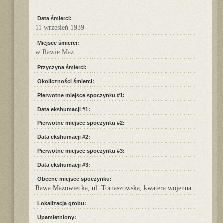
Data śmierci:
11 wrzesień 1939
Miejsce śmierci:
w Rawie Maz.
Przyczyna śmierci:
Okoliczności śmierci:
Pierwotne miejsce spoczynku #1:
Data ekshumacji #1:
Pierwotne miejsce spoczynku #2:
Data ekshumacji #2:
Pierwotne miejsce spoczynku #3:
Data ekshumacji #3:
Obecne miejsce spoczynku:
Rawa Mazowiecka, ul. Tomaszowska, kwatera wojenna
Lokalizacja grobu:
Upamiętniony: