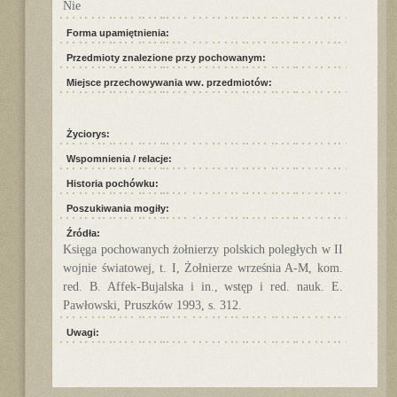
Nie
Forma upamiętnienia:
Przedmioty znalezione przy pochowanym:
Miejsce przechowywania ww. przedmiotów:
Życiorys:
Wspomnienia / relacje:
Historia pochówku:
Poszukiwania mogiły:
Źródła:
Księga pochowanych żołnierzy polskich poległych w II
wojnie światowej, t. I, Żołnierze września A-M, kom.
red. B. Affek-Bujalska i in., wstęp i red. nauk. E.
Pawłowski, Pruszków 1993, s. 312.
Uwagi: