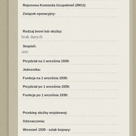
Rejonowa Komenda Uzupełnień (RKU):
Związek operacyjny:
Rodzaj broni lub służby:
brak danych
Stopień:
szer.
Przydział na 1 września 1939:
Jednostka:
Funkcja na 1 września 1939:
Przydział po 1 września 1939:
Funkcja po 1 września 1939:
Przebieg służby wojskowej:
Odznaczenia:
Wrzesień 1939 - szlak bojowy: