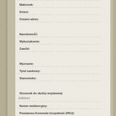
Małżonek:
Dzieci:
Ostatni adres:
Narodowość:
Wykształcenie:
Zawód:
Wyznanie:
Tytuł naukowy:
Stanowisko:
Stosunek do służby wojskowej:
żołnierz
Numer ewidencyjny:
Powiatowa Komenda Uzupełnień (PKU):