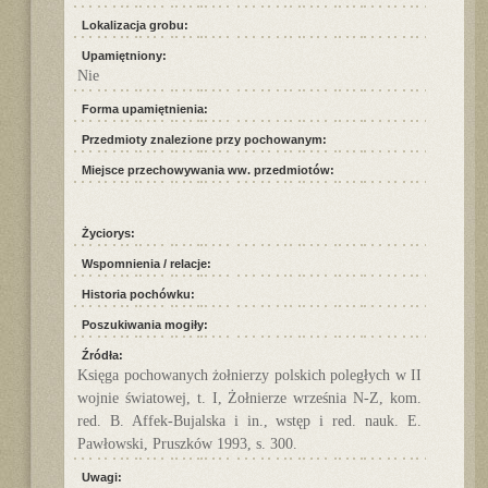
Lokalizacja grobu:
Upamiętniony:
Nie
Forma upamiętnienia:
Przedmioty znalezione przy pochowanym:
Miejsce przechowywania ww. przedmiotów:
Życiorys:
Wspomnienia / relacje:
Historia pochówku:
Poszukiwania mogiły:
Źródła:
Księga pochowanych żołnierzy polskich poległych w II
wojnie światowej, t. I, Żołnierze września N-Z, kom.
red. B. Affek-Bujalska i in., wstęp i red. nauk. E.
Pawłowski, Pruszków 1993, s. 300.
Uwagi: