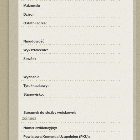
Małżonek:
Dzieci:
Ostatni adres:
Narodowość:
Wykształcenie:
Zawód:
Wyznanie:
Tytuł naukowy:
Stanowisko:
Stosunek do służby wojskowej:
żołnierz
Numer ewidencyjny:
Powiatowa Komenda Uzupełnień (PKU):