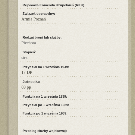
Rejonowa Komenda Uzupełnień (RKU):
Związek operacyjny:
Armia Poznań
Rodzaj broni lub służby:
Piechota
Stopień:
strz.
Przydział na 1 września 1939:
17 DP
Jednostka:
69 pp
Funkcja na 1 września 1939:
Przydział po 1 września 1939:
Funkcja po 1 września 1939:
Przebieg służby wojskowej: