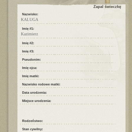
Zapal świeczkę
Nazwisko:
KALUGA
Imię #1:
Kazimierz
Imię #2:
Imię #3:
Pseudonim:
Imię ojca:
Imię matki:
Nazwisko rodowe matki:
Data urodzenia:
Miejsce urodzenia:
Rodzeństwo:
Stan cywilny: