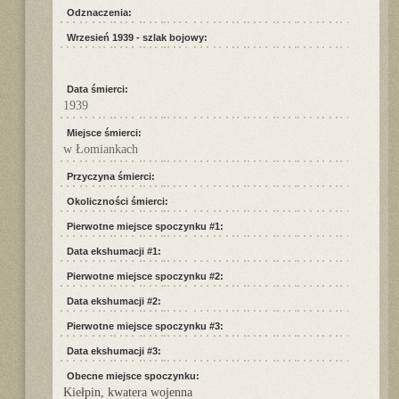
Odznaczenia:
Wrzesień 1939 - szlak bojowy:
Data śmierci:
1939
Miejsce śmierci:
w Łomiankach
Przyczyna śmierci:
Okoliczności śmierci:
Pierwotne miejsce spoczynku #1:
Data ekshumacji #1:
Pierwotne miejsce spoczynku #2:
Data ekshumacji #2:
Pierwotne miejsce spoczynku #3:
Data ekshumacji #3:
Obecne miejsce spoczynku:
Kiełpin, kwatera wojenna