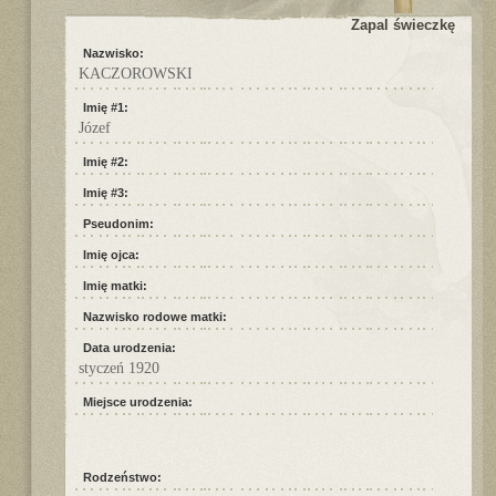
Zapal świeczkę
Nazwisko:
KACZOROWSKI
Imię #1:
Józef
Imię #2:
Imię #3:
Pseudonim:
Imię ojca:
Imię matki:
Nazwisko rodowe matki:
Data urodzenia:
styczeń 1920
Miejsce urodzenia:
Rodzeństwo: