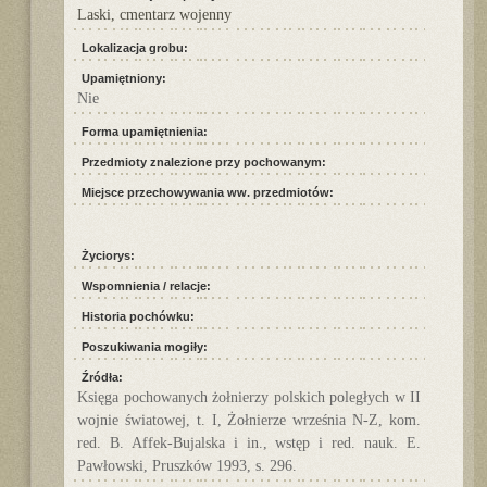
Laski, cmentarz wojenny
Lokalizacja grobu:
Upamiętniony:
Nie
Forma upamiętnienia:
Przedmioty znalezione przy pochowanym:
Miejsce przechowywania ww. przedmiotów:
Życiorys:
Wspomnienia / relacje:
Historia pochówku:
Poszukiwania mogiły:
Źródła:
Księga pochowanych żołnierzy polskich poległych w II
wojnie światowej, t. I, Żołnierze września N-Z, kom.
red. B. Affek-Bujalska i in., wstęp i red. nauk. E.
Pawłowski, Pruszków 1993, s. 296.