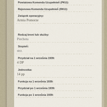
Powiatowa Komenda Uzupełnień (PKU):
Rejonowa Komenda Uzupełnień (RKU):
Związek operacyjny:
Armia Pomorze
Rodzaj broni lub służby:
Piechota
Stopień:
strz.
Przydział na 1 września 1939:
4 DP
Jednostka:
14 pp
Funkcja na 1 września 1939:
Przydział po 1 września 1939:
Funkcja po 1 września 1939: