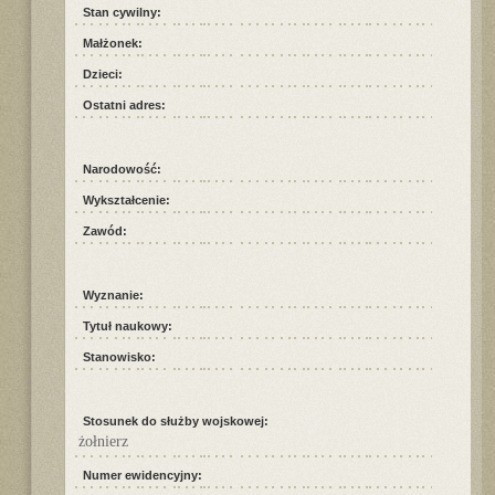
Stan cywilny:
Małżonek:
Dzieci:
Ostatni adres:
Narodowość:
Wykształcenie:
Zawód:
Wyznanie:
Tytuł naukowy:
Stanowisko:
Stosunek do służby wojskowej:
żołnierz
Numer ewidencyjny: