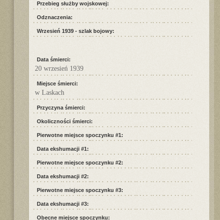
Przebieg służby wojskowej:
Odznaczenia:
Wrzesień 1939 - szlak bojowy:
Data śmierci:
20 wrzesień 1939
Miejsce śmierci:
w Laskach
Przyczyna śmierci:
Okoliczności śmierci:
Pierwotne miejsce spoczynku #1:
Data ekshumacji #1:
Pierwotne miejsce spoczynku #2:
Data ekshumacji #2:
Pierwotne miejsce spoczynku #3:
Data ekshumacji #3:
Obecne miejsce spoczynku: