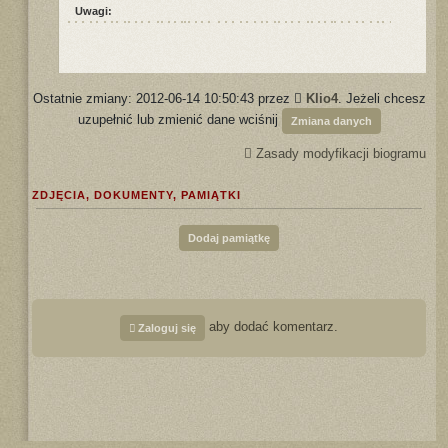
Uwagi:
Ostatnie zmiany: 2012-06-14 10:50:43 przez
Klio4
. Jeżeli chcesz
uzupełnić lub zmienić dane wciśnij
Zmiana danych
Zasady modyfikacji biogramu
ZDJĘCIA, DOKUMENTY, PAMIĄTKI
Dodaj pamiątkę
aby dodać komentarz.
Zaloguj się