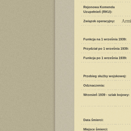
Rejonowa Komenda
Uzupełnień (RKU):
Armi
Związek operacyjny:
Funkcja na 1 września 1939:
Przydział po 1 września 1939:
Funkcja po 1 września 1939:
Przebieg służby wojskowej:
Odznaczenia:
Wrzesień 1939 - szlak bojowy:
Data śmierci:
Miejsce śmierci: