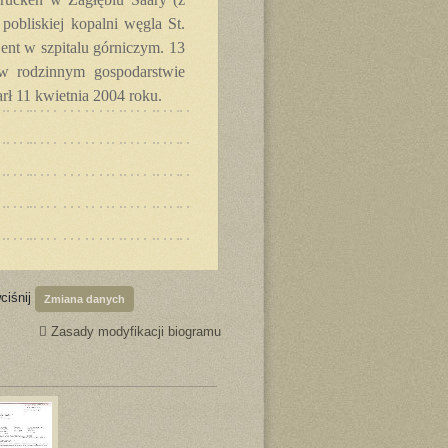
obliskiej kopalni węgla St.
ent w szpitalu górniczym. 13
 w rodzinnym gospodarstwie
rł 11 kwietnia 2004 roku.
ciśnij
Zmiana danych
Zasady modyfikacji biogramu