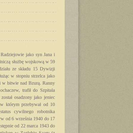
Radziejowie jako syn Jana i
dniczą służbę wojskową w 59
ziału ze składu 15 Dywizji
użąc w stopniu strzelca jako
mi w bitwie nad Bzurą. Ranny
haczew, trafił do Szpitala
został osadzony jako jeniec
 w którym przebywał od 10
tatus cywilnego robotnika
rw od 6 września 1940 do 17
stępnie od 22 marca 1943 do
brücken w Zagłębiu Saary (z