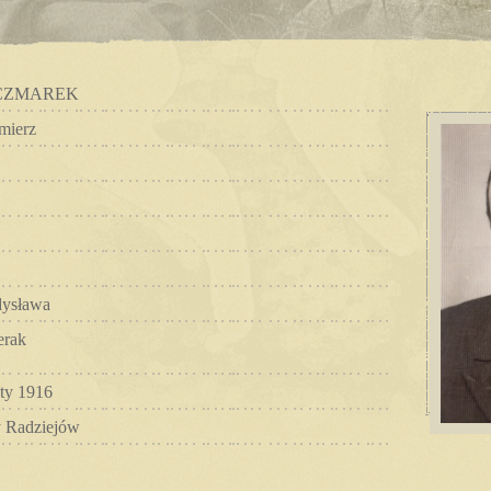
CZMAREK
mierz
ysława
erak
uty 1916
y Radziejów