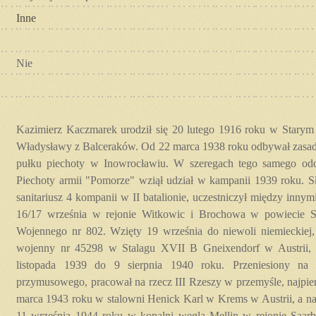
Inne
Nie
Kazimierz Kaczmarek urodził się 20 lutego 1916 roku w Starym 
Władysławy z Balceraków. Od 22 marca 1938 roku odbywał zasa
pułku piechoty w Inowrocławiu. W szeregach tego samego odd
Piechoty armii "Pomorze" wziął udział w kampanii 1939 roku. Sł
sanitariusz 4 kompanii w II batalionie, uczestniczył między inny
16/17 września w rejonie Witkowic i Brochowa w powiecie Soc
Wojennego nr 802. Wzięty 19 września do niewoli niemieckiej, 
wojenny nr 45298 w Stalagu XVII B Gneixendorf w Austrii,
listopada 1939 do 9 sierpnia 1940 roku. Przeniesiony na s
przymusowego, pracował na rzecz III Rzeszy w przemyśle, najpie
marca 1943 roku w stalowni Henick Karl w Krems w Austrii, a na
11 września 1944 roku w kopalni węgla Mellin w rejonie Saar