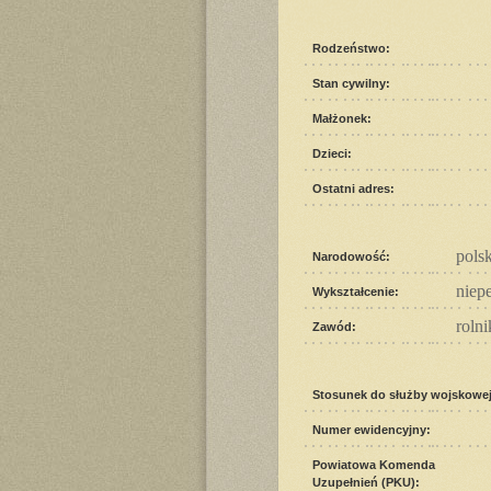
Rodzeństwo:
Stan cywilny:
Małżonek:
Dzieci:
Ostatni adres:
pols
Narodowość:
niep
Wykształcenie:
rolni
Zawód:
Stosunek do służby wojskowej
Numer ewidencyjny:
Powiatowa Komenda
Uzupełnień (PKU):