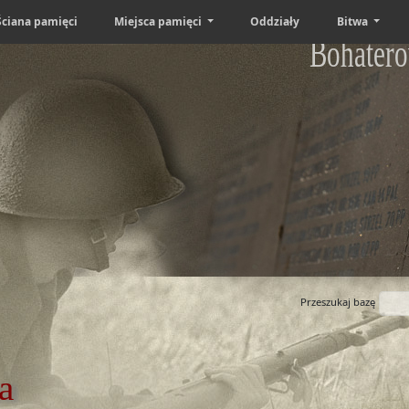
Ściana pamięci
Miejsca pamięci
Oddziały
Bitwa
Bohatero
Przeszukaj bazę
a