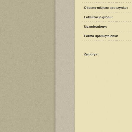
Obecne miejsce spoczynku:
Lokalizacja grobu:
Upamiętniony:
Forma upamiętnienia:
Życiorys: