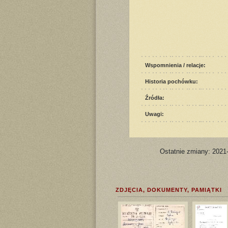
Wspomnienia / relacje:
Historia pochówku:
Źródła:
Uwagi:
Ostatnie zmiany: 2021
ZDJĘCIA, DOKUMENTY, PAMIĄTKI