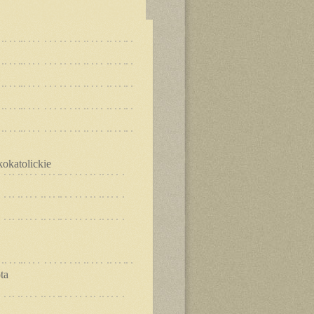
okatolickie
ta