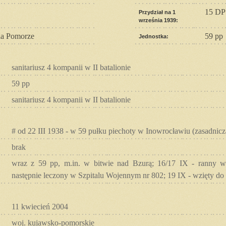
15 DP
Przydział na 1
września 1939:
a Pomorze
59 pp
Jednostka:
sanitariusz 4 kompanii w II batalionie
59 pp
sanitariusz 4 kompanii w II batalionie
# od 22 III 1938 - w 59 pułku piechoty w Inowrocławiu (zasadnic
brak
wraz z 59 pp, m.in. w bitwie nad Bzurą; 16/17 IX - ranny w
następnie leczony w Szpitalu Wojennym nr 802; 19 IX - wzięty do 
11 kwiecień 2004
woj. kujawsko-pomorskie