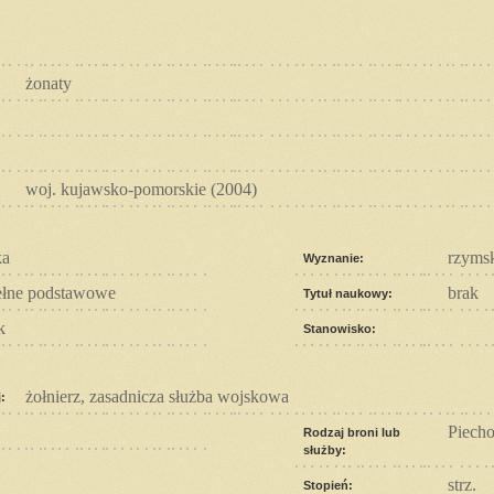
żonaty
woj. kujawsko-pomorskie (2004)
ka
rzymsk
Wyznanie:
ełne podstawowe
brak
Tytuł naukowy:
k
Stanowisko:
żołnierz, zasadnicza służba wojskowa
:
Piecho
Rodzaj broni lub
służby:
strz.
Stopień: