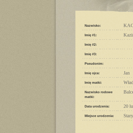
KA
Nazwisko:
Kazi
Imię #1:
Imię #2:
Imię #3:
Pseudonim:
Jan
Imię ojca:
Wład
Imię matki:
Balc
Nazwisko rodowe
matki:
20 l
Data urodzenia:
Star
Miejsce urodzenia: