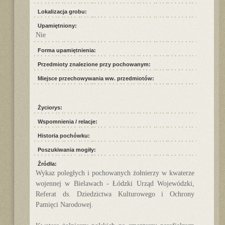
Lokalizacja grobu:
Upamiętniony:
Nie
Forma upamiętnienia:
Przedmioty znalezione przy pochowanym:
Miejsce przechowywania ww. przedmiotów:
Życiorys:
Wspomnienia / relacje:
Historia pochówku:
Poszukiwania mogiły:
Źródła:
Wykaz poległych i pochowanych żołnierzy w kwaterze
wojennej w Bielawach - Łódzki Urząd Wojewódzki,
Referat ds. Dziedzictwa Kulturowego i Ochrony
Pamięci Narodowej.