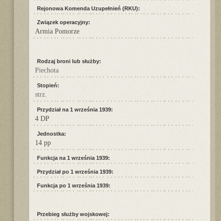
Rejonowa Komenda Uzupełnień (RKU):
Związek operacyjny:
Armia Pomorze
Rodzaj broni lub służby:
Piechota
Stopień:
strz.
Przydział na 1 września 1939:
4 DP
Jednostka:
14 pp
Funkcja na 1 września 1939:
Przydział po 1 września 1939:
Funkcja po 1 września 1939:
Przebieg służby wojskowej: