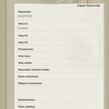
Zapal świeczkę
Nazwisko:
JASIŃSKI
Imię #1:
Czesław
Imię #2:
Imię #3:
Pseudonim:
Imię ojca:
Imię matki:
Nazwisko rodowe matki:
Data urodzenia:
Miejsce urodzenia:
Rodzeństwo:
Stan cywilny: