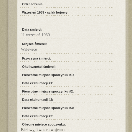
Odznaczenia:
Wrzesień 1939 - szlak bojowy:
Data śmierci:
11 wrzesień 1939
Miejsce śmierci:
Walewice
Przyczyna śmierci:
Okoliczności śmierci:
Pierwotne miejsce spoczynku #1:
Data ekshumacji #1:
Pierwotne miejsce spoczynku #2:
Data ekshumacji #2:
Pierwotne miejsce spoczynku #3:
Data ekshumacji #3:
Obecne miejsce spoczynku:
Bielawy, kwatera wojenna