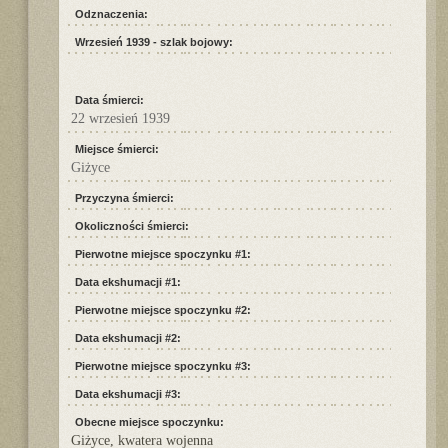
Odznaczenia:
Wrzesień 1939 - szlak bojowy:
Data śmierci:
22 wrzesień 1939
Miejsce śmierci:
Giżyce
Przyczyna śmierci:
Okoliczności śmierci:
Pierwotne miejsce spoczynku #1:
Data ekshumacji #1:
Pierwotne miejsce spoczynku #2:
Data ekshumacji #2:
Pierwotne miejsce spoczynku #3:
Data ekshumacji #3:
Obecne miejsce spoczynku:
Giżyce, kwatera wojenna