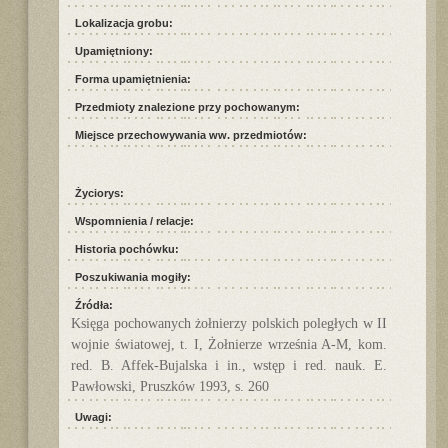
Lokalizacja grobu:
Upamiętniony:
Forma upamiętnienia:
Przedmioty znalezione przy pochowanym:
Miejsce przechowywania ww. przedmiotów:
Życiorys:
Wspomnienia / relacje:
Historia pochówku:
Poszukiwania mogiły:
Źródła:
Księga pochowanych żołnierzy polskich poległych w II
wojnie światowej, t. I, Żołnierze września A-M, kom.
red. B. Affek-Bujalska i in., wstęp i red. nauk. E.
Pawłowski, Pruszków 1993, s. 260
Uwagi: