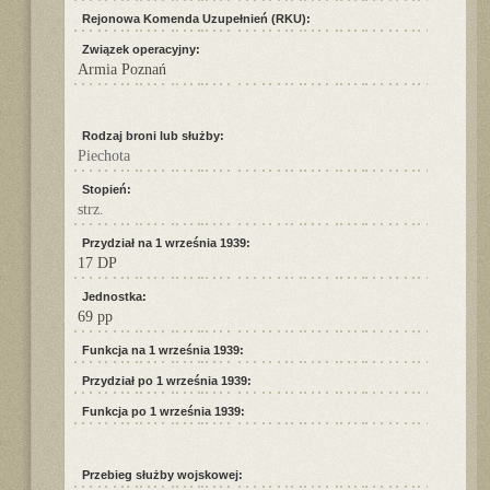
Rejonowa Komenda Uzupełnień (RKU):
Związek operacyjny:
Armia Poznań
Rodzaj broni lub służby:
Piechota
Stopień:
strz.
Przydział na 1 września 1939:
17 DP
Jednostka:
69 pp
Funkcja na 1 września 1939:
Przydział po 1 września 1939:
Funkcja po 1 września 1939:
Przebieg służby wojskowej: