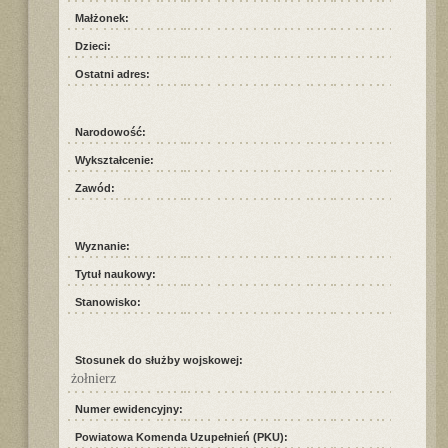
Małżonek:
Dzieci:
Ostatni adres:
Narodowość:
Wykształcenie:
Zawód:
Wyznanie:
Tytuł naukowy:
Stanowisko:
Stosunek do służby wojskowej:
żołnierz
Numer ewidencyjny:
Powiatowa Komenda Uzupełnień (PKU):