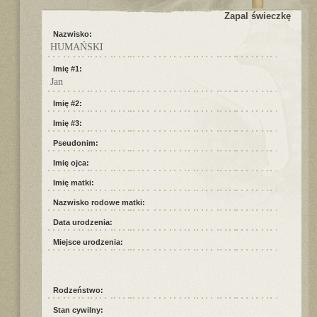
Zapal świeczkę
Nazwisko:
HUMAŃSKI
Imię #1:
Jan
Imię #2:
Imię #3:
Pseudonim:
Imię ojca:
Imię matki:
Nazwisko rodowe matki:
Data urodzenia:
Miejsce urodzenia:
Rodzeństwo:
Stan cywilny: