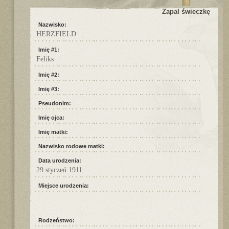
Zapal świeczkę
Nazwisko:
HERZFIELD
Imię #1:
Feliks
Imię #2:
Imię #3:
Pseudonim:
Imię ojca:
Imię matki:
Nazwisko rodowe matki:
Data urodzenia:
29 styczeń 1911
Miejsce urodzenia:
Rodzeństwo: