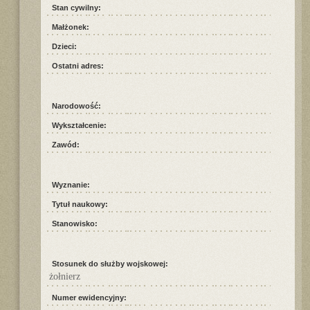
Stan cywilny:
Małżonek:
Dzieci:
Ostatni adres:
Narodowość:
Wykształcenie:
Zawód:
Wyznanie:
Tytuł naukowy:
Stanowisko:
Stosunek do służby wojskowej:
żołnierz
Numer ewidencyjny: