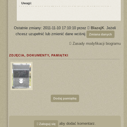
Uwagi:
Ostatnie zmiany: 2011-11-10 17:10:10 przez
BlazejK
. Jeżeli
chcesz uzupełnić lub zmienić dane wciśnij
Zmiana danych
Zasady modyfikacji biogramu
ZDJĘCIA, DOKUMENTY, PAMIĄTKI
Dodaj pamiątkę
aby dodać komentarz.
Zaloguj się