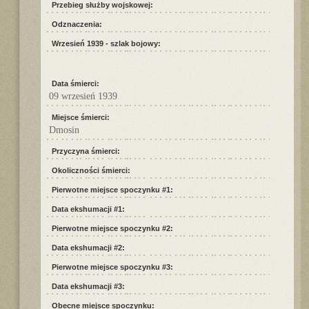
Przebieg służby wojskowej:
Odznaczenia:
Wrzesień 1939 - szlak bojowy:
Data śmierci:
09 wrzesień 1939
Miejsce śmierci:
Dmosin
Przyczyna śmierci:
Okoliczności śmierci:
Pierwotne miejsce spoczynku #1:
Data ekshumacji #1:
Pierwotne miejsce spoczynku #2:
Data ekshumacji #2:
Pierwotne miejsce spoczynku #3:
Data ekshumacji #3:
Obecne miejsce spoczynku: