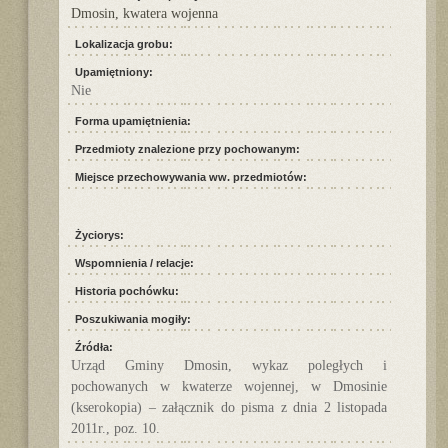
Dmosin, kwatera wojenna
Lokalizacja grobu:
Upamiętniony:
Nie
Forma upamiętnienia:
Przedmioty znalezione przy pochowanym:
Miejsce przechowywania ww. przedmiotów:
Życiorys:
Wspomnienia / relacje:
Historia pochówku:
Poszukiwania mogiły:
Źródła:
Urząd Gminy Dmosin, wykaz poległych i
pochowanych w kwaterze wojennej, w Dmosinie
(kserokopia) – załącznik do pisma z dnia 2 listopada
2011r., poz. 10.