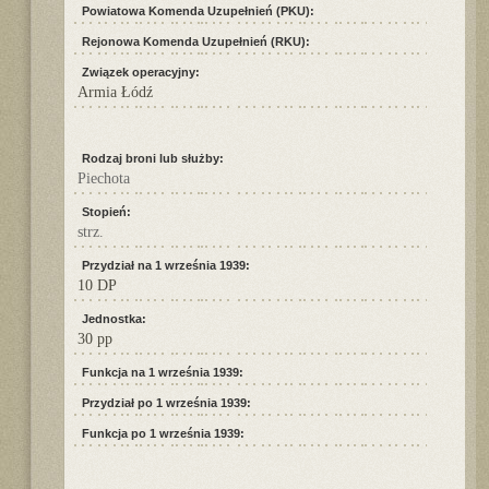
Powiatowa Komenda Uzupełnień (PKU):
Rejonowa Komenda Uzupełnień (RKU):
Związek operacyjny:
Armia Łódź
Rodzaj broni lub służby:
Piechota
Stopień:
strz.
Przydział na 1 września 1939:
10 DP
Jednostka:
30 pp
Funkcja na 1 września 1939:
Przydział po 1 września 1939:
Funkcja po 1 września 1939: