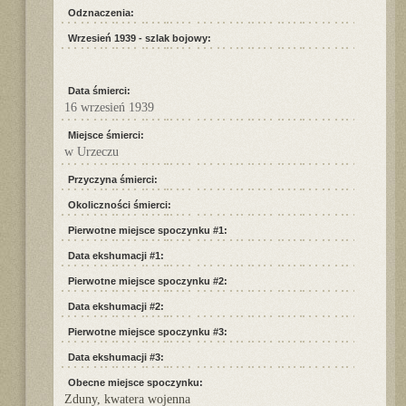
Odznaczenia:
Wrzesień 1939 - szlak bojowy:
Data śmierci:
16 wrzesień 1939
Miejsce śmierci:
w Urzeczu
Przyczyna śmierci:
Okoliczności śmierci:
Pierwotne miejsce spoczynku #1:
Data ekshumacji #1:
Pierwotne miejsce spoczynku #2:
Data ekshumacji #2:
Pierwotne miejsce spoczynku #3:
Data ekshumacji #3:
Obecne miejsce spoczynku:
Zduny, kwatera wojenna