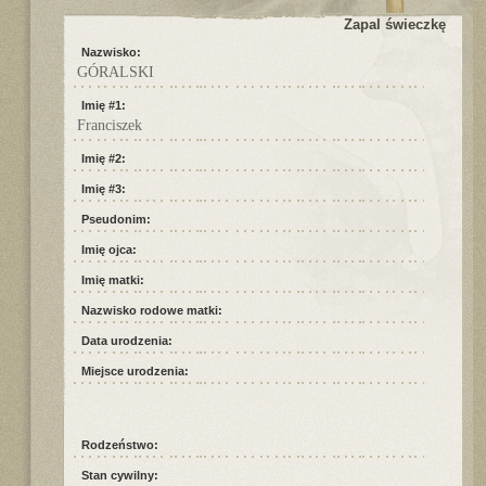
Zapal świeczkę
Nazwisko:
GÓRALSKI
Imię #1:
Franciszek
Imię #2:
Imię #3:
Pseudonim:
Imię ojca:
Imię matki:
Nazwisko rodowe matki:
Data urodzenia:
Miejsce urodzenia:
Rodzeństwo:
Stan cywilny: