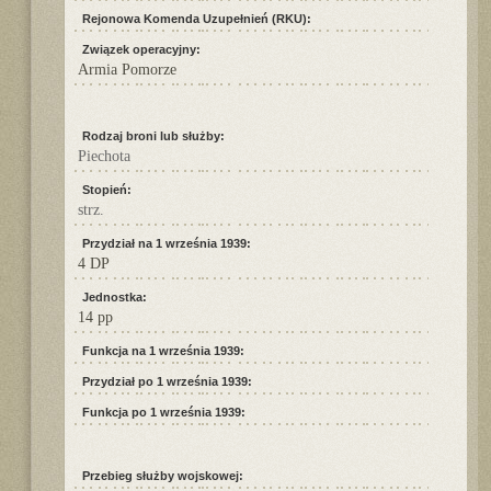
Rejonowa Komenda Uzupełnień (RKU):
Związek operacyjny:
Armia Pomorze
Rodzaj broni lub służby:
Piechota
Stopień:
strz.
Przydział na 1 września 1939:
4 DP
Jednostka:
14 pp
Funkcja na 1 września 1939:
Przydział po 1 września 1939:
Funkcja po 1 września 1939:
Przebieg służby wojskowej: