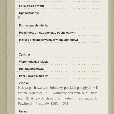
Lokalizacja grobu:
Upamiętniony:
Nie
Forma upamiętnienia:
Przedmioty znalezione przy pochowanym:
Miejsce przechowywania ww. przedmiotów:
Życiorys:
Wspomnienia / relacje:
Historia pochówku:
Poszukiwania mogiły:
Źródła:
Księga pochowanych żołnierzy polskich poległych w II
wojnie światowej, t. I, Żołnierze września A-M, kom.
red. B. Affek-Bujalska i in., wstęp i red. nauk. E.
Pawłowski, Pruszków 1993, s. 231.
Uwagi: