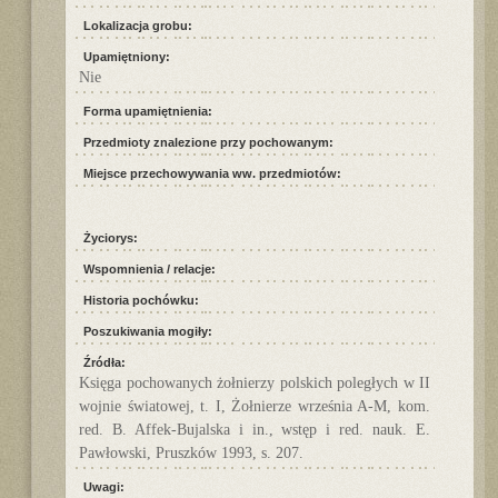
Lokalizacja grobu:
Upamiętniony:
Nie
Forma upamiętnienia:
Przedmioty znalezione przy pochowanym:
Miejsce przechowywania ww. przedmiotów:
Życiorys:
Wspomnienia / relacje:
Historia pochówku:
Poszukiwania mogiły:
Źródła:
Księga pochowanych żołnierzy polskich poległych w II
wojnie światowej, t. I, Żołnierze września A-M, kom.
red. B. Affek-Bujalska i in., wstęp i red. nauk. E.
Pawłowski, Pruszków 1993, s. 207.
Uwagi: