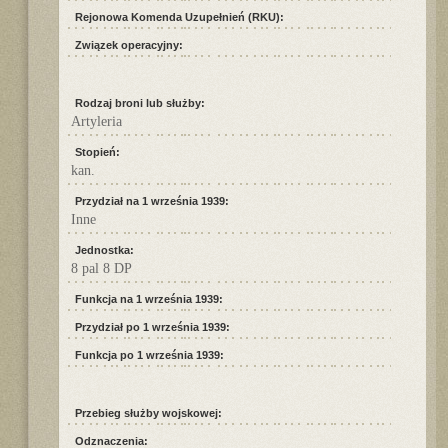
Rejonowa Komenda Uzupełnień (RKU):
Związek operacyjny:
Rodzaj broni lub służby:
Artyleria
Stopień:
kan.
Przydział na 1 września 1939:
Inne
Jednostka:
8 pal 8 DP
Funkcja na 1 września 1939:
Przydział po 1 września 1939:
Funkcja po 1 września 1939:
Przebieg służby wojskowej:
Odznaczenia: