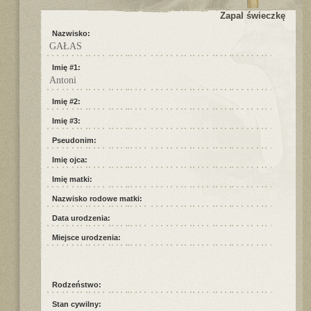
Zapal świeczkę
Nazwisko:
GAŁAS
Imię #1:
Antoni
Imię #2:
Imię #3:
Pseudonim:
Imię ojca:
Imię matki:
Nazwisko rodowe matki:
Data urodzenia:
Miejsce urodzenia:
Rodzeństwo:
Stan cywilny: