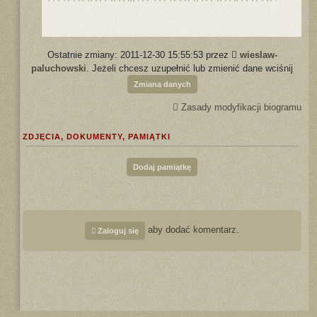
Ostatnie zmiany: 2011-12-30 15:55:53 przez
wieslaw-
paluchowski
. Jeżeli chcesz uzupełnić lub zmienić dane wciśnij
Zmiana danych
Zasady modyfikacji biogramu
ZDJĘCIA, DOKUMENTY, PAMIĄTKI
Dodaj pamiątkę
aby dodać komentarz.
Zaloguj się