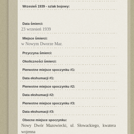
Wrzesień 1939 - szlak bojowy:
Data śmierci:
23 wrzesień 1939
Miejsce śmierci:
w Nowym Dworze Maz.
Przyczyna śmierci:
Okoliczności śmierci:
Pierwotne miejsce spoczynku #1:
Data ekshumacji #1:
Pierwotne miejsce spoczynku #2:
Data ekshumacji #2:
Pierwotne miejsce spoczynku #3:
Data ekshumacji #3:
Obecne miejsce spoczynku:
Nowy Dwór Mazowiecki, ul. Słowackiego, kwatera
wojenna