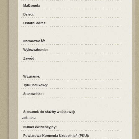
Małżonek:
Dzieci:
Ostatni adres:
Narodowość:
Wykształcenie:
Zawód:
Wyznanie:
Tytuł naukowy:
Stanowisko:
Stosunek do służby wojskowej:
żołnierz
Numer ewidencyjny:
Powiatowa Komenda Uzupełnień (PKU):