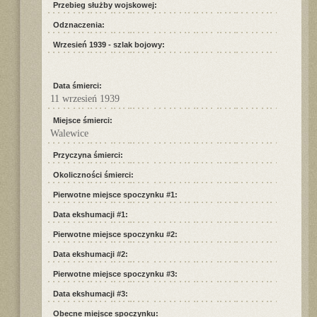
Przebieg służby wojskowej:
Odznaczenia:
Wrzesień 1939 - szlak bojowy:
Data śmierci:
11 wrzesień 1939
Miejsce śmierci:
Walewice
Przyczyna śmierci:
Okoliczności śmierci:
Pierwotne miejsce spoczynku #1:
Data ekshumacji #1:
Pierwotne miejsce spoczynku #2:
Data ekshumacji #2:
Pierwotne miejsce spoczynku #3:
Data ekshumacji #3:
Obecne miejsce spoczynku: