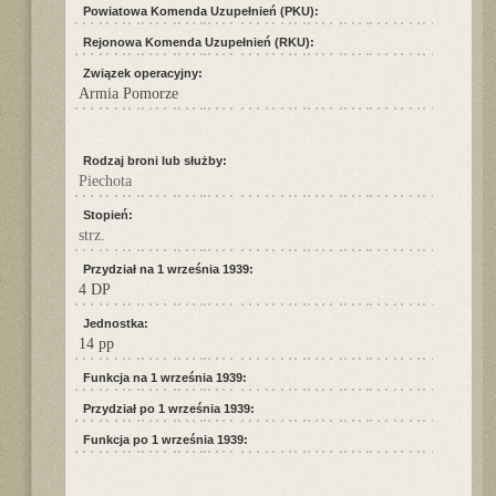
Powiatowa Komenda Uzupełnień (PKU):
Rejonowa Komenda Uzupełnień (RKU):
Związek operacyjny:
Armia Pomorze
Rodzaj broni lub służby:
Piechota
Stopień:
strz.
Przydział na 1 września 1939:
4 DP
Jednostka:
14 pp
Funkcja na 1 września 1939:
Przydział po 1 września 1939:
Funkcja po 1 września 1939: