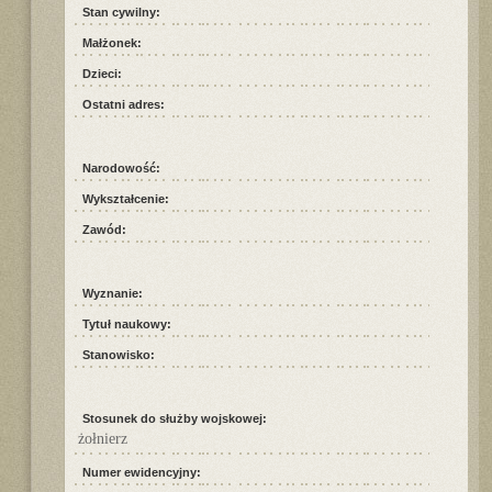
Stan cywilny:
Małżonek:
Dzieci:
Ostatni adres:
Narodowość:
Wykształcenie:
Zawód:
Wyznanie:
Tytuł naukowy:
Stanowisko:
Stosunek do służby wojskowej:
żołnierz
Numer ewidencyjny: