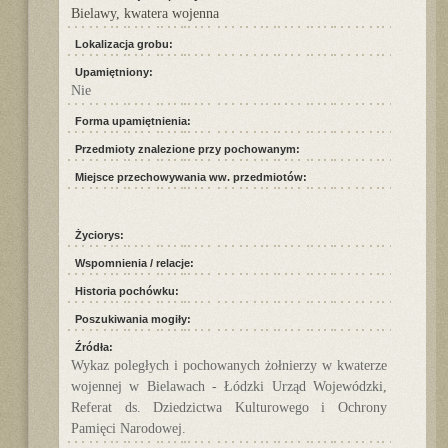
Bielawy, kwatera wojenna
Lokalizacja grobu:
Upamiętniony:
Nie
Forma upamiętnienia:
Przedmioty znalezione przy pochowanym:
Miejsce przechowywania ww. przedmiotów:
Życiorys:
Wspomnienia / relacje:
Historia pochówku:
Poszukiwania mogiły:
Źródła:
Wykaz poległych i pochowanych żołnierzy w kwaterze
wojennej w Bielawach - Łódzki Urząd Wojewódzki,
Referat ds. Dziedzictwa Kulturowego i Ochrony
Pamięci Narodowej.