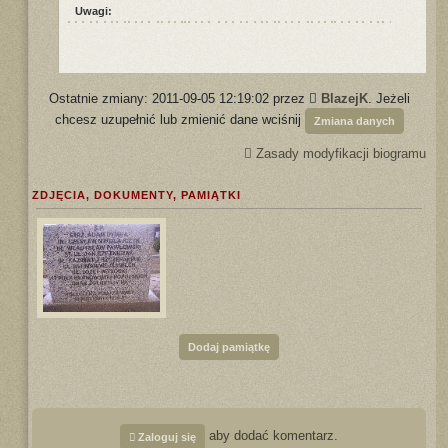
Uwagi:
Ostatnie zmiany: 2011-09-05 12:19:02 przez
BlazejK
. Jeżeli
chcesz uzupełnić lub zmienić dane wciśnij
Zmiana danych
Zasady modyfikacji biogramu
ZDJĘCIA, DOKUMENTY, PAMIĄTKI
Dodaj pamiątkę
aby dodać komentarz.
Zaloguj się