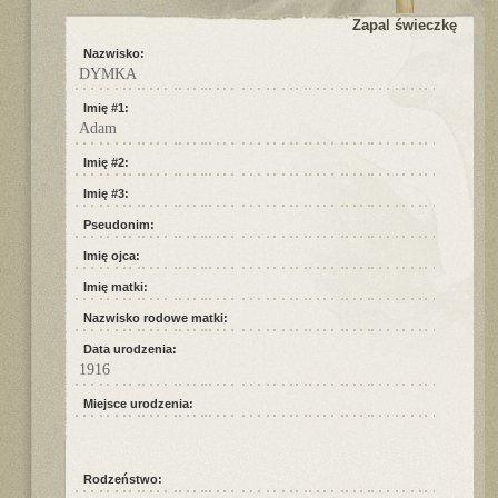
Zapal świeczkę
Nazwisko:
DYMKA
Imię #1:
Adam
Imię #2:
Imię #3:
Pseudonim:
Imię ojca:
Imię matki:
Nazwisko rodowe matki:
Data urodzenia:
1916
Miejsce urodzenia:
Rodzeństwo: