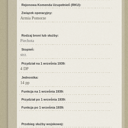
Rejonowa Komenda Uzupełnień (RKU):
Związek operacyjny:
Armia Pomorze
Rodzaj broni lub służby:
Piechota
Stopień:
strz.
Przydział na 1 września 1939:
4 DP
Jednostka:
14 pp
Funkcja na 1 września 1939:
Przydział po 1 września 1939:
Funkcja po 1 września 1939:
Przebieg służby wojskowej: