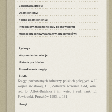
Lokalizacja grobu:
Upamiętniony:
Forma upamiętnienia:
Przedmioty znalezione przy pochowanym:
Miejsce przechowywania ww. przedmiotów:
Życiorys:
Wspomnienia / relacje:
Historia pochówku:
Poszukiwania mogiły:
Źródła:
Księga pochowanych żołnierzy polskich poległych w II
wojnie światowej, t. I, Żołnierze września A-M, kom.
red. B. Affek-Bujalska i in., wstęp i red. nauk. E.
Pawłowski, Pruszków 1993, s. 181
Uwagi: