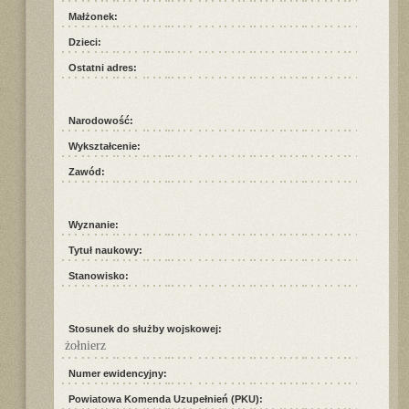
Małżonek:
Dzieci:
Ostatni adres:
Narodowość:
Wykształcenie:
Zawód:
Wyznanie:
Tytuł naukowy:
Stanowisko:
Stosunek do służby wojskowej:
żołnierz
Numer ewidencyjny:
Powiatowa Komenda Uzupełnień (PKU):