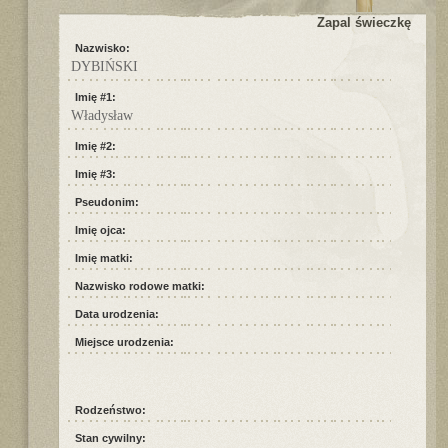
Zapal świeczkę
Nazwisko:
DYBIŃSKI
Imię #1:
Władysław
Imię #2:
Imię #3:
Pseudonim:
Imię ojca:
Imię matki:
Nazwisko rodowe matki:
Data urodzenia:
Miejsce urodzenia:
Rodzeństwo:
Stan cywilny: