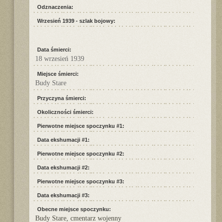
Odznaczenia:
Wrzesień 1939 - szlak bojowy:
Data śmierci:
18 wrzesień 1939
Miejsce śmierci:
Budy Stare
Przyczyna śmierci:
Okoliczności śmierci:
Pierwotne miejsce spoczynku #1:
Data ekshumacji #1:
Pierwotne miejsce spoczynku #2:
Data ekshumacji #2:
Pierwotne miejsce spoczynku #3:
Data ekshumacji #3:
Obecne miejsce spoczynku:
Budy Stare, cmentarz wojenny