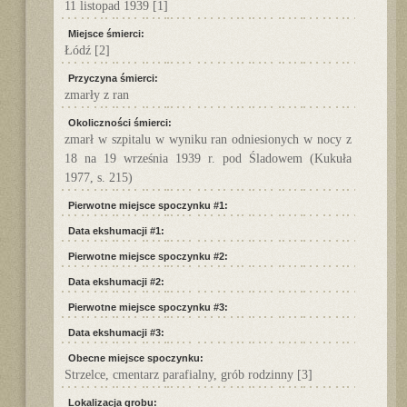
11 listopad 1939
[1]
Miejsce śmierci:
Łódź
[2]
Przyczyna śmierci:
zmarły z ran
Okoliczności śmierci:
zmarł w szpitalu w wyniku ran odniesionych w nocy z
18 na 19 września 1939 r. pod Śladowem (Kukuła
1977, s. 215)
Pierwotne miejsce spoczynku #1:
Data ekshumacji #1:
Pierwotne miejsce spoczynku #2:
Data ekshumacji #2:
Pierwotne miejsce spoczynku #3:
Data ekshumacji #3:
Obecne miejsce spoczynku:
Strzelce, cmentarz parafialny, grób rodzinny
[3]
Lokalizacja grobu: