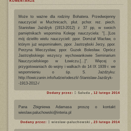
KOMENTARZE
Może to ważne dla rodziny Bohatera. Przedwojenny
nauczyciel w Muchnicach, plut. pchor. rez. piech.
Stanisław Jażdżyk (1913-2012) z 37 pp, w swoich
pamiętnikach wspomina Kolegę nauczyciela: "[...]Los
mój dzieliło wielu nauczycieli: ppor. Domżał Wacław, o
którym już wspominałem, ppor. Jastrzębski Jerzy, ppor.
Perzyna Mieczysław, ppor. Guzek Bolesław. Oprócz
Jastrzębskiego wszyscy wychowankowie Seminarium
Nauczycielskiego w Łowiczu.[...]". Więcej o
przygotowaniach do wojny i walkach do 14 IX 1939 r. we
wspomnieniu o śp. S. Jażdżyku:
http://lowiczanin.info/ludzie/odeszli/-Stanislaw-Jazdzyk-
-1913-2012-/
Dodany przez:
Saluda
, 12 lutego 2014
Pana Zbigniewa Adamasa proszę o kontakt
wieslaw.paluchowski@interia.pl
Dodany przez:
wieslaw-paluchowski
, 23 lutego 2014