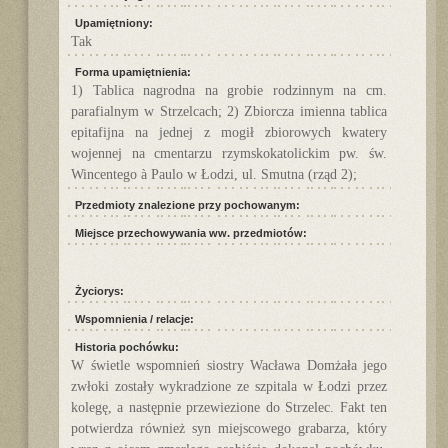
Upamiętniony:
Tak
Forma upamiętnienia:
1) Tablica nagrodna na grobie rodzinnym na cm.
parafialnym w Strzelcach; 2) Zbiorcza imienna tablica
epitafijna na jednej z mogił zbiorowych kwatery
wojennej na cmentarzu rzymskokatolickim pw. św.
Wincentego à Paulo w Łodzi, ul. Smutna (rząd 2);
Przedmioty znalezione przy pochowanym:
Miejsce przechowywania ww. przedmiotów:
Życiorys:
Wspomnienia / relacje:
Historia pochówku:
W świetle wspomnień siostry Wacława Domżała jego
zwłoki zostały wykradzione ze szpitala w Łodzi przez
kolegę, a następnie przewiezione do Strzelec. Fakt ten
potwierdza również syn miejscowego grabarza, który