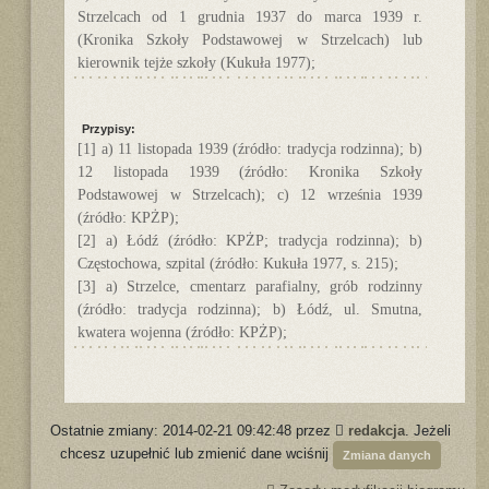
Strzelcach od 1 grudnia 1937 do marca 1939 r.
(Kronika Szkoły Podstawowej w Strzelcach) lub
kierownik tejże szkoły (Kukuła 1977);
Przypisy:
[1] a) 11 listopada 1939 (źródło: tradycja rodzinna); b)
12 listopada 1939 (źródło: Kronika Szkoły
Podstawowej w Strzelcach); c) 12 września 1939
(źródło: KPŻP);
[2] a) Łódź (źródło: KPŻP; tradycja rodzinna); b)
Częstochowa, szpital (źródło: Kukuła 1977, s. 215);
[3] a) Strzelce, cmentarz parafialny, grób rodzinny
(źródło: tradycja rodzinna); b) Łódź, ul. Smutna,
kwatera wojenna (źródło: KPŻP);
Ostatnie zmiany: 2014-02-21 09:42:48 przez
redakcja
. Jeżeli
chcesz uzupełnić lub zmienić dane wciśnij
Zmiana danych