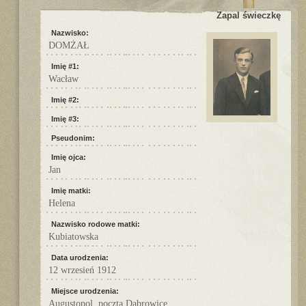
Zapal świeczkę
Nazwisko:
DOMŻAŁ
Imię #1:
Wacław
Imię #2:
Imię #3:
Pseudonim:
Imię ojca:
Jan
Imię matki:
Helena
Nazwisko rodowe matki:
Kubiatowska
Data urodzenia:
12 wrzesień 1912
Miejsce urodzenia:
Augustopol, poczta Dąbrowice