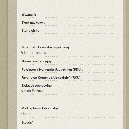
Wyznanie:
Tytuł naukowy:
Stanowisko:
Stosunek do służby wojskowej:
żołnierz, rezerwa
Numer ewidencyjny:
Powiatowa Komenda Uzupełnień (PKU):
Rejonowa Komenda Uzupełnień (RKU):
Związek operacyjny:
Armia Poznań
Rodzaj broni lub służby:
Piechota
Stopień:
ppor.