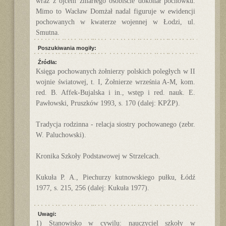
wraz z ojcem zmarłego osobiście dokonał pochówku.
Mimo to Wacław Domżał nadal figuruje w ewidencji
pochowanych w kwaterze wojennej w Łodzi, ul.
Smutna.
Poszukiwania mogiły:
Źródła:
Księga pochowanych żołnierzy polskich poległych w II
wojnie światowej, t. I, Żołnierze września A-M, kom.
red. B. Affek-Bujalska i in., wstęp i red. nauk. E.
Pawłowski, Pruszków 1993, s. 170 (dalej: KPŻP).
Tradycja rodzinna - relacja siostry pochowanego (zebr.
W. Paluchowski).
Kronika Szkoły Podstawowej w Strzelcach.
Kukuła P. A., Piechurzy kutnowskiego pułku, Łódź
1977, s. 215, 256 (dalej: Kukuła 1977).
Uwagi:
1) Stanowisko w cywilu: nauczyciel szkoły w