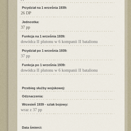
Przydział na 1 września 1939:
26 DP
Jednostka:
37 pp
Funkcja na 1 września 1939:
dowódca II plutonu w 6 kompanii II batalionu
Przydział po 1 września 1939:
37 pp
Funkcja po 1 września 1939:
dowódca II plutonu w 6 kompanii II batalionu
Przebieg służby wojskowej:
Odznaczenia:
Wrzesień 1939 - szlak bojowy:
wraz z 37 pp
Data śmierci: