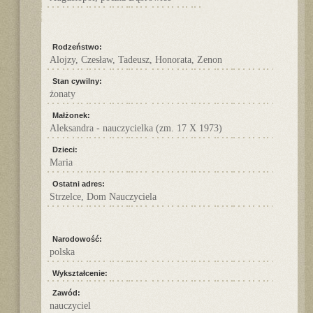
Rodzeństwo:
Alojzy, Czesław, Tadeusz, Honorata, Zenon
Stan cywilny:
żonaty
Małżonek:
Aleksandra - nauczycielka (zm. 17 X 1973)
Dzieci:
Maria
Ostatni adres:
Strzelce, Dom Nauczyciela
Narodowość:
polska
Wykształcenie:
Zawód:
nauczyciel