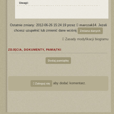
Uwagi:
Ostatnie zmiany: 2012-06-26 15:24:19 przez
marczak14
. Jeżeli
chcesz uzupełnić lub zmienić dane wciśnij
Zmiana danych
Zasady modyfikacji biogramu
ZDJĘCIA, DOKUMENTY, PAMIĄTKI
Dodaj pamiątkę
aby dodać komentarz.
Zaloguj się