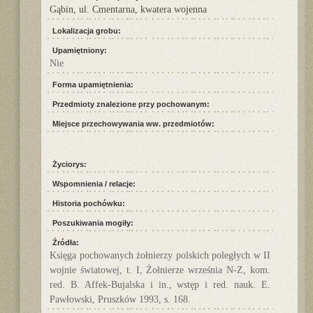
Gąbin, ul. Cmentarna, kwatera wojenna
Lokalizacja grobu:
Upamiętniony:
Nie
Forma upamiętnienia:
Przedmioty znalezione przy pochowanym:
Miejsce przechowywania ww. przedmiotów:
Życiorys:
Wspomnienia / relacje:
Historia pochówku:
Poszukiwania mogiły:
Źródła:
Księga pochowanych żołnierzy polskich poległych w II
wojnie światowej, t. I, Żołnierze września N-Z, kom.
red. B. Affek-Bujalska i in., wstęp i red. nauk. E.
Pawłowski, Pruszków 1993, s. 168.