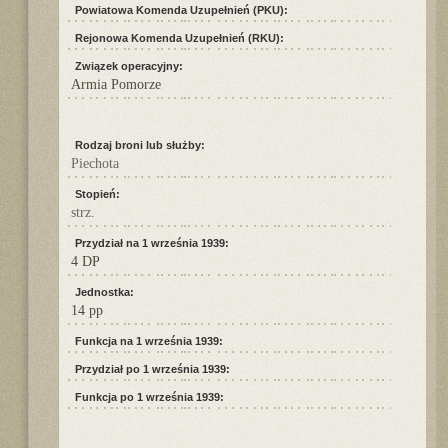
Powiatowa Komenda Uzupełnień (PKU):
Rejonowa Komenda Uzupełnień (RKU):
Związek operacyjny:
Armia Pomorze
Rodzaj broni lub służby:
Piechota
Stopień:
strz.
Przydział na 1 września 1939:
4 DP
Jednostka:
14 pp
Funkcja na 1 września 1939:
Przydział po 1 września 1939:
Funkcja po 1 września 1939: