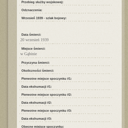
Przebieg służby wojskowej:
Odznaczenia:
Wrzesień 1939 - szlak bojowy:
Data śmierci:
20 wrzesień 1939
Miejsce śmierci:
w Gąbinie
Przyczyna śmierci:
Okoliczności śmierci:
Pierwotne miejsce spoczynku #1:
Data ekshumacji #1:
Pierwotne miejsce spoczynku #2:
Data ekshumacji #2:
Pierwotne miejsce spoczynku #3:
Data ekshumacji #3:
Obecne miejsce spoczynku: