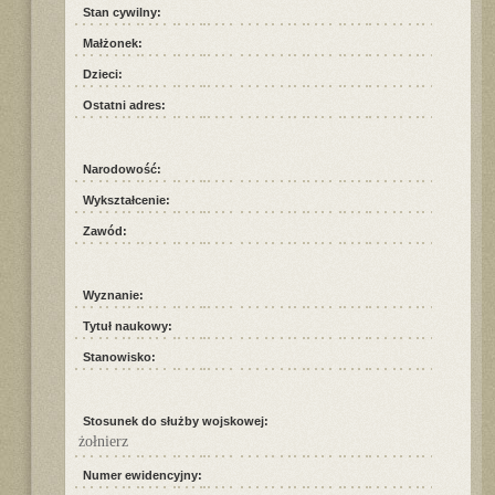
Stan cywilny:
Małżonek:
Dzieci:
Ostatni adres:
Narodowość:
Wykształcenie:
Zawód:
Wyznanie:
Tytuł naukowy:
Stanowisko:
Stosunek do służby wojskowej:
żołnierz
Numer ewidencyjny: