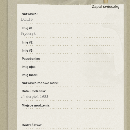
Zapal świeczkę
Nazwisko:
DOLIS
Imię #1:
Fryderyk
Imię #2:
Imię #3:
Pseudonim:
Imię ojca:
Imię matki:
Nazwisko rodowe matki:
Data urodzenia:
24 sierpień 1903
Miejsce urodzenia:
Rodzeństwo: