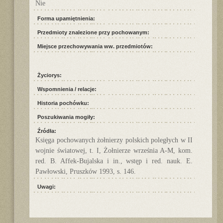
Nie
Forma upamiętnienia:
Przedmioty znalezione przy pochowanym:
Miejsce przechowywania ww. przedmiotów:
Życiorys:
Wspomnienia / relacje:
Historia pochówku:
Poszukiwania mogiły:
Źródła:
Księga pochowanych żołnierzy polskich poległych w II
wojnie światowej, t. I, Żołnierze września A-M, kom.
red. B. Affek-Bujalska i in., wstęp i red. nauk. E.
Pawłowski, Pruszków 1993, s. 146.
Uwagi: