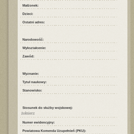
Małżonek:
Dzieci:
Ostatni adres:
Narodowość:
Wykształcenie:
Zawód:
Wyznanie:
Tytuł naukowy:
Stanowisko:
Stosunek do służby wojskowej:
żołnierz
Numer ewidencyjny:
Powiatowa Komenda Uzupełnień (PKU):