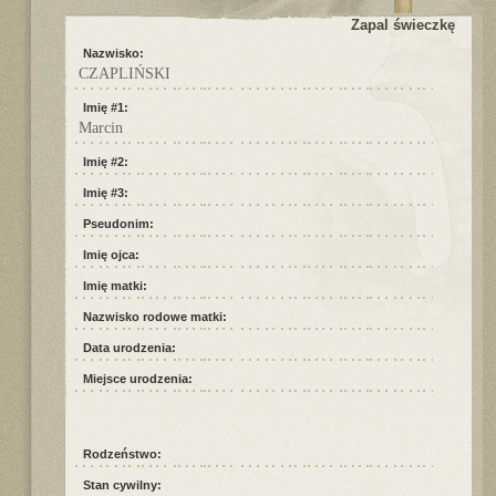
Zapal świeczkę
Nazwisko:
CZAPLIŃSKI
Imię #1:
Marcin
Imię #2:
Imię #3:
Pseudonim:
Imię ojca:
Imię matki:
Nazwisko rodowe matki:
Data urodzenia:
Miejsce urodzenia:
Rodzeństwo:
Stan cywilny: