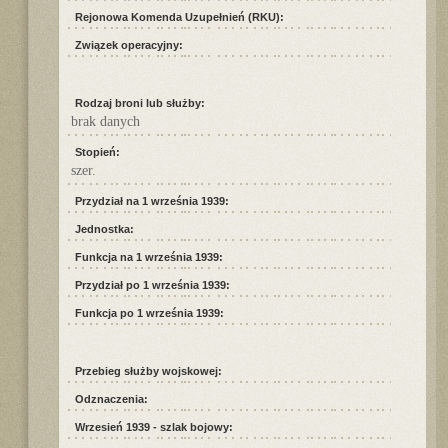
Rejonowa Komenda Uzupełnień (RKU):
Związek operacyjny:
Rodzaj broni lub służby:
brak danych
Stopień:
szer.
Przydział na 1 września 1939:
Jednostka:
Funkcja na 1 września 1939:
Przydział po 1 września 1939:
Funkcja po 1 września 1939:
Przebieg służby wojskowej:
Odznaczenia:
Wrzesień 1939 - szlak bojowy: