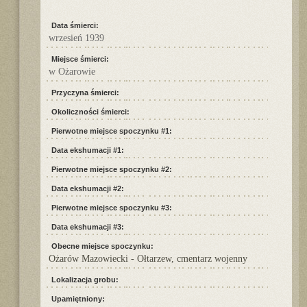
Data śmierci:
wrzesień 1939
Miejsce śmierci:
w Ożarowie
Przyczyna śmierci:
Okoliczności śmierci:
Pierwotne miejsce spoczynku #1:
Data ekshumacji #1:
Pierwotne miejsce spoczynku #2:
Data ekshumacji #2:
Pierwotne miejsce spoczynku #3:
Data ekshumacji #3:
Obecne miejsce spoczynku:
Ożarów Mazowiecki - Ołtarzew, cmentarz wojenny
Lokalizacja grobu:
Upamiętniony: