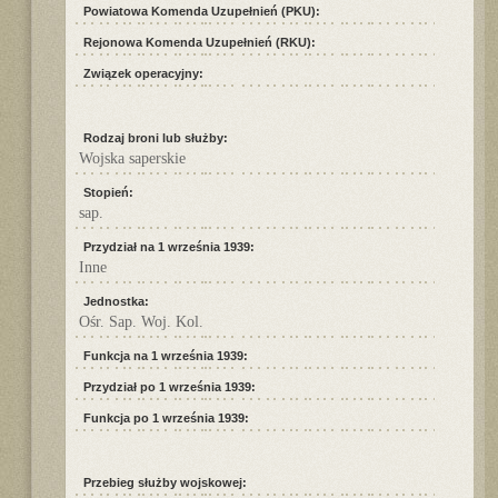
Powiatowa Komenda Uzupełnień (PKU):
Rejonowa Komenda Uzupełnień (RKU):
Związek operacyjny:
Rodzaj broni lub służby:
Wojska saperskie
Stopień:
sap.
Przydział na 1 września 1939:
Inne
Jednostka:
Ośr. Sap. Woj. Kol.
Funkcja na 1 września 1939:
Przydział po 1 września 1939:
Funkcja po 1 września 1939:
Przebieg służby wojskowej: