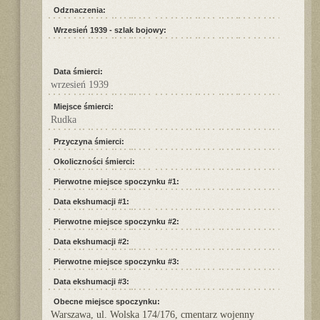
Odznaczenia:
Wrzesień 1939 - szlak bojowy:
Data śmierci:
wrzesień 1939
Miejsce śmierci:
Rudka
Przyczyna śmierci:
Okoliczności śmierci:
Pierwotne miejsce spoczynku #1:
Data ekshumacji #1:
Pierwotne miejsce spoczynku #2:
Data ekshumacji #2:
Pierwotne miejsce spoczynku #3:
Data ekshumacji #3:
Obecne miejsce spoczynku:
Warszawa, ul. Wolska 174/176, cmentarz wojenny