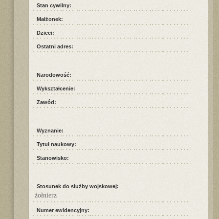
Stan cywilny:
Małżonek:
Dzieci:
Ostatni adres:
Narodowość:
Wykształcenie:
Zawód:
Wyznanie:
Tytuł naukowy:
Stanowisko:
Stosunek do służby wojskowej:
żołnierz
Numer ewidencyjny: