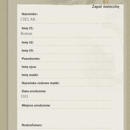
Zapal świeczkę
Nazwisko:
CIELAK
Imię #1:
Roman
Imię #2:
Imię #3:
Pseudonim:
Imię ojca:
Imię matki:
Nazwisko rodowe matki:
Data urodzenia:
1911
Miejsce urodzenia:
Rodzeństwo: