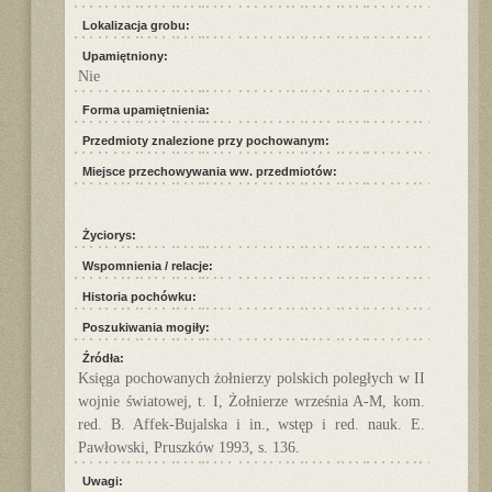
Lokalizacja grobu:
Upamiętniony:
Nie
Forma upamiętnienia:
Przedmioty znalezione przy pochowanym:
Miejsce przechowywania ww. przedmiotów:
Życiorys:
Wspomnienia / relacje:
Historia pochówku:
Poszukiwania mogiły:
Źródła:
Księga pochowanych żołnierzy polskich poległych w II
wojnie światowej, t. I, Żołnierze września A-M, kom.
red. B. Affek-Bujalska i in., wstęp i red. nauk. E.
Pawłowski, Pruszków 1993, s. 136.
Uwagi: