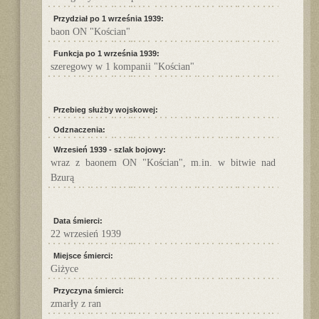
Przydział po 1 września 1939:
baon ON "Kościan"
Funkcja po 1 września 1939:
szeregowy w 1 kompanii "Kościan"
Przebieg służby wojskowej:
Odznaczenia:
Wrzesień 1939 - szlak bojowy:
wraz z baonem ON "Kościan", m.in. w bitwie nad
Bzurą
Data śmierci:
22 wrzesień 1939
Miejsce śmierci:
Giżyce
Przyczyna śmierci:
zmarły z ran