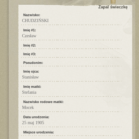
Zapal świeczkę
Nazwisko:
CHUDZIŃSKI
Imię #1:
Czesław
Imię #2:
Imię #3:
Pseudonim:
Imię ojca:
Stanisław
Imię matki:
Stefania
Nazwisko rodowe matki:
Mocek
Data urodzenia:
25 maj 1905
Miejsce urodzenia: