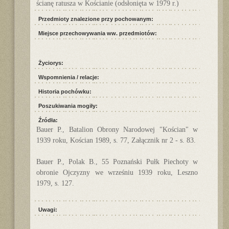
ścianę ratusza w Kościanie (odsłonięta w 1979 r.)
Przedmioty znalezione przy pochowanym:
Miejsce przechowywania ww. przedmiotów:
Życiorys:
Wspomnienia / relacje:
Historia pochówku:
Poszukiwania mogiły:
Źródła:
Bauer P., Batalion Obrony Narodowej "Kościan" w
1939 roku, Kościan 1989, s. 77, Załącznik nr 2 - s. 83.
Bauer P., Polak B., 55 Poznański Pułk Piechoty w
obronie Ojczyzny we wrześniu 1939 roku, Leszno
1979, s. 127.
Uwagi: