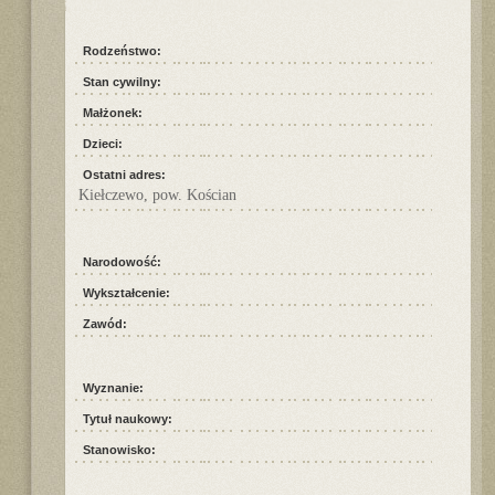
Rodzeństwo:
Stan cywilny:
Małżonek:
Dzieci:
Ostatni adres:
Kiełczewo, pow. Kościan
Narodowość:
Wykształcenie:
Zawód:
Wyznanie:
Tytuł naukowy:
Stanowisko: