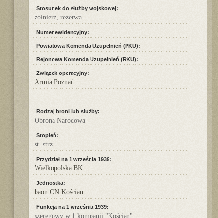
Stosunek do służby wojskowej:
żołnierz, rezerwa
Numer ewidencyjny:
Powiatowa Komenda Uzupełnień (PKU):
Rejonowa Komenda Uzupełnień (RKU):
Związek operacyjny:
Armia Poznań
Rodzaj broni lub służby:
Obrona Narodowa
Stopień:
st. strz.
Przydział na 1 września 1939:
Wielkopolska BK
Jednostka:
baon ON Kościan
Funkcja na 1 września 1939:
szeregowy w 1 kompanii "Kościan"