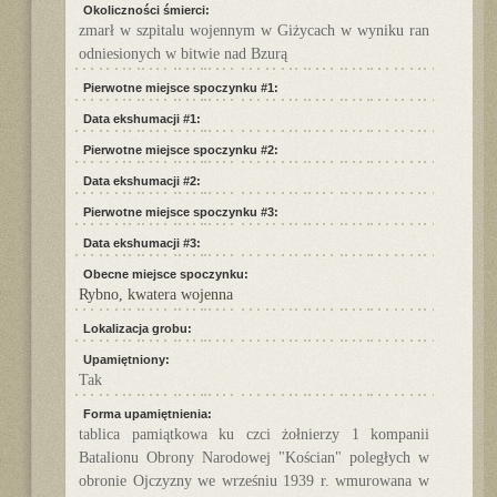
Okoliczności śmierci:
zmarł w szpitalu wojennym w Giżycach w wyniku ran
odniesionych w bitwie nad Bzurą
Pierwotne miejsce spoczynku #1:
Data ekshumacji #1:
Pierwotne miejsce spoczynku #2:
Data ekshumacji #2:
Pierwotne miejsce spoczynku #3:
Data ekshumacji #3:
Obecne miejsce spoczynku:
Rybno, kwatera wojenna
Lokalizacja grobu:
Upamiętniony:
Tak
Forma upamiętnienia:
tablica pamiątkowa ku czci żołnierzy 1 kompanii
Batalionu Obrony Narodowej "Kościan" poległych w
obronie Ojczyzny we wrześniu 1939 r. wmurowana w