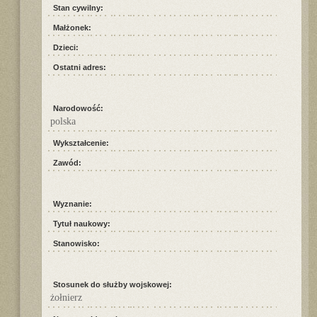
Stan cywilny:
Małżonek:
Dzieci:
Ostatni adres:
Narodowość:
polska
Wykształcenie:
Zawód:
Wyznanie:
Tytuł naukowy:
Stanowisko:
Stosunek do służby wojskowej:
żołnierz