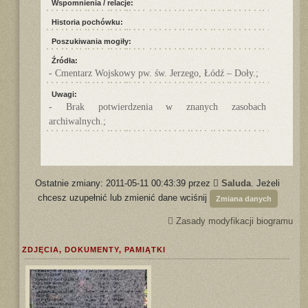
Wspomnienia / relacje:
Historia pochówku:
Poszukiwania mogiły:
Źródła:
- Cmentarz Wojskowy pw. św. Jerzego, Łódź – Doły.;
Uwagi:
- Brak potwierdzenia w znanych zasobach
archiwalnych.;
Ostatnie zmiany: 2011-05-11 00:43:39 przez
Saluda
. Jeżeli
chcesz uzupełnić lub zmienić dane wciśnij
Zmiana danych
Zasady modyfikacji biogramu
ZDJĘCIA, DOKUMENTY, PAMIĄTKI