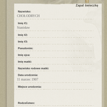
Zapal świeczkę
Nazwisko:
CHOŁODRYCH
Imię #1:
Stanisław
Imię #2:
Imię #3:
Pseudonim:
Imię ojca:
Imię matki:
Nazwisko rodowe matki:
Data urodzenia:
11 marzec 1907
Miejsce urodzenia:
Rodzeństwo: