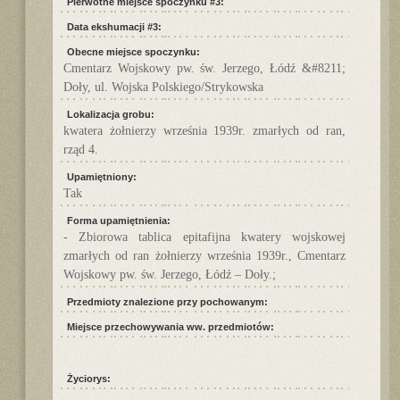
Pierwotne miejsce spoczynku #3:
Data ekshumacji #3:
Obecne miejsce spoczynku:
Cmentarz Wojskowy pw. św. Jerzego, Łódź &#8211;
Doły, ul. Wojska Polskiego/Strykowska
Lokalizacja grobu:
kwatera żołnierzy września 1939r. zmarłych od ran,
rząd 4.
Upamiętniony:
Tak
Forma upamiętnienia:
- Zbiorowa tablica epitafijna kwatery wojskowej
zmarłych od ran żołnierzy września 1939r., Cmentarz
Wojskowy pw. św. Jerzego, Łódź – Doły.;
Przedmioty znalezione przy pochowanym:
Miejsce przechowywania ww. przedmiotów:
Życiorys: