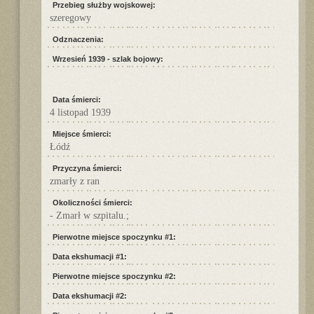
Przebieg służby wojskowej:
szeregowy
Odznaczenia:
Wrzesień 1939 - szlak bojowy:
Data śmierci:
4 listopad 1939
Miejsce śmierci:
Łódź
Przyczyna śmierci:
zmarły z ran
Okoliczności śmierci:
- Zmarł w szpitalu.;
Pierwotne miejsce spoczynku #1:
Data ekshumacji #1:
Pierwotne miejsce spoczynku #2:
Data ekshumacji #2: