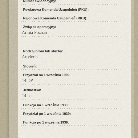
Numer ewidencyjny:
Powiatowa Komenda Uzupełnień (PKU):
Rejonowa Komenda Uzupełnień (RKU):
Związek operacyjny:
Armia Poznań
Rodzaj broni lub służby:
Artyleria
Stopień:
Przydział na 1 września 1939:
14 DP
Jednostka:
14 pal
Funkcja na 1 września 1939:
Przydział po 1 września 1939:
Funkcja po 1 września 1939: