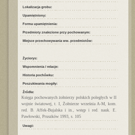
Lokalizacja grobu:
Upamiętniony:
Forma upamiętnienia:
Przedmioty znalezione przy pochowanym:
Miejsce przechowywania ww. przedmiotów:
Życiorys:
Wspomnienia / relacje:
Historia pochówku:
Poszukiwania mogiły:
Źródła:
Księga pochowanych żołnierzy polskich poległych w II
wojnie światowej, t. I, Żołnierze września A-M, kom.
red. B. Affek-Bujalska i in., wstęp i red. nauk. E.
Pawłowski, Pruszków 1993, s. 105
Uwagi: