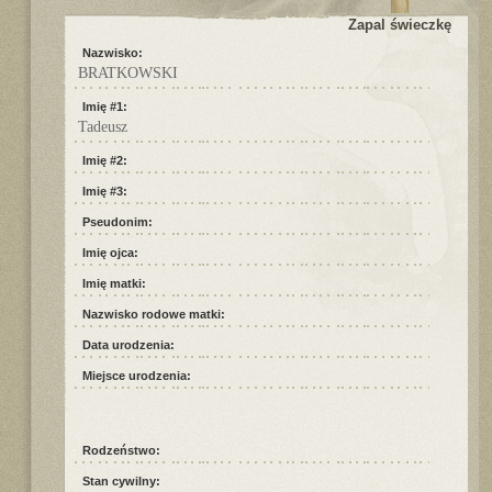
Zapal świeczkę
Nazwisko:
BRATKOWSKI
Imię #1:
Tadeusz
Imię #2:
Imię #3:
Pseudonim:
Imię ojca:
Imię matki:
Nazwisko rodowe matki:
Data urodzenia:
Miejsce urodzenia:
Rodzeństwo:
Stan cywilny: