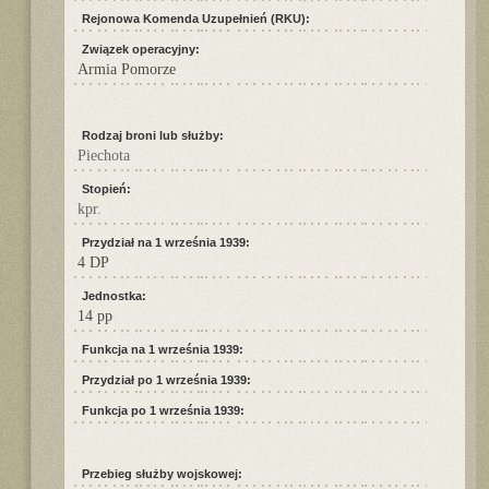
Rejonowa Komenda Uzupełnień (RKU):
Związek operacyjny:
Armia Pomorze
Rodzaj broni lub służby:
Piechota
Stopień:
kpr.
Przydział na 1 września 1939:
4 DP
Jednostka:
14 pp
Funkcja na 1 września 1939:
Przydział po 1 września 1939:
Funkcja po 1 września 1939:
Przebieg służby wojskowej: