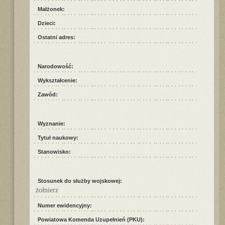
Małżonek:
Dzieci:
Ostatni adres:
Narodowość:
Wykształcenie:
Zawód:
Wyznanie:
Tytuł naukowy:
Stanowisko:
Stosunek do służby wojskowej:
żołnierz
Numer ewidencyjny:
Powiatowa Komenda Uzupełnień (PKU):