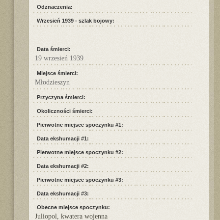
Odznaczenia:
Wrzesień 1939 - szlak bojowy:
Data śmierci:
19 wrzesień 1939
Miejsce śmierci:
Młodzieszyn
Przyczyna śmierci:
Okoliczności śmierci:
Pierwotne miejsce spoczynku #1:
Data ekshumacji #1:
Pierwotne miejsce spoczynku #2:
Data ekshumacji #2:
Pierwotne miejsce spoczynku #3:
Data ekshumacji #3:
Obecne miejsce spoczynku:
Juliopol, kwatera wojenna