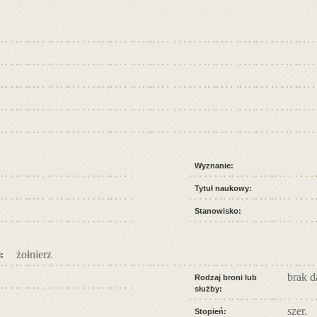
Wyznanie:
Tytuł naukowy:
Stanowisko:
żołnierz
:
brak 
Rodzaj broni lub
służby:
szer.
Stopień: