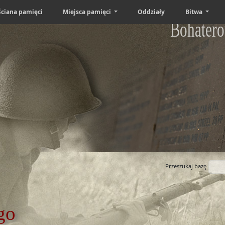
Ściana pamięci
Miejsca pamięci
Oddziały
Bitwa
Bohatero
Przeszukaj bazę
go