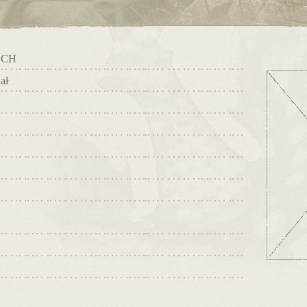
OCH
ał