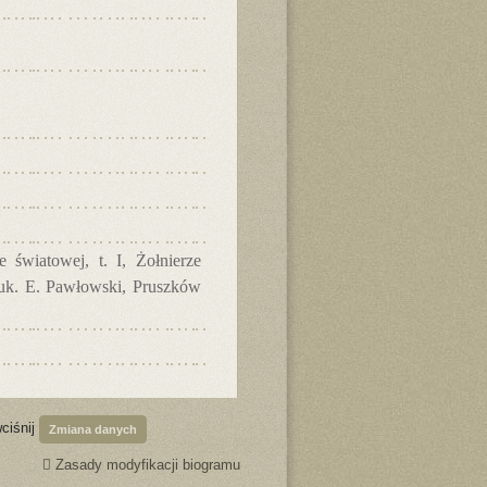
 światowej, t. I, Żołnierze
nauk. E. Pawłowski, Pruszków
ciśnij
Zmiana danych
Zasady modyfikacji biogramu