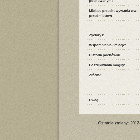
pochowanym:
Miejsce przechowywania ww.
przedmiotów:
Życiorys:
Wspomnienia / relacje:
Historia pochówku:
Poszukiwania mogiły:
Źródła:
Uwagi:
Ostatnie zmiany: 2012