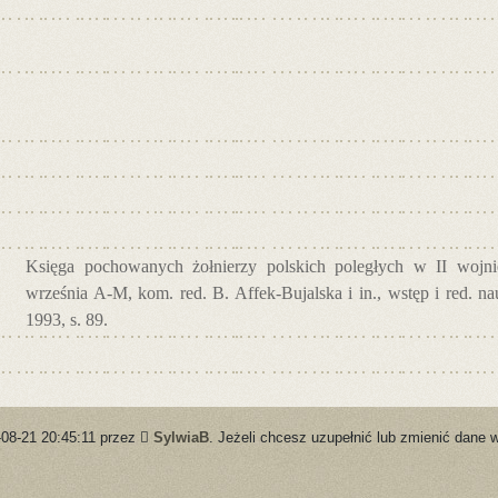
Księga pochowanych żołnierzy polskich poległych w II wojnie
września A-M, kom. red. B. Affek-Bujalska i in., wstęp i red. 
1993, s. 89.
-08-21 20:45:11 przez
SylwiaB
. Jeżeli chcesz uzupełnić lub zmienić dane w