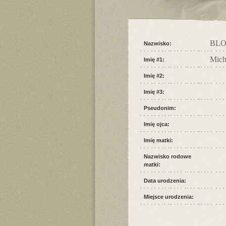
BL
Nazwisko:
Mich
Imię #1:
Imię #2:
Imię #3:
Pseudonim:
Imię ojca:
Imię matki:
Nazwisko rodowe
matki:
Data urodzenia:
Miejsce urodzenia: