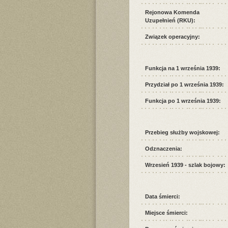
Rejonowa Komenda
Uzupełnień (RKU):
Związek operacyjny:
Funkcja na 1 września 1939:
Przydział po 1 września 1939:
Funkcja po 1 września 1939:
Przebieg służby wojskowej:
Odznaczenia:
Wrzesień 1939 - szlak bojowy:
Data śmierci:
Miejsce śmierci: