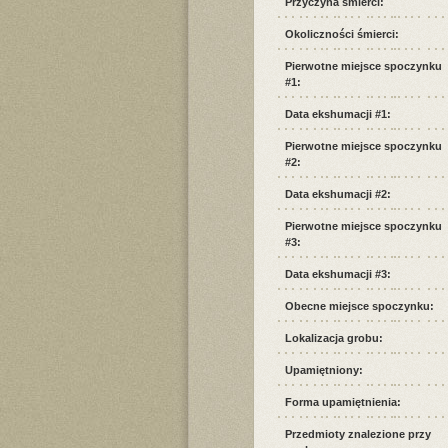
Przyczyna śmierci:
Okoliczności śmierci:
Pierwotne miejsce spoczynku
#1:
Data ekshumacji #1:
Pierwotne miejsce spoczynku
#2:
Data ekshumacji #2:
Pierwotne miejsce spoczynku
#3:
Data ekshumacji #3:
Obecne miejsce spoczynku:
Lokalizacja grobu:
Upamiętniony:
Forma upamiętnienia:
Przedmioty znalezione przy