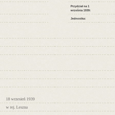
Przydział na 1
września 1939:
Jednostka:
18 wrzesień 1939
w rej. Leszna