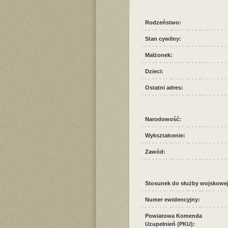
Rodzeństwo:
Stan cywilny:
Małżonek:
Dzieci:
Ostatni adres:
Narodowość:
Wykształcenie:
Zawód:
Stosunek do służby wojskowej
Numer ewidencyjny:
Powiatowa Komenda
Uzupełnień (PKU):